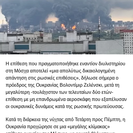
Μια τέτοια πολιτική εκτιμάται ότι θα υπονομεύσει τη
συνεργασία και θα καταστήσει δυσκολότερη την ανάδειξη
πραγματικά ευρωπαϊκών πρωταθλητών στον αμυντικό
τομέα. Παράλληλα, η Γερμανία επιμένει ότι οι προμήθειες
πρέπει να παραμείνουν στην αρμοδιότητα των εθνικών
κυβερνήσεων, απορρίπτοντας έναν ενισχυμένο
συντονιστικό ρόλο της Ευρωπαϊκής Επιτροπής. Ωστόσο,
αυτό που φαίνεται να χρειάζεται η ευρωπαϊκή αμυντική
βιομηχανία είναι μεγαλύτερος εξευρωπαϊσμός και η
Η επίθεση που πραγματοποιήθηκε εναντίον διυλιστηρίου
δημιουργία μιας ενιαίας αγοράς οπλικών συστημάτων,
στη Μόσχα αποτελεί «μια απολύτως δικαιολογημένη
στόχος που δεν εξυπηρετείται από τις επιλογές του
απάντηση στις ρωσικές επιθέσεις», δήλωσε σήμερα ο
Βερολίνου.
πρόεδρος της Ουκρανίας Βολοντίμιρ Ζελένσκι, μετά τη
μεγαλύτερη -τουλάχιστον των τελευταίων δύο ετών-
Δύο εξελίξεις φαίνεται να ενισχύουν τις υποψίες για τις
επίθεση με μη επανδρωμένα αεροσκάφη που εξαπέλυσαν
προθέσεις της Γερμανίας και να δικαιολογούν τις
οι ουκρανικές δυνάμεις κατά της ρωσικής πρωτεύουσας.
ανησυχίες άλλων ευρωπαϊκών κρατών. Συγκεκριμένα, το
γαλλογερμανικό μεγαλεπήβολο σχέδιο για την ανάπτυξη
Κατά τη διάρκεια της νύχτας από Τετάρτη προς Πέμπτη, η
ενός μαχητικού αεροσκάφους έκτης γενιάς, το οποίο είχαν
Ουκρανία προχώρησε σε μια «μεγάλης κλίμακας»
παρουσιάσει το 2017 ο Εμανουέλ Μακρόν και η Άνγκελα