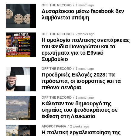
υποδομές μεταφοράς και αποθήκευσης
OFF THE RECORD
1 month ago
υδρογονανθράκων, επιδιώκοντας να περιορίσει τη
Δυσαρέσκεια μέσω facebook δεν
δυνατότητα της Μόσχας να χρηματοδοτεί την πολεμική της
λαμβάνεται υπόψη
προσπάθεια.
OFF THE RECORD
2 weeks ago
Η Ρωσία, η οποία αποτελεί την τρίτη μεγαλύτερη
Η ομολογία πολιτικής ανεπάρκειας
παραγωγό πετρελαίου παγκοσμίως και σημαντική
του Φειδία Παναγιώτου και τα
εξαγωγική δύναμη, αναμένεται να προχωρήσει σε
ερωτήματα για το Εθνικό
Συμβούλιο
εισαγωγές καυσίμων μέσω θαλάσσης κατά τη διάρκεια
του μήνα, προκειμένου να αντιμετωπίσει τις ελλείψεις που
OFF THE RECORD
1 month ago
προκάλεσαν οι εκτεταμένες ουκρανικές επιθέσεις σε
Προεδρικές Εκλογές 2028: Τα
πρόσωπα, οι ισορροπίες και τα
διυλιστήριά της, σύμφωνα με πηγές της βιομηχανίας.
πιθανά σενάρια
Η ρωσική οικονομία εξακολουθεί να αντιμετωπίζει
OFF THE RECORD
1 month ago
σοβαρές προκλήσεις, όπως ο υψηλός πληθωρισμός, η
Κάλεσαν τον δημιουργό της
έλλειψη εργατικού δυναμικού και το αυξημένο κόστος
σημαίας του ψευδοκράτους σε
έκθεση στη Λευκωσία
δανεισμού.
ΑΡΘΡΟΓΡΑΦΙΑ
2 weeks ago
Στο μεταξύ, χθες Τετάρτη ο Ουκρανός πρόεδρος
Η πολιτική εργαλειοποίηση της