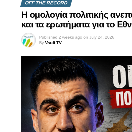
OFF THE RECORD
Η ομολογία πολιτικής ανεπ
και τα ερωτήματα για το Εθ
Published
2 weeks ago
on
July 24, 2026
By
Vouli TV