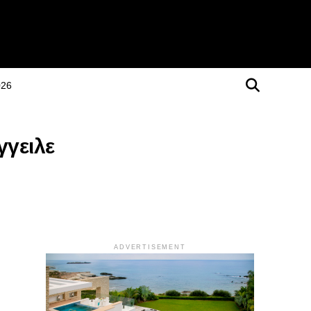
026
γγειλε
ADVERTISEMENT