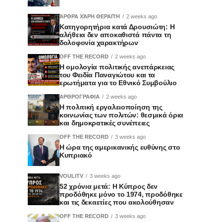
ΆΡΘΡΑ ΧΆΡΗ ΘΕΡΑΠΉ
2 weeks ago
Κατηγορητήρια κατά Δρουσιώτη: Η
αλήθεια δεν αποκαθιστά πάντα τη
δολοφονία χαρακτήρων
OFF THE RECORD
2 weeks ago
Η ομολογία πολιτικής ανεπάρκειας
του Φειδία Παναγιώτου και τα
ερωτήματα για το Εθνικό Συμβούλιο
ΑΡΘΡΟΓΡΑΦΙΑ
2 weeks ago
Η πολιτική εργαλειοποίηση της
κοινωνίας των πολιτών: θεσμικά όρια
και δημοκρατικές συνέπειες
OFF THE RECORD
3 weeks ago
Η ώρα της αμερικανικής ευθύνης στο
Κυπριακό
VOULITV
3 weeks ago
52 χρόνια μετά: Η Κύπρος δεν
προδόθηκε μόνο το 1974, προδόθηκε
και τις δεκαετίες που ακολούθησαν
OFF THE RECORD
3 weeks ago