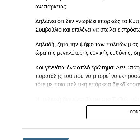
ανεπάρκειας.
Δηλώνει ότι δεν γνωρίζει επαρκώς το Κυπρ
Συμβούλιο και επιλέγει να στείλει εκπρόσ
Δηλαδή, ζητά την ψήφο των πολιτών μιας 
ώρα της μεγαλύτερης εθνικής ευθύνης, δ
Και γεννάται ένα απλό ερώτημα: Δεν υπάρ
παράταξής του που να μπορεί να εκπροσω
τότε με ποια πολιτική επάρκεια διεκδίκη
Η πολιτική δεν είναι βίντεο στο TikTok, ού
κάποιος παραδέχεται ότι δεν είναι σε θέσ
CON
διαδικασία για το εθνικό μας ζήτημα, το ελ
εξαρχής έτοιμος να ζητήσει την ψήφο του
Το Κυπριακό δεν συγχωρεί ούτε την άγνοια