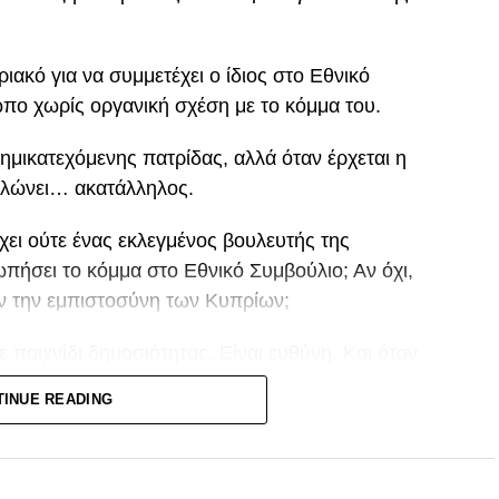
ιακό για να συμμετέχει ο ίδιος στο Εθνικό
ωπο χωρίς οργανική σχέση με το κόμμα του.
ημικατεχόμενης πατρίδας, αλλά όταν έρχεται η
ηλώνει… ακατάλληλος.
χει ούτε ένας εκλεγμένος βουλευτής της
πήσει το κόμμα στο Εθνικό Συμβούλιο; Αν όχι,
σαν την εμπιστοσύνη των Κυπρίων;
τε παιχνίδι δημοσιότητας. Είναι ευθύνη. Και όταν
η να ανταποκριθεί στην κορυφαία θεσμική
TINUE READING
άχιστο που οφείλει είναι να αναλογιστεί αν ήταν
 κυπριακού λαού.
 ούτε την προχειρότητα. Και σίγουρα δεν μπορεί