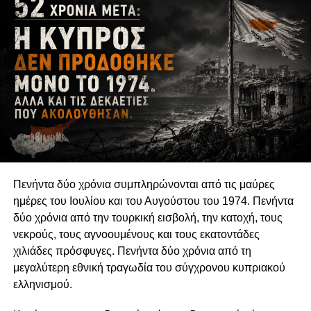
αγοράς και πολιτικών κομμάτων. Στον χώρο αυτό
αναπτύσσονται μορφές κοινωνικής εκπροσώπησης,
δημόσιου ελέγχου και συλλογικής διεκδίκησης οι οποίες
δεν εξαντλούνται στους θεσμούς της αντιπροσωπευτικής
δημοκρατίας. Η δυνατότητα των οργανώσεων να
αναδεικνύουν παραμελημένα προβλήματα, να
υπερασπίζονται δικαιώματα και να συμβάλλουν στη
διαμόρφωση δημόσιων πολιτικών συνδέεται άμεσα με τη
διατήρηση της οργανωτικής και πνευματικής τους
αυτονομίας.
Πενήντα δύο χρόνια συμπληρώνονται από τις μαύρες
Η αυτονομία αυτή δεν συνεπάγεται πολιτική
ημέρες του Ιουλίου και του Αυγούστου του 1974. Πενήντα
ουδετερότητα. Μια οργάνωση μπορεί θεμιτά να
δύο χρόνια από την τουρκική εισβολή, την κατοχή, τους
υποστηρίζει περιβαλλοντικές πολιτικές, κοινωνικά
νεκρούς, τους αγνοουμένους και τους εκατοντάδες
δικαιώματα, θεσμικές μεταρρυθμίσεις ή συγκεκριμένες
χιλιάδες πρόσφυγες. Πενήντα δύο χρόνια από τη
νομοθετικές παρεμβάσεις. Μπορεί επίσης να ασκεί κριτική
μεγαλύτερη εθνική τραγωδία του σύγχρονου κυπριακού
στην κυβέρνηση, να συνεργάζεται με αιρετούς
ελληνισμού.
εκπροσώπους ή να συμμετέχει σε διαδικασίες δημόσιας
διαβούλευσης. Η Ευρωπαϊκή Επιτροπή αντιμετωπίζει την