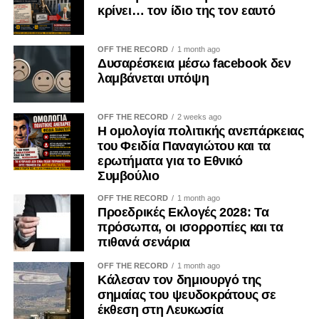
κρίνει… τον ίδιο της τον εαυτό
Οι συγκρούσεις συμφερόντων δεν ισοδυναμούν κατ’
ανάγκην με διαφθορά. Όταν, όμως, παραμένουν
OFF THE RECORD
1 month ago
αδήλωτες, μπορούν να επηρεάσουν τις οργανωτικές
Δυσαρέσκεια μέσω facebook δεν
αποφάσεις και να οδηγήσουν σε μορφές «κατάληψης» της
λαμβάνεται υπόψη
διαδικασίας λήψης αποφάσεων από επιμέρους
συμφέροντα. Ο ΟΟΣΑ έχει επισημάνει ότι η αδιαφανής
OFF THE RECORD
2 weeks ago
άσκηση επιρροής περιορίζει την ακεραιότητα των θεσμών
Η ομολογία πολιτικής ανεπάρκειας
και υπονομεύει την εμπιστοσύνη των πολιτών.
του Φειδία Παναγιώτου και τα
ερωτήματα για το Εθνικό
Η ψηφιακή επικοινωνία διευρύνει περαιτέρω το πεδίο της
Συμβούλιο
εργαλειοποίησης. Φωτογραφίες, βίντεο, επιλεκτικά
OFF THE RECORD
1 month ago
αποσπάσματα και χορηγούμενες αναρτήσεις μπορούν να
Προεδρικές Εκλογές 2028: Τα
αναπαράγουν για μεγάλο χρονικό διάστημα μια
πρόσωπα, οι ισορροπίες και τα
περιορισμένη δράση, δημιουργώντας την εντύπωση
πιθανά σενάρια
προσωπικής πρωτοβουλίας ή ευρείας κοινωνικής
OFF THE RECORD
1 month ago
αποδοχής. Ο Κανονισμός (ΕΕ) 2024/900 για τη διαφάνεια
Κάλεσαν τον δημιουργό της
και τη στόχευση της πολιτικής διαφήμισης, ο οποίος
σημαίας του ψευδοκράτους σε
εφαρμόζεται κατά το μεγαλύτερο μέρος του από τις 10
έκθεση στη Λευκωσία