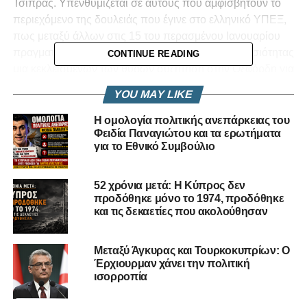
Τσίπρας. Υπενθυμίζεται σε αυτούς που αμφισβητούν το
περιεχόμενο της δουλειάς που έγινε στο ελληνικό ΥΠΕΞ,
πως μεταξύ άλλων στις 15 του περασμένου Ιανουαρίου
πραγματοποιήθηκε μακριά από τα φώτα της δημοσιότητας
CONTINUE READING
μια κεκλεισμένων των θυρών συζήτηση στην Οξφόρδη για
το θέμα της ασφάλειας στην Κύπρο. Η συζήτηση έγινε με
YOU MAY LIKE
πρωτοβουλία του ελληνικού Υπουργείου Εξωτερικών και
σε αυτή συμμετείχαν τεχνοκράτες από την Ελλάδα όπως
Η ομολογία πολιτικής ανεπάρκειας του
Φειδία Παναγιώτου και τα ερωτήματα
και από άλλες χώρες (με την επιστημονική τους ιδιότητα).
για το Εθνικό Συμβούλιο
Στόχος η τεκμηρίωση της θέσης για κατάργηση των
εγγυήσεων. Αυτή η τεκμηρίωση παρουσιάζεται στο
έγγραφο Κοτζιά. Δεν είμαστε σε θέση να γνωρίζουμε εάν
52 χρόνια μετά: Η Κύπρος δεν
προδόθηκε μόνο το 1974, προδόθηκε
τόσα χρόνια έγινε κάτι ανάλογο από τις εκάστοτε
και τις δεκαετίες που ακολούθησαν
κυβερνήσεις στη Λευκωσία, πλην κάποιων
γνωματεύσεων επί ειδικών ζητημάτων. Από την αρχή που
διατυπώθηκε η ξεκάθαρη θέση της Ελλάδος, από τότε
Μεταξύ Άγκυρας και Τουρκοκυπρίων: Ο
Έρχιουρμαν χάνει την πολιτική
που άρχισαν οι διάφορες πρωτοβουλίες να
ισορροπία
αναπτύσσονται, αλλά κυρίως μετά τη δημοσιοποίηση του
εγγράφου Κοτζιά, άρχισαν μουρμουρητά. Δυστυχώς