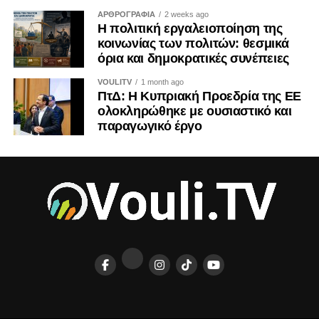
Οκτωβρίου 2025, ενισχύει τις υποχρεώσεις αναγνώρισης
ΑΡΘΡΟΓΡΑΦΙΑ
2 weeks ago
του πολιτικού διαφημιστικού περιεχομένου και
Η πολιτική εργαλειοποίηση της
γνωστοποίησης του χρηματοδότη. Μολονότι κάθε
κοινωνίας των πολιτών: θεσμικά
όρια και δημοκρατικές συνέπειες
ανάρτηση κοινωνικού φορέα δεν συνιστά πολιτική
διαφήμιση, η διαφάνεια καθίσταται επιβεβλημένη όταν
VOULITV
1 month ago
κοινωνικό περιεχόμενο χρηματοδοτείται ή
ΠτΔ: Η Κυπριακή Προεδρία της ΕΕ
επαναχρησιμοποιείται με σκοπό την εκλογική ή πολιτική
ολοκληρώθηκε με ουσιαστικό και
παραγωγικό έργο
επιρροή.
Δημοκρατικές συνέπειες και
θεσμικές εγγυήσεις
Η πολιτική εργαλειοποίηση διαβρώνει πρωτίστως την
κοινωνική εμπιστοσύνη. Όταν οι πολίτες θεωρούν ότι
πίσω από κάθε δημόσια πρωτοβουλία υποκρύπτεται
κομματική στρατηγική, η δυσπιστία επεκτείνεται και σε
αυθεντικά ανεξάρτητες οργανώσεις. Παράλληλα, η
υπερβολική ταύτιση ενός φορέα με συγκεκριμένο κόμμα
περιορίζει την κοινωνική του εμβέλεια και αποδυναμώνει