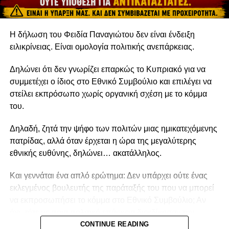
DON'T MISS
“ΧΑΝΕΤΑΙ” ΜΙΑ ΟΛΟΚΛΗΡΗ ΓΕΝΙΑ – Η ΑΝΕΡΓΙΑ
ΣΤΟ ΚΟΚΚΙΝΟ
Η δήλωση του Φειδία Παναγιώτου δεν είναι ένδειξη
ειλικρίνειας. Είναι ομολογία πολιτικής ανεπάρκειας.
Δηλώνει ότι δεν γνωρίζει επαρκώς το Κυπριακό για να
συμμετέχει ο ίδιος στο Εθνικό Συμβούλιο και επιλέγει να
στείλει εκπρόσωπο χωρίς οργανική σχέση με το κόμμα
του.
Δηλαδή, ζητά την ψήφο των πολιτών μιας ημικατεχόμενης
πατρίδας, αλλά όταν έρχεται η ώρα της μεγαλύτερης
εθνικής ευθύνης, δηλώνει… ακατάλληλος.
Και γεννάται ένα απλό ερώτημα: Δεν υπάρχει ούτε ένας
εκλεγμένος βουλευτής της παράταξής του που να μπορεί
να εκπροσωπήσει το κόμμα στο Εθνικό Συμβούλιο; Αν
όχι, τότε με ποια πολιτική επάρκεια διεκδίκησαν την
εμπιστοσύνη των Κυπρίων;
CONTINUE READING