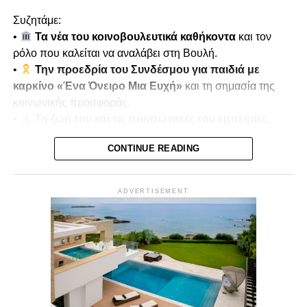
Συζητάμε:
•
Τα νέα του κοινοβουλευτικά καθήκοντα
και τον
ρόλο που καλείται να αναλάβει στη Βουλή.
•
Την προεδρία του Συνδέσμου για παιδιά με
καρκίνο «Ένα Όνειρο Μια Ευχή»
και τη σημασία της
κοινωνικής προσφοράς.
•
Τη ζωή του και τις προσωπικές του εμπειρίες
,
μιλώντας ανοιχτά για τον τραυματισμό του κατά την
CONTINUE READING
τουρκική εισβολή του 1974.
•
Μνήμες πολέμου και αντοχή
, πώς οι εμπειρίες
αυτές διαμόρφωσαν τη στάση ζωής και την κοινωνική του
ADVERTISEMENT
δράση.
Παρουσιάζει ο
Μίκης Κασάπης
Δευτέρα 22/12 στις 7μμ
Vouli Report
— αποκλειστικά στο
Vouli.TV