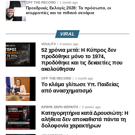
OFF THE RECORD
1 month ago
Προεδρικές Εκλογές 2028: Τα πρόσωπα, οι
ισορροπίες και τα πιθανά σενάρια
VIRAL
VOULITV
4 weeks ago
52 χρόνια μετά: Η Κύπρος δεν
προδόθηκε μόνο το 1974,
προδόθηκε και τις δεκαετίες που
ακολούθησαν
OFF THE RECORD
1 month ago
Το κλάμα γλίτωσε Υπ. Παιδείας
από ανασχηματισμό
ΆΡΘΡΑ ΧΆΡΗ ΘΕΡΑΠΉ
2 weeks ago
Κατηγορητήρια κατά Δρουσιώτη: Η
αλήθεια δεν αποκαθιστά πάντα τη
δολοφονία χαρακτήρων