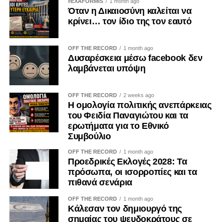
#EXAFORMIS
1 month ago
Όταν η Δικαιοσύνη καλείται να
κρίνει… τον ίδιο της τον εαυτό
OFF THE RECORD
1 month ago
Δυσαρέσκεια μέσω facebook δεν
λαμβάνεται υπόψη
OFF THE RECORD
2 weeks ago
Η ομολογία πολιτικής ανεπάρκειας
του Φειδία Παναγιώτου και τα
ερωτήματα για το Εθνικό
Συμβούλιο
OFF THE RECORD
1 month ago
Προεδρικές Εκλογές 2028: Τα
πρόσωπα, οι ισορροπίες και τα
πιθανά σενάρια
OFF THE RECORD
1 month ago
Κάλεσαν τον δημιουργό της
σημαίας του ψευδοκράτους σε