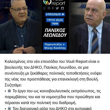
ήταν και παραμένει θεσμική, αποσυνδέοντας την
από τις τρέχουσες πολιτικές διεργασίες.
Πιθανές Συνεργασίες για Διακυβέρνηση
Σε ερώτηση για μετεκλογικές συνεργασίες, ο Γ.Γ.
του ΑΚΕΛ αποκλείει κατηγορηματικά το ΕΛΑΜ,
τονίζοντας ότι πρόκειται για ακροδεξιό κόμμα
με το οποίο υπάρχει βαθύ πολιτικό και
ιδεολογικό χάσμα.
Κυπριακό & Διζωνική Δικοινοτική
Καλεσμένος στο νέο επεισόδιο του Vouli Report είναι ο
Ομοσπονδία
βουλευτής του ΔΗΚΟ, Πανίκος Λεωνίδου, σε μια
Αναλύει τις διαχρονικές θέσεις του ΑΚΕΛ στο
συνέντευξη με ξεκάθαρες πολιτικές τοποθετήσεις ενόψει
Κυπριακό, επαναβεβαιώνοντας τη στήριξη στη
της νέας του προσπάθειας για επανεκλογή στη Βουλή.
Διζωνική Δικοινοτική Ομοσπονδία. Ασκεί έντονη
Συζητάμε:
κριτική σε όσους απορρίπτουν την
•
Το έργο του ως κοινοβουλευτικός εκπρόσωπος, τις
ομοσπονδιακή λύση χωρίς να καταθέτουν
παρεμβάσεις του και τα νομοσχέδια που προώθησε και
ρεαλιστική εναλλακτική.
πέρασαν κατά την πολιτική του διαδρομή.
Υπογραμμίζει ότι η συνέχιση της τουρκικής
•
Τον διαχρονικό ρόλο του ΔΗΚΟ στο κυπριακό
κατοχής και οι απειλές της Άγκυρας