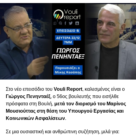
Η συζήτηση επεκτείνεται στα προβλήματα της
καθημερινότητας: ακρίβεια, υπερκέρδη
τραπεζών και πίεση στα νοικοκυριά. Παράλληλα,
σχολιάζεται το ρευστό πολιτικό σκηνικό λίγο
πριν τις εκλογές, με την είσοδο νέων κομμάτων
που — όπως όλα δείχνουν — θα διαμορφώσουν
τον νέο κοινοβουλευτικό χάρτη.
Τετάρτη 18/02 στις 6μμ
Στο νέο επεισόδιο του
Vouli Report
, καλεσμένος είναι ο
Γιώργος Πενηνταέξ
, ο 56ος βουλευτής που εισήλθε
πρόσφατα στη Βουλή,
μετά τον διορισμό του
Μαρίνος
Μουσιούττας
στη θέση του Υπουργού Εργασίας και
Κοινωνικών Ασφαλίσεων
.
Σε μια ουσιαστική και ανθρώπινη συζήτηση, μιλά για: