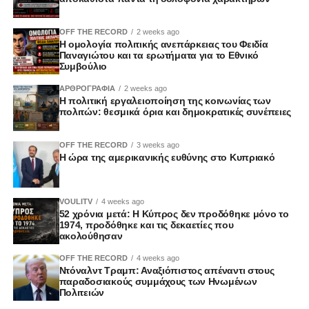
OFF THE RECORD
2 weeks ago
Η ομολογία πολιτικής ανεπάρκειας του Φειδία
Παναγιώτου και τα ερωτήματα για το Εθνικό
Συμβούλιο
ΑΡΘΡΟΓΡΑΦΙΑ
2 weeks ago
Η πολιτική εργαλειοποίηση της κοινωνίας των
πολιτών: θεσμικά όρια και δημοκρατικές συνέπειες
OFF THE RECORD
3 weeks ago
Η ώρα της αμερικανικής ευθύνης στο Κυπριακό
VOULITV
4 weeks ago
52 χρόνια μετά: Η Κύπρος δεν προδόθηκε μόνο το
1974, προδόθηκε και τις δεκαετίες που
ακολούθησαν
OFF THE RECORD
4 weeks ago
Ντόναλντ Τραμπ: Αναξιόπιστος απέναντι στους
παραδοσιακούς συμμάχους των Ηνωμένων
Πολιτειών