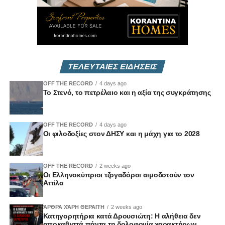
ΤΕΛΕΥΤΑΙΕΣ ΕΙΔΗΣΕΙΣ
OFF THE RECORD
4 days ago
Το Στενό, το πετρέλαιο και η αξία της συγκράτησης
OFF THE RECORD
4 days ago
Οι φιλοδοξίες στον ΔΗΣΥ και η μάχη για το 2028
OFF THE RECORD
2 weeks ago
Οι Ελληνοκύπριοι τζογαδόροι αιμοδοτούν τον
Αττίλα
ΆΡΘΡΑ ΧΆΡΗ ΘΕΡΑΠΉ
2 weeks ago
Κατηγορητήρια κατά Δρουσιώτη: Η αλήθεια δεν
αποκαθιστά πάντα τη δολοφονία χαρακτήρων