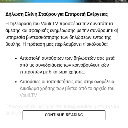
Δήλωση Ελένη Σταύρου για Επιτροπή Ενέργειας
Η τηλεόραση του Vouli TV προσφέρει την δυνατότητα
άμεσης και σφαιρικής ενημέρωσης με την συνδρομητική
υπηρεσία βιντεοσκόπησης των δηλώσεων εντός της
βουλής. Η πρόταση μας περιλαμβάνει τ’ ακόλουθα:
Αποστολή αυτούσιων των δηλώσεών σας μετά
από τις συνεδριάσεις των κοινοβουλευτικών
επιτροπών με δικαίωμα χρήσης.
Αυτούσιες οι τοποθετήσεις σας στην ολομέλεια –
Δικαίωμα χρήσης των βίντεο από το αρχείο του
Vouli.TV
Επικοινωνήστε μαζί μας στο
info@vouli.tv
ή στο
τηλ 96
364010
για περισσότερες πληροφορίες.
CONTINUE READING