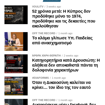
VOULITV
3 weeks ago
52 χρόνια μετά: Η Κύπρος δεν
προδόθηκε μόνο το 1974,
προδόθηκε και τις δεκαετίες που
ακολούθησαν
OFF THE RECORD
1 month ago
Το κλάμα γλίτωσε Υπ. Παιδείας
από ανασχηματισμό
ΆΡΘΡΑ ΧΆΡΗ ΘΕΡΑΠΉ
2 weeks ago
Κατηγορητήρια κατά Δρουσιώτη: Η
αλήθεια δεν αποκαθιστά πάντα τη
δολοφονία χαρακτήρων
#EXAFORMIS
1 month ago
Όταν η Δικαιοσύνη καλείται να
κρίνει… τον ίδιο της τον εαυτό
OFF THE RECORD
1 month ago
Δυσαρέσκεια μέσω facebook δεν