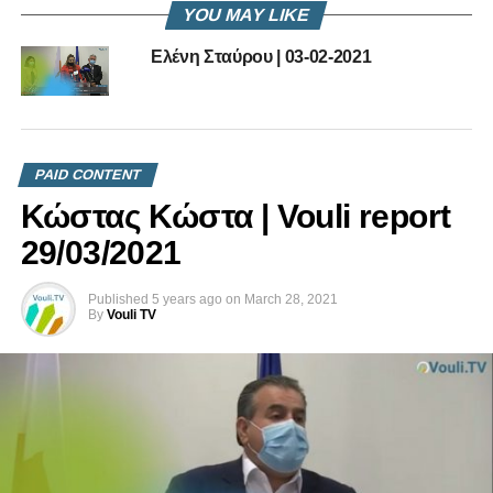
YOU MAY LIKE
RELATED TOPICS:
Ελένη Σταύρου | 03-02-2021
ΔΉΛΩΣΗ ΕΛΈΝΗ ΣΤΑΎΡΟΥ ΓΙΑ ΕΠΙΤΡΟΠΉ ΕΝΈΡΓΕΙΑΣ
ΕΛΈΝΗ ΣΤΑΎΡΟΥ
UP NEXT
Κώστας Καδής – Υπουργός Γεωργίας | 27-01-
2021
PAID CONTENT
DON'T MISS
Κώστας Κώστα | Vouli report
Γιώργος Προκοπίου | 27-01-2021
29/03/2021
Published
5 years ago
on
March 28, 2021
By
Vouli TV