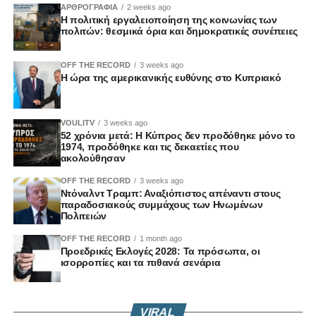
ΑΡΘΡΟΓΡΑΦΙΑ
2 weeks ago
Η πολιτική εργαλειοποίηση της κοινωνίας των
πολιτών: θεσμικά όρια και δημοκρατικές συνέπειες
OFF THE RECORD
3 weeks ago
Η ώρα της αμερικανικής ευθύνης στο Κυπριακό
VOULITV
3 weeks ago
52 χρόνια μετά: Η Κύπρος δεν προδόθηκε μόνο το
1974, προδόθηκε και τις δεκαετίες που
ακολούθησαν
OFF THE RECORD
3 weeks ago
Ντόναλντ Τραμπ: Αναξιόπιστος απέναντι στους
παραδοσιακούς συμμάχους των Ηνωμένων
Πολιτειών
OFF THE RECORD
1 month ago
Προεδρικές Εκλογές 2028: Τα πρόσωπα, οι
ισορροπίες και τα πιθανά σενάρια
VIRAL