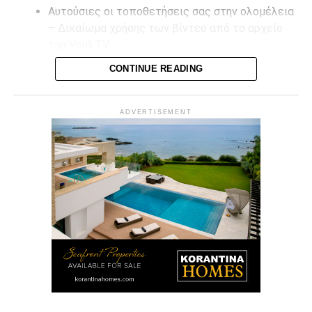
Αυτούσιες οι τοποθετήσεις σας στην ολομέλεια
– Δικαίωμα χρήσης των βίντεο από το αρχείο
του Vouli.TV
CONTINUE READING
Επικοινωνήστε μαζί μας στο
info@vouli.tv
ή στο
τηλ 96
364010
για περισσότερες πληροφορίες.
ADVERTISEMENT