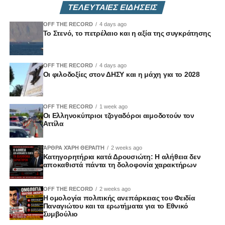
ΤΕΛΕΥΤΑΙΕΣ ΕΙΔΗΣΕΙΣ
OFF THE RECORD
4 days ago
Το Στενό, το πετρέλαιο και η αξία της συγκράτησης
OFF THE RECORD
4 days ago
Οι φιλοδοξίες στον ΔΗΣΥ και η μάχη για το 2028
OFF THE RECORD
1 week ago
Οι Ελληνοκύπριοι τζογαδόροι αιμοδοτούν τον
Αττίλα
ΆΡΘΡΑ ΧΆΡΗ ΘΕΡΑΠΉ
2 weeks ago
Κατηγορητήρια κατά Δρουσιώτη: Η αλήθεια δεν
αποκαθιστά πάντα τη δολοφονία χαρακτήρων
OFF THE RECORD
2 weeks ago
Η ομολογία πολιτικής ανεπάρκειας του Φειδία
Παναγιώτου και τα ερωτήματα για το Εθνικό
Συμβούλιο