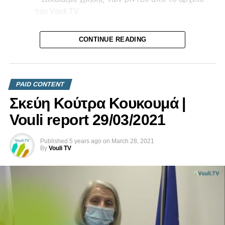
του Vouli.TV
Επικοινωνήστε μαζί μας στο
info@vouli.tv
ή στο
τηλ 96
CONTINUE READING
364010
για περισσότερες πληροφορίες.
PAID CONTENT
Σκεύη Κούτρα Κουκουμά |
Vouli report 29/03/2021
Published
5 years ago
on
March 28, 2021
By
Vouli TV