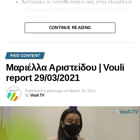
Αυτούσιες οι τοποθετήσεις σας στην ολομέλεια
– Δικαίωμα χρήσης των βίντεο από το αρχείο
του Vouli.TV
CONTINUE READING
Επικοινωνήστε μαζί μας στο
info@vouli.tv
ή στο
τηλ 96
364010
για περισσότερες πληροφορίες.
PAID CONTENT
Μαριέλλα Αριστείδου | Vouli
report 29/03/2021
Published
5 years ago
on
March 28, 2021
By
Vouli TV