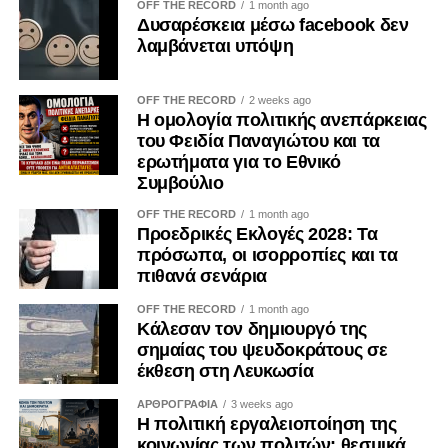
OFF THE RECORD
1 month ago
Δυσαρέσκεια μέσω facebook δεν
λαμβάνεται υπόψη
OFF THE RECORD
2 weeks ago
Η ομολογία πολιτικής ανεπάρκειας
του Φειδία Παναγιώτου και τα
ερωτήματα για το Εθνικό
Συμβούλιο
OFF THE RECORD
1 month ago
Προεδρικές Εκλογές 2028: Τα
πρόσωπα, οι ισορροπίες και τα
πιθανά σενάρια
OFF THE RECORD
1 month ago
Κάλεσαν τον δημιουργό της
σημαίας του ψευδοκράτους σε
έκθεση στη Λευκωσία
ΑΡΘΡΟΓΡΑΦΙΑ
3 weeks ago
Η πολιτική εργαλειοποίηση της
κοινωνίας των πολιτών: θεσμικά