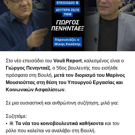
πριν τις εκλογές, με την είσοδο νέων κομμάτων
που — όπως όλα δείχνουν — θα διαμορφώσουν
τον νέο κοινοβουλευτικό χάρτη.
Τετάρτη 18/02 στις 6μμ
Στο νέο επεισόδιο του
Vouli Report
, καλεσμένος είναι ο
Γιώργος Πενηνταέξ
, ο 56ος βουλευτής που εισήλθε
πρόσφατα στη Βουλή,
μετά τον διορισμό του
Μαρίνος
Μουσιούττας
στη θέση του Υπουργού Εργασίας και
Κοινωνικών Ασφαλίσεων
.
Σε μια ουσιαστική και ανθρώπινη συζήτηση, μιλά για:
Συζητάμε:
•
Τα νέα του κοινοβουλευτικά καθήκοντα
και τον
ρόλο που καλείται να αναλάβει στη Βουλή.