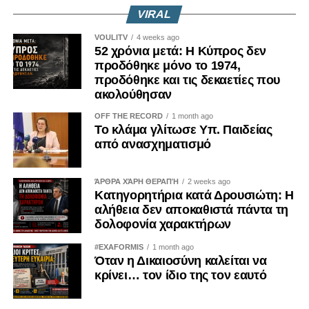
VIRAL
VOULITV
4 weeks ago
52 χρόνια μετά: Η Κύπρος δεν
προδόθηκε μόνο το 1974,
προδόθηκε και τις δεκαετίες που
ακολούθησαν
OFF THE RECORD
1 month ago
Το κλάμα γλίτωσε Υπ. Παιδείας
από ανασχηματισμό
ΆΡΘΡΑ ΧΆΡΗ ΘΕΡΑΠΉ
2 weeks ago
Κατηγορητήρια κατά Δρουσιώτη: Η
αλήθεια δεν αποκαθιστά πάντα τη
δολοφονία χαρακτήρων
#EXAFORMIS
1 month ago
Όταν η Δικαιοσύνη καλείται να
κρίνει… τον ίδιο της τον εαυτό