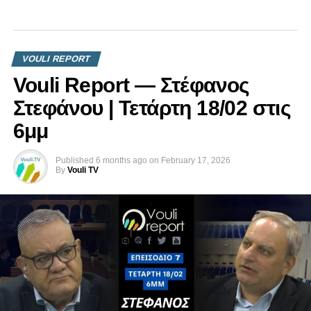
VOULI REPORT
Vouli Report — Στέφανος
Στεφάνου | Τετάρτη 18/02 στις
6μμ
Published
6 months ago
on
February 17, 2026
By
Vouli TV