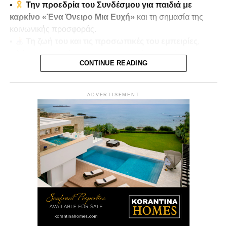
•
Την προεδρία του Συνδέσμου για παιδιά με
καρκίνο «Ένα Όνειρο Μια Ευχή»
και τη σημασία της
κοινωνικής προσφοράς.
•
Τη ζωή του και τις προσωπικές του εμπειρίες
,
μιλώντας ανοιχτά για τον τραυματισμό του κατά την
CONTINUE READING
τουρκική εισβολή του 1974.
•
Μνήμες πολέμου και αντοχή
, πώς οι εμπειρίες
αυτές διαμόρφωσαν τη στάση ζωής και την κοινωνική του
ADVERTISEMENT
δράση.
Παρουσιάζει ο
Μίκης Κασάπης
Δευτέρα 22/12 στις 7μμ
Vouli Report
— αποκλειστικά στο
Vouli.TV