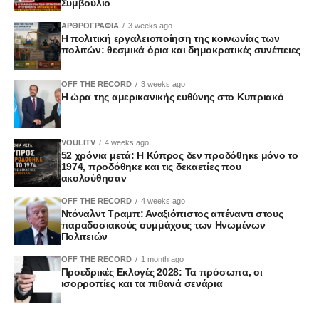
Συμβούλιο
ΑΡΘΡΟΓΡΑΦΙΑ
3 weeks ago
Η πολιτική εργαλειοποίηση της κοινωνίας των
πολιτών: θεσμικά όρια και δημοκρατικές συνέπειες
OFF THE RECORD
3 weeks ago
Η ώρα της αμερικανικής ευθύνης στο Κυπριακό
VOULITV
4 weeks ago
52 χρόνια μετά: Η Κύπρος δεν προδόθηκε μόνο το
1974, προδόθηκε και τις δεκαετίες που
ακολούθησαν
OFF THE RECORD
4 weeks ago
Ντόναλντ Τραμπ: Αναξιόπιστος απέναντι στους
παραδοσιακούς συμμάχους των Ηνωμένων
Πολιτειών
OFF THE RECORD
1 month ago
Προεδρικές Εκλογές 2028: Τα πρόσωπα, οι
ισορροπίες και τα πιθανά σενάρια