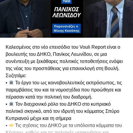
Σε ερώτηση για μετεκλογικές συνεργασίες, ο Γ.Γ.
του ΑΚΕΛ αποκλείει κατηγορηματικά το ΕΛΑΜ,
τονίζοντας ότι πρόκειται για ακροδεξιό κόμμα
με το οποίο υπάρχει βαθύ πολιτικό και
ιδεολογικό χάσμα.
Κυπριακό & Διζωνική Δικοινοτική
Καλεσμένος στο νέο επεισόδιο του Vouli Report είναι ο
Ομοσπονδία
βουλευτής του ΔΗΚΟ, Πανίκος Λεωνίδου, σε μια
Αναλύει τις διαχρονικές θέσεις του ΑΚΕΛ στο
συνέντευξη με ξεκάθαρες πολιτικές τοποθετήσεις ενόψει
Κυπριακό, επαναβεβαιώνοντας τη στήριξη στη
της νέας του προσπάθειας για επανεκλογή στη Βουλή.
Διζωνική Δικοινοτική Ομοσπονδία. Ασκεί έντονη
Συζητάμε:
κριτική σε όσους απορρίπτουν την
•
Το έργο του ως κοινοβουλευτικός εκπρόσωπος, τις
ομοσπονδιακή λύση χωρίς να καταθέτουν
παρεμβάσεις του και τα νομοσχέδια που προώθησε και
ρεαλιστική εναλλακτική.
πέρασαν κατά την πολιτική του διαδρομή.
Υπογραμμίζει ότι η συνέχιση της τουρκικής
•
Τον διαχρονικό ρόλο του ΔΗΚΟ στο κυπριακό
κατοχής και οι απειλές της Άγκυρας
πολιτικό σκηνικό, από τον ιδρυτή του κόμματος Σπύρο
επηρεάζουν καθοριστικά τη γεωπολιτική
Κυπριανού μέχρι και τη σήμερα
προοπτική της χώρας. Όπως επισημαίνει, χωρίς
•
Τις σχέσεις του ΔΗΚΟ με τα υπόλοιπα κόμματα του
λύση στο Κυπριακό, ο τουρκικός παράγοντας θα
Κέντρου, καθώς και τις πολιτικές μετακινήσεις και