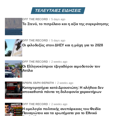
ΤΕΛΕΥΤΑΙΕΣ ΕΙΔΗΣΕΙΣ
OFF THE RECORD
5 days ago
Το Στενό, το πετρέλαιο και η αξία της συγκράτησης
OFF THE RECORD
5 days ago
Οι φιλοδοξίες στον ΔΗΣΥ και η μάχη για το 2028
OFF THE RECORD
2 weeks ago
Οι Ελληνοκύπριοι τζογαδόροι αιμοδοτούν τον
Αττίλα
ΆΡΘΡΑ ΧΆΡΗ ΘΕΡΑΠΉ
2 weeks ago
Κατηγορητήρια κατά Δρουσιώτη: Η αλήθεια δεν
αποκαθιστά πάντα τη δολοφονία χαρακτήρων
OFF THE RECORD
2 weeks ago
Η ομολογία πολιτικής ανεπάρκειας του Φειδία
Παναγιώτου και τα ερωτήματα για το Εθνικό