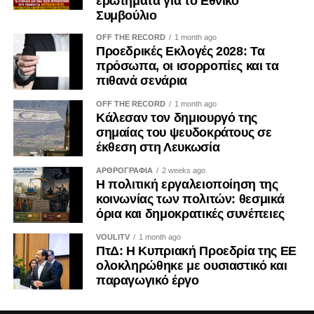
ερωτήματα για το Εθνικό
Συμβούλιο
εισαγωγές καυσίμων μέσω θαλάσσης κατά τη διάρκεια
του μήνα, προκειμένου να αντιμετωπίσει τις ελλείψεις που
OFF THE RECORD
1 month ago
προκάλεσαν οι εκτεταμένες ουκρανικές επιθέσεις σε
Προεδρικές Εκλογές 2028: Τα
πρόσωπα, οι ισορροπίες και τα
διυλιστήριά της, σύμφωνα με πηγές της βιομηχανίας.
πιθανά σενάρια
Η ρωσική οικονομία εξακολουθεί να αντιμετωπίζει
OFF THE RECORD
1 month ago
σοβαρές προκλήσεις, όπως ο υψηλός πληθωρισμός, η
Κάλεσαν τον δημιουργό της
έλλειψη εργατικού δυναμικού και το αυξημένο κόστος
σημαίας του ψευδοκράτους σε
έκθεση στη Λευκωσία
δανεισμού.
ΑΡΘΡΟΓΡΑΦΙΑ
2 weeks ago
Στο μεταξύ, χθες Τετάρτη ο Ουκρανός πρόεδρος
Η πολιτική εργαλειοποίηση της
Βολοντίμιρ Ζελένσκι είχε συνομιλίες με τον Αμερικανό
κοινωνίας των πολιτών: θεσμικά
πρόεδρο Ντόναλντ Τραμπ, τον Γάλλο πρόεδρο Εμανουέλ
όρια και δημοκρατικές συνέπειες
Μακρόν και άλλους ηγέτες, στο περιθώριο της συνόδου
VOULITV
1 month ago
κορυφής της G7 στη Γαλλία. Ο ίδιος χαρακτήρισε τις
ΠτΔ: Η Κυπριακή Προεδρία της ΕΕ
επαφές αυτές ως μια «συντονιστική συνομιλία» με στόχο
ολοκληρώθηκε με ουσιαστικό και
τον τερματισμό του πολέμου.
παραγωγικό έργο
Ο Τραμπ εκτίμησε χθες ότι η Ρωσία υφίσταται