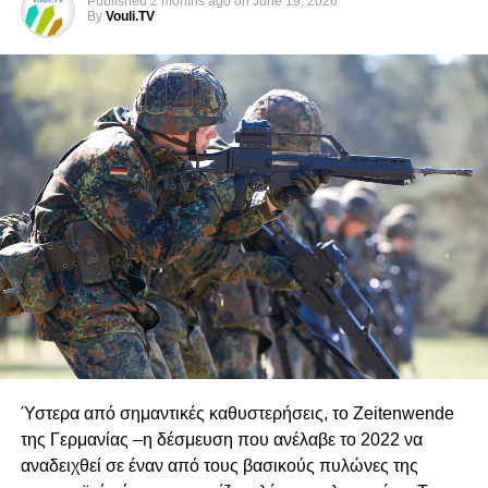
Published
2 months ago
on
June 19, 2026
By
Vouli.TV
«Η συμφωνία που υπεγράφη μεταξύ της Γαλλίας, η οποία
δεν διαθέτει καθεστώς εγγυήτριας δύναμης, και της
Ελληνοκυπριακής Διοίκησης Νότιας Κύπρου αποτελεί μια
πρωτοβουλία χωρίς νομιμοποίηση, που διαταράσσει τις
ευαίσθητες ισορροπίες και είναι αντίθετη προς το διεθνές
δίκαιο», δήλωσε χαρακτηριστικά.
Ο Γκιουλέρ υποστήριξε ακόμη ότι οποιαδήποτε
πρωτοβουλία ή συμμαχία η οποία, σύμφωνα με την
τουρκική θέση, στρέφεται εναντίον των δικαιωμάτων και
των συμφερόντων της Τουρκίας και του ψευδοκράτους
δεν είναι δυνατόν να επιτύχει, επικαλούμενος τη
στρατιωτική ισχύ και την αποτρεπτική ικανότητα της
χώρας του.
Ύστερα από σημαντικές καθυστερήσεις, το Zeitenwende
Παράλληλα, επανέλαβε τη θέση της Άγκυρας ότι η Τουρκία
της Γερμανίας –η δέσμευση που ανέλαβε το 2022 να
εξακολουθεί να διατηρεί τα δικαιώματα και τις
αναδειχθεί σε έναν από τους βασικούς πυλώνες της
υποχρεώσεις της ως εγγυήτρια δύναμη στην Κύπρο βάσει