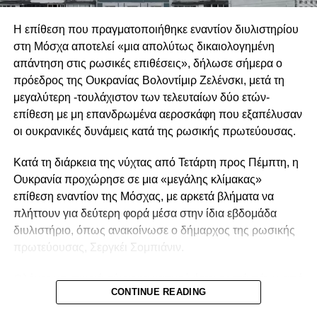
αυτό που φαίνεται να χρειάζεται η ευρωπαϊκή αμυντική
βιομηχανία είναι μεγαλύτερος εξευρωπαϊσμός και η
Η επίθεση που πραγματοποιήθηκε εναντίον διυλιστηρίου
δημιουργία μιας ενιαίας αγοράς οπλικών συστημάτων,
στη Μόσχα αποτελεί «μια απολύτως δικαιολογημένη
στόχος που δεν εξυπηρετείται από τις επιλογές του
απάντηση στις ρωσικές επιθέσεις», δήλωσε σήμερα ο
Βερολίνου.
πρόεδρος της Ουκρανίας Βολοντίμιρ Ζελένσκι, μετά τη
μεγαλύτερη -τουλάχιστον των τελευταίων δύο ετών-
Δύο εξελίξεις φαίνεται να ενισχύουν τις υποψίες για τις
επίθεση με μη επανδρωμένα αεροσκάφη που εξαπέλυσαν
προθέσεις της Γερμανίας και να δικαιολογούν τις
οι ουκρανικές δυνάμεις κατά της ρωσικής πρωτεύουσας.
ανησυχίες άλλων ευρωπαϊκών κρατών. Συγκεκριμένα, το
γαλλογερμανικό μεγαλεπήβολο σχέδιο για την ανάπτυξη
Κατά τη διάρκεια της νύχτας από Τετάρτη προς Πέμπτη, η
ενός μαχητικού αεροσκάφους έκτης γενιάς, το οποίο είχαν
Ουκρανία προχώρησε σε μια «μεγάλης κλίμακας»
παρουσιάσει το 2017 ο Εμανουέλ Μακρόν και η Άνγκελα
επίθεση εναντίον της Μόσχας, με αρκετά βλήματα να
Μέρκελ ως ένα κορυφαίο ευρωπαϊκό αμυντικό εγχείρημα,
πλήττουν για δεύτερη φορά μέσα στην ίδια εβδομάδα
κατέληξε επισήμως σε αποτυχία. Το σχέδιο είχε σχεδιαστεί
διυλιστήριο, όπως ανακοίνωσε ο δήμαρχος της ρωσικής
ως απάντηση στο Brexit και στην άνοδο του Ντόναλντ
πρωτεύουσας, Σεργκέι Σομπιάνιν.
Τραμπ στον Λευκό Οίκο, όμως οι δύο πλευρές δεν
κατάφεραν ποτέ να γεφυρώσουν τις διαφορές μεταξύ των
Φλόγες και πυκνά σύννεφα καπνού ήταν ορατά πάνω από
ηγετικών στελεχών της Dassault και της Airbus.
CONTINUE READING
τη νοτιοανατολική συνοικία Καπότνια της Μόσχας, όπου
βρίσκεται το διυλιστήριο, σύμφωνα με αυτόπτη μάρτυρα