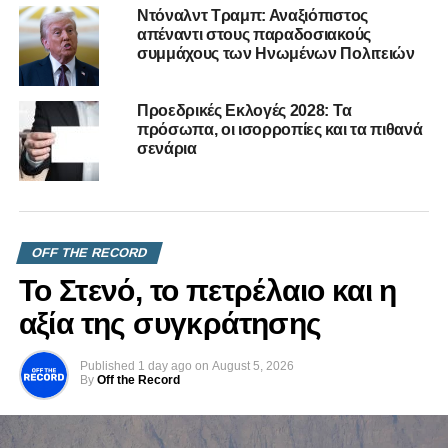
κομματικοί
Ντόναλντ Τραμπ: Αναξιόπιστος
απέναντι στους παραδοσιακούς
DON'T MISS
συμμάχους των Ηνωμένων Πολιτειών
Ασκήσεις ισορροπίας σε τεντωμένο σχοινί και οι
σπόνσορες της πολιτικής
Προεδρικές Εκλογές 2028: Τα
πρόσωπα, οι ισορροπίες και τα πιθανά
σενάρια
OFF THE RECORD
Το Στενό, το πετρέλαιο και η
αξία της συγκράτησης
Published
1 day ago
on
August 5, 2026
By
Off the Record