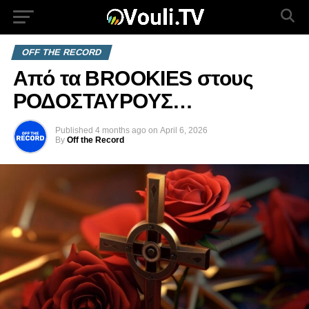
OFF THE RECORD
Από τα BROOKIES στους
ΡΟΔΟΣΤΑΥΡΟΥΣ…
Published
4 months ago
on
April 6, 2026
By
Off the Record