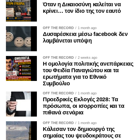
Όταν η Δικαιοσύνη καλείται να
αναρτήσεις στα μέσα κοινωνικής δικτύωσης.
κρίνει… τον ίδιο της τον εαυτό
Αποδεικνύεται καθημερινά μέσα από τις προσωπικές μας
επιλογές. Δεν μπορεί κανείς να καταδικάζει την κατοχή και
ταυτόχρονα να χρηματοδοτεί, έστω και έμμεσα, τις
OFF THE RECORD
1 month ago
Δυσαρέσκεια μέσω facebook δεν
οικονομικές δομές που τη συντηρούν.
λαμβάνεται υπόψη
Η Κύπρος εξακολουθεί να ζει τις συνέπειες της εισβολής
του 1974. Οι πρόσφυγες παραμένουν μακριά από τις
OFF THE RECORD
2 weeks ago
Η ομολογία πολιτικής ανεπάρκειας
πατρογονικές τους εστίες. Οι οικογένειες των
του Φειδία Παναγιώτου και τα
αγνοουμένων συνεχίζουν να αναζητούν απαντήσεις. Οι
ερωτήματα για το Εθνικό
εγκλωβισμένοι εξακολουθούν να δοκιμάζονται. Η κατοχή
Συμβούλιο
δεν ανήκει στο παρελθόν· είναι μια καθημερινή
OFF THE RECORD
1 month ago
πραγματικότητα.
Προεδρικές Εκλογές 2028: Τα
πρόσωπα, οι ισορροπίες και τα
Γι’ αυτό η ενίσχυση των παράνομων καζίνων στα
πιθανά σενάρια
κατεχόμενα δεν μπορεί να θεωρείται μια αθώα
προσωπική επιλογή. Είναι μια πράξη με πολιτικές,
OFF THE RECORD
1 month ago
Κάλεσαν τον δημιουργό της
οικονομικές και εθνικές προεκτάσεις. Και ως τέτοια οφείλει
σημαίας του ψευδοκράτους σε
να αντιμετωπίζεται από όλους μας με τη σοβαρότητα που