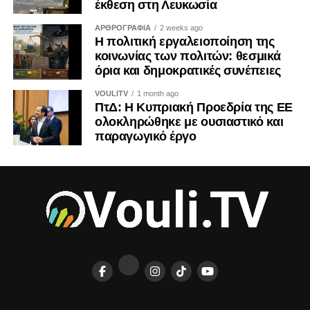
έκθεση στη Λευκωσία
της αρμόζει.
ΑΡΘΡΟΓΡΑΦΙΑ
2 weeks ago
Η πολιτική εργαλειοποίηση της
Η ιστορία διδάσκει ότι τα τετελεσμένα παγιώνονται όταν οι
κοινωνίας των πολιτών: θεσμικά
κοινωνίες συνηθίζουν να τα αποδέχονται. Η Κύπρος δεν
όρια και δημοκρατικές συνέπειες
έχει την πολυτέλεια ούτε της αδιαφορίας ούτε της λήθης.
VOULITV
1 month ago
ΠτΔ: Η Κυπριακή Προεδρία της ΕΕ
ΤΟΥ ΚΡΙΣ ΜΙΧΑΗΛ
ολοκληρώθηκε με ουσιαστικό και
παραγωγικό έργο