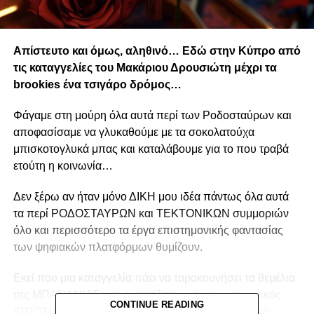
Απίστευτο και όμως, αληθινό… Εδώ στην Κύπρο από
τις καταγγελίες του Μακάριου Δρουσιώτη μέχρι τα
brookies ένα τσιγάρο δρόμος…
Φάγαμε στη μούρη όλα αυτά περί των Ροδοσταύρων και
αποφασίσαμε να γλυκαθούμε με τα σοκολατούχα
μπισκοτογλυκά μπας και καταλάβουμε για το που τραβά
ετούτη η κοινωνία…
Δεν ξέρω αν ήταν μόνο ΔΙΚΗ μου ιδέα πάντως όλα αυτά
τα περί ΡΟΔΟΣΤΑΥΡΩΝ και ΤΕΚΤΟΝΙΚΩΝ συμμοριών
όλο και περισσότερο τα έργα επιστημονικής φαντασίας
των ψηφιακών πλατφόρμων θυμίζουν.
Εκεί που μια καταγγελία πάει να ταρακουνήσει τα θεμέλια
της ΜΠΑΝΑΝΙΑΣ μας εμφανίζεται κι ένας μεσαιωνικός
CONTINUE READING
ΙΠΠΟΤΗΣ με τον ΣΤΑΥΡΟ και το ΡΟΔΟ και ξαφνικά