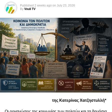
με λογική «βάζω έναν άλλον στη θέση μου».
Published
2 weeks ago
on
July 23, 2026
Παράλληλα αναφέρεται ότι θα δωθεί «ιδιαίτερη προσοχή
By
Vouli TV
στον σεβασμό του διεθνούς δικαίου και των δικαιωμάτων
των κρατών μελών, συμπεριλαμβανομένων των
κυριαρχικών δικαιωμάτων των κρατών μελών σύμφωνα
με το διεθνές δίκαιο, όπως αποτυπώνονται στην
UNCLOS».
Ουκρανία, Ισραήλ… και ΗΠΑ
της Κατερίνας Χατζηστυλλή*
Οι οργανώσεις της κοινωνίας των πολιτών και τα δημόσια