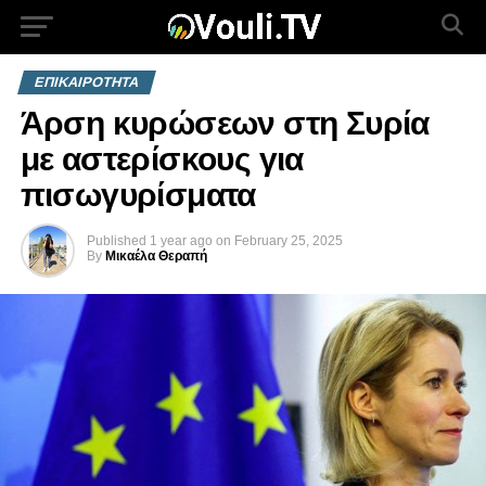
ΕΠΙΚΑΙΡΟΤΗΤΑ
Άρση κυρώσεων στη Συρία
με αστερίσκους για
πισωγυρίσματα
Published
1 year ago
on
February 25, 2025
By
Μικαέλα Θεραπή