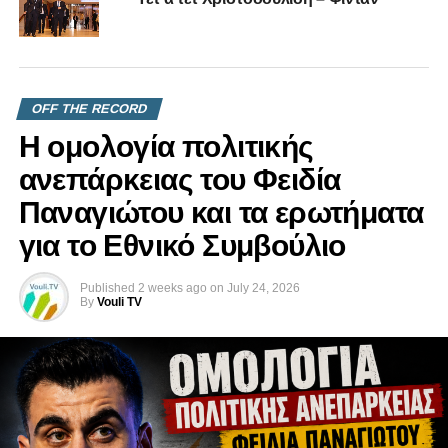
έχει μάλιστα δηλώσει δημόσια πως έχει λάβει
διαβεβαιώσεις από την τουρκική πλευρά πως δεν γίνονται
τέτοιες σκέψεις. Από κυπριακής πλευράς πάντως υπάρχει
η επιμονή περί συγκεκριμένων πληροφοριών, και πως
είναι προτιμότερη μια προληπτική προσέγγιση.
OFF THE RECORD
Η ομολογία πολιτικής
ανεπάρκειας του Φειδία
Παναγιώτου και τα ερωτήματα
για το Εθνικό Συμβούλιο
Published
2 weeks ago
on
July 24, 2026
By
Vouli TV
Στην πράξη, η σημερινή απόφαση ανοίγει τον δρόμο για
στήριξη της Συρίας, ειδικά όσον αφορά τον ιδιωτικό τομέα