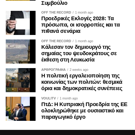
Η ψηφιακή επικοινωνία διευρύνει περαιτέρω το πεδίο της
Συμβούλιο
εργαλειοποίησης. Φωτογραφίες, βίντεο, επιλεκτικά
OFF THE RECORD
1 month ago
αποσπάσματα και χορηγούμενες αναρτήσεις μπορούν να
Προεδρικές Εκλογές 2028: Τα
αναπαράγουν για μεγάλο χρονικό διάστημα μια
πρόσωπα, οι ισορροπίες και τα
περιορισμένη δράση, δημιουργώντας την εντύπωση
πιθανά σενάρια
προσωπικής πρωτοβουλίας ή ευρείας κοινωνικής
OFF THE RECORD
1 month ago
αποδοχής. Ο Κανονισμός (ΕΕ) 2024/900 για τη διαφάνεια
Κάλεσαν τον δημιουργό της
και τη στόχευση της πολιτικής διαφήμισης, ο οποίος
σημαίας του ψευδοκράτους σε
εφαρμόζεται κατά το μεγαλύτερο μέρος του από τις 10
έκθεση στη Λευκωσία
Οκτωβρίου 2025, ενισχύει τις υποχρεώσεις αναγνώρισης
ΑΡΘΡΟΓΡΑΦΙΑ
2 weeks ago
του πολιτικού διαφημιστικού περιεχομένου και
Η πολιτική εργαλειοποίηση της
γνωστοποίησης του χρηματοδότη. Μολονότι κάθε
κοινωνίας των πολιτών: θεσμικά
όρια και δημοκρατικές συνέπειες
ανάρτηση κοινωνικού φορέα δεν συνιστά πολιτική
διαφήμιση, η διαφάνεια καθίσταται επιβεβλημένη όταν
VOULITV
1 month ago
κοινωνικό περιεχόμενο χρηματοδοτείται ή
ΠτΔ: Η Κυπριακή Προεδρία της ΕΕ
επαναχρησιμοποιείται με σκοπό την εκλογική ή πολιτική
ολοκληρώθηκε με ουσιαστικό και
παραγωγικό έργο
επιρροή.
Δημοκρατικές συνέπειες και