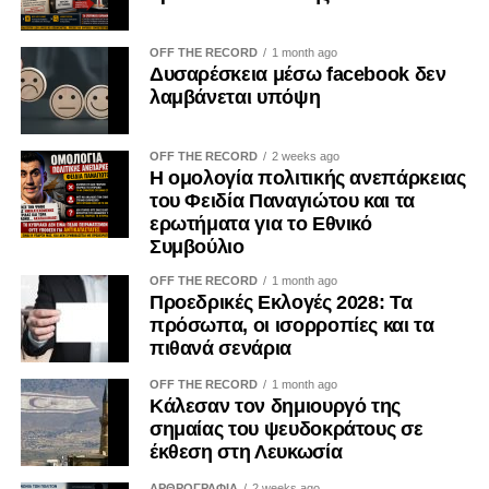
OFF THE RECORD
1 month ago
Δυσαρέσκεια μέσω facebook δεν
λαμβάνεται υπόψη
OFF THE RECORD
2 weeks ago
Η ομολογία πολιτικής ανεπάρκειας
του Φειδία Παναγιώτου και τα
ερωτήματα για το Εθνικό
Συμβούλιο
OFF THE RECORD
1 month ago
Προεδρικές Εκλογές 2028: Τα
πρόσωπα, οι ισορροπίες και τα
πιθανά σενάρια
OFF THE RECORD
1 month ago
Κάλεσαν τον δημιουργό της
σημαίας του ψευδοκράτους σε
έκθεση στη Λευκωσία
ΑΡΘΡΟΓΡΑΦΙΑ
2 weeks ago