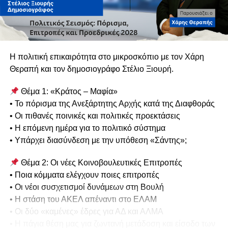
Η πολιτική επικαιρότητα στο μικροσκόπιο με τον Χάρη
Θεραπή και τον δημοσιογράφο Στέλιο Ξιουρή.
Θέμα 1: «Κράτος – Μαφία»
• Το πόρισμα της Ανεξάρτητης Αρχής κατά της Διαφθοράς
• Οι πιθανές ποινικές και πολιτικές προεκτάσεις
• Η επόμενη ημέρα για το πολιτικό σύστημα
• Υπάρχει διασύνδεση με την υπόθεση «Σάντης»;
Θέμα 2: Οι νέες Κοινοβουλευτικές Επιτροπές
• Ποια κόμματα ελέγχουν ποιες επιτροπές
• Οι νέοι συσχετισμοί δυνάμεων στη Βουλή
• Η στάση του ΑΚΕΛ απέναντι στο ΕΛΑΜ
• Οι δύο «καμένες» έδρες για ΑΔ και ΑΛΜΑ
• Η πάγια θέση μας για ζωντανή μετάδοση και είσοδο των