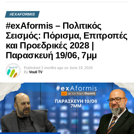
#EXAFORMIS
#exAformis – Πολιτικός
Σεισμός: Πόρισμα, Επιτροπές
και Προεδρικές 2028 |
Παρασκευή 19/06, 7μμ
Published
2 months ago
on
June 19, 2026
By
Vouli TV