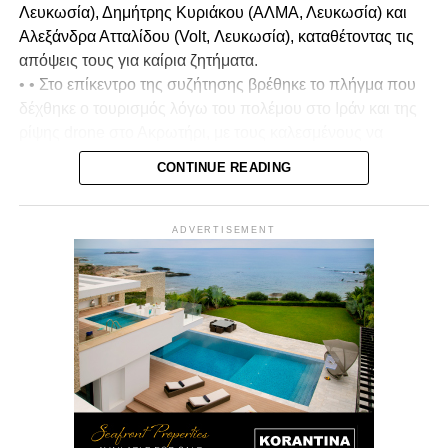
Λευκωσία), Δημήτρης Κυριάκου (ΑΛΜΑ, Λευκωσία) και
Αλεξάνδρα Ατταλίδου (Volt, Λευκωσία), καταθέτοντας τις
απόψεις τους για καίρια ζητήματα.
• • Στο επίκεντρο της συζήτησης βρέθηκε το πλήγμα που
δέχθηκε ο τουρισμός λόγω του πολέμου στο Ιράν και της
ρίψης drone στο Ακρωτήρι, με τους καλεσμένους να
σχολιάζουν και να αξιολογούν τη διαχείριση της
CONTINUE READING
κατάστασης από την κυβέρνηση, καθώς και τον βαθμό
στον οποίο επηρεάστηκε το αίσθημα ασφάλειας στην
Κύπρο.
ADVERTISEMENT
• Ιδιαίτερη αναφορά έγινε στα μέτρα που πρέπει να
ληφθούν για τη στήριξη του τουριστικού κλάδου, με
έμφαση στην ανάγκη προστασίας των εργαζομένων και
των επιχειρήσεων, ώστε να μην μείνουν στο περιθώριο σε
μια περίοδο αυξημένων προκλήσεων.
• Στη συζήτηση τέθηκε και το ζήτημα του αφθώδους
πυρετού, με τους υποψηφίους να τοποθετούνται για τις
ευθύνες σχετικά με την εξάπλωση του ιού και να