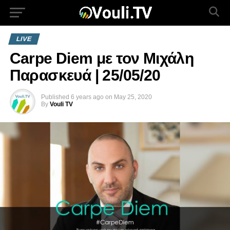
LIVE
Carpe Diem με τον Μιχάλη
Παρασκευά | 25/05/20
Published
6 years ago
on
May 25, 2020
By
Vouli TV