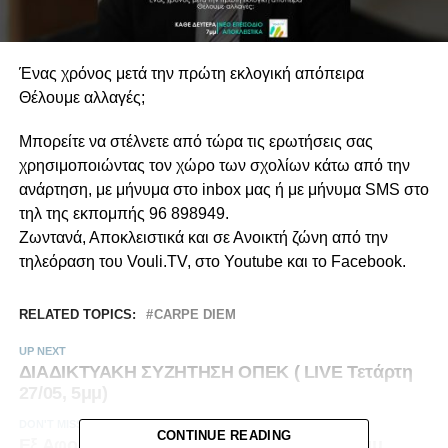
Ένας χρόνος μετά την πρώτη εκλογική απόπειρα
Θέλουμε αλλαγές;
Μπορείτε να στέλνετε από τώρα τις ερωτήσεις σας
χρησιμοποιώντας τον χώρο των σχολίων κάτω από την
ανάρτηση, με μήνυμα στο inbox μας ή με μήνυμα SMS στο
τηλ της εκπομπής 96 898949.
Ζωντανά, Αποκλειστικά και σε Ανοικτή ζώνη από την
τηλεόραση του Vouli.TV, στο Youtube και το Facebook.
RELATED TOPICS:
CARPE DIEM
UP NEXT
ΔΙΑΔΙΚΤΥΑΚΗ ΣΥΖΗΤΗΣΗ ΟΠΕΚ ( LIVE Τετάρτη
27/05, 5μμ)
DON'T MISS
CONTINUE READING
Εξ Αφορμής | LIVE Δευτέρα 25/5/2020 @ 4μμ