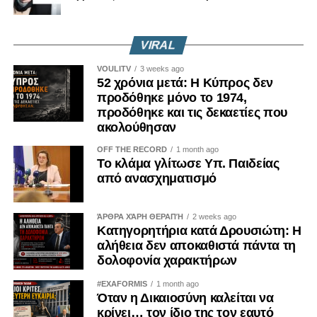
VIRAL
VOULITV
3 weeks ago
52 χρόνια μετά: Η Κύπρος δεν
προδόθηκε μόνο το 1974,
προδόθηκε και τις δεκαετίες που
ακολούθησαν
OFF THE RECORD
1 month ago
Το κλάμα γλίτωσε Υπ. Παιδείας
από ανασχηματισμό
ΆΡΘΡΑ ΧΆΡΗ ΘΕΡΑΠΉ
2 weeks ago
Κατηγορητήρια κατά Δρουσιώτη: Η
αλήθεια δεν αποκαθιστά πάντα τη
δολοφονία χαρακτήρων
#EXAFORMIS
1 month ago
Όταν η Δικαιοσύνη καλείται να
κρίνει… τον ίδιο της τον εαυτό