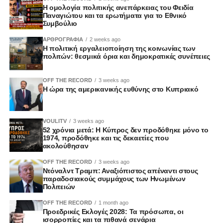
Η ομολογία πολιτικής ανεπάρκειας του Φειδία
Παναγιώτου και τα ερωτήματα για το Εθνικό
Συμβούλιο
ΑΡΘΡΟΓΡΑΦΙΑ
2 weeks ago
Η πολιτική εργαλειοποίηση της κοινωνίας των
πολιτών: θεσμικά όρια και δημοκρατικές συνέπειες
OFF THE RECORD
3 weeks ago
Η ώρα της αμερικανικής ευθύνης στο Κυπριακό
VOULITV
3 weeks ago
52 χρόνια μετά: Η Κύπρος δεν προδόθηκε μόνο το
1974, προδόθηκε και τις δεκαετίες που
ακολούθησαν
OFF THE RECORD
3 weeks ago
Ντόναλντ Τραμπ: Αναξιόπιστος απέναντι στους
παραδοσιακούς συμμάχους των Ηνωμένων
Πολιτειών
OFF THE RECORD
1 month ago
Προεδρικές Εκλογές 2028: Τα πρόσωπα, οι
ισορροπίες και τα πιθανά σενάρια