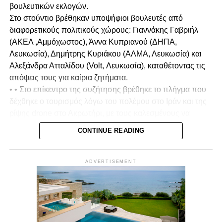
βουλευτικών εκλογών.
Στο στούντιο βρέθηκαν υποψήφιοι βουλευτές από
διαφορετικούς πολιτικούς χώρους: Γιαννάκης Γαβριήλ
(ΑΚΕΛ ,Αμμόχωστος), Άννα Κυπριανού (ΔΗΠΑ,
Λευκωσία), Δημήτρης Κυριάκου (ΑΛΜΑ, Λευκωσία) και
Αλεξάνδρα Ατταλίδου (Volt, Λευκωσία), καταθέτοντας τις
απόψεις τους για καίρια ζητήματα.
• • Στο επίκεντρο της συζήτησης βρέθηκε το πλήγμα που
δέχθηκε ο τουρισμός λόγω του πολέμου στο Ιράν και της
ρίψης drone στο Ακρωτήρι, με τους καλεσμένους να
σχολιάζουν και να αξιολογούν τη διαχείριση της
CONTINUE READING
κατάστασης από την κυβέρνηση, καθώς και τον βαθμό
στον οποίο επηρεάστηκε το αίσθημα ασφάλειας στην
Κύπρο.
ADVERTISEMENT
• Ιδιαίτερη αναφορά έγινε στα μέτρα που πρέπει να
ληφθούν για τη στήριξη του τουριστικού κλάδου, με
έμφαση στην ανάγκη προστασίας των εργαζομένων και
των επιχειρήσεων, ώστε να μην μείνουν στο περιθώριο σε