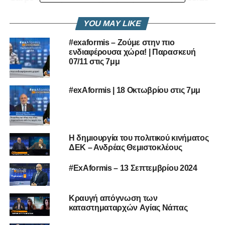
DON'T MISS
“ΙΣΟΝΟΜΙΑ-ΔΙΚΑΙΟΣΥΝΗ” ΔΙΕΚΔΙΚΟΥΝ ΟΙ
YOU MAY LIKE
ΜΕΤΟΧΟΙ ΤΗΣ ΖΗΝΩΝ
#exaformis – Ζούμε στην πιο
ενδιαφέρουσα χώρα! | Παρασκευή
07/11 στις 7μμ
#exAformis | 18 Οκτωβρίου στις 7μμ
Η δημιουργία του πολιτικού κινήματος
ΔΕΚ – Ανδρέας Θεμιστοκλέους
#ExAformis – 13 Σεπτεμβρίου 2024
Κραυγή απόγνωση των
καταστηματαρχών Aγίας Νάπας