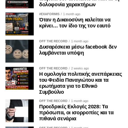
δολοφονία χαρακτήρων
#EXAFORMIS
1 month ago
Όταν η Δικαιοσύνη καλείται να
κρίνει… τον ίδιο της τον εαυτό
OFF THE RECORD
1 month ago
Δυσαρέσκεια μέσω facebook δεν
λαμβάνεται υπόψη
OFF THE RECORD
2 weeks ago
Η ομολογία πολιτικής ανεπάρκειας
του Φειδία Παναγιώτου και τα
ερωτήματα για το Εθνικό
Συμβούλιο
OFF THE RECORD
1 month ago
Προεδρικές Εκλογές 2028: Τα
πρόσωπα, οι ισορροπίες και τα
πιθανά σενάρια
OFF THE RECORD
1 month ago