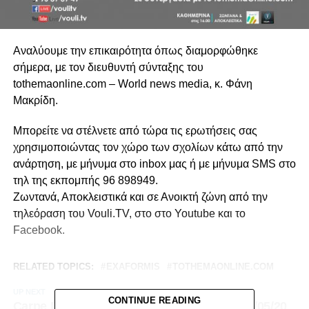
Αναλύουμε την επικαιρότητα όπως διαμορφώθηκε
σήμερα, με τον διευθυντή σύνταξης του
tothemaonline.com – World news media, κ. Φάνη
Μακρίδη.
Μπορείτε να στέλνετε από τώρα τις ερωτήσεις σας
χρησιμοποιώντας τον χώρο των σχολίων κάτω από την
ανάρτηση, με μήνυμα στο inbox μας ή με μήνυμα SMS στο
τηλ της εκπομπής 96 898949.
Ζωντανά, Αποκλειστικά και σε Ανοικτή ζώνη από την
τηλεόραση του Vouli.TV, στο στο Youtube και το
Facebook.
RELATED TOPICS:
EXAFORMIS
TOTHEMAONLINE.COM
UP NEXT
CONTINUE READING
Carpe Diem με τον Μιχάλη Παρασκευά | 25/05/20