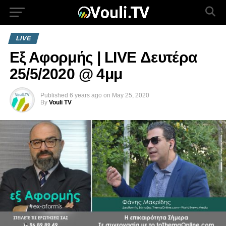
LIVE
Εξ Αφορμής | LIVE Δευτέρα
25/5/2020 @ 4μμ
Published
6 years ago
on
May 25, 2020
By
Vouli TV