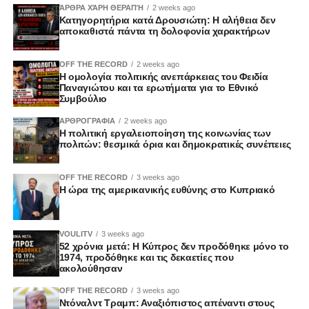
ζητήματα.
ΆΡΘΡΑ ΧΆΡΗ ΘΕΡΑΠΉ
2 weeks ago
Ζωντανά στο Vouli TV και διαδικτυακά
Κατηγορητήρια κατά Δρουσιώτη: Η αλήθεια δεν
αποκαθιστά πάντα τη δολοφονία χαρακτήρων
OFF THE RECORD
2 weeks ago
Η ομολογία πολιτικής ανεπάρκειας του Φειδία
Παναγιώτου και τα ερωτήματα για το Εθνικό
Συμβούλιο
ΑΡΘΡΟΓΡΑΦΙΑ
2 weeks ago
Η πολιτική εργαλειοποίηση της κοινωνίας των
πολιτών: θεσμικά όρια και δημοκρατικές συνέπειες
OFF THE RECORD
3 weeks ago
Η ώρα της αμερικανικής ευθύνης στο Κυπριακό
VOULITV
3 weeks ago
52 χρόνια μετά: Η Κύπρος δεν προδόθηκε μόνο το
1974, προδόθηκε και τις δεκαετίες που
ακολούθησαν
OFF THE RECORD
3 weeks ago
Ντόναλντ Τραμπ: Αναξιόπιστος απέναντι στους