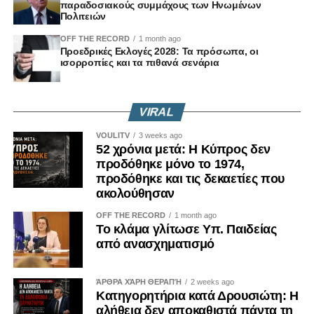
παραδοσιακούς συμμάχους των Ηνωμένων
Πολιτειών
OFF THE RECORD
1 month ago
Προεδρικές Εκλογές 2028: Τα πρόσωπα, οι
ισορροπίες και τα πιθανά σενάρια
VIRAL
VOULITV
3 weeks ago
52 χρόνια μετά: Η Κύπρος δεν
προδόθηκε μόνο το 1974,
προδόθηκε και τις δεκαετίες που
ακολούθησαν
OFF THE RECORD
1 month ago
Το κλάμα γλίτωσε Υπ. Παιδείας
από ανασχηματισμό
ΆΡΘΡΑ ΧΆΡΗ ΘΕΡΑΠΉ
2 weeks ago
Κατηγορητήρια κατά Δρουσιώτη: Η
αλήθεια δεν αποκαθιστά πάντα τη