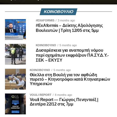
ΚΟΙΝΟΒΟΥΛΙΟ
#EXAFORMIS
3 months ago
#ExAformis – Δείκτης Αξιολόγησης
Βουλευτών | Τρίτη 12/05 στις 5μμ
ΚΟΙΝΟΒΟΥΛΙΟ
5 months ago
Δυσαρέσκεια για αναπομπή νόμου
περί οχημάτων εκφράζουν ΠΑ.ΣΥ.Δ.Υ.-
ΣΕΚ – ΕΚΥΣΥ
ΚΟΙΝΟΒΟΥΛΙΟ
5 months ago
Θύελλα στη Βουλή για τον αφθώδη
πυρετό – Κτηνοτρόφοι κατά Κτηνιατρικών
Υπηρεσιών
VOULI REPORT
8 months ago
Vouli Report — Γιώργος Πενηνταέξ |
Δευτέρα 22/12 στις 7μμ