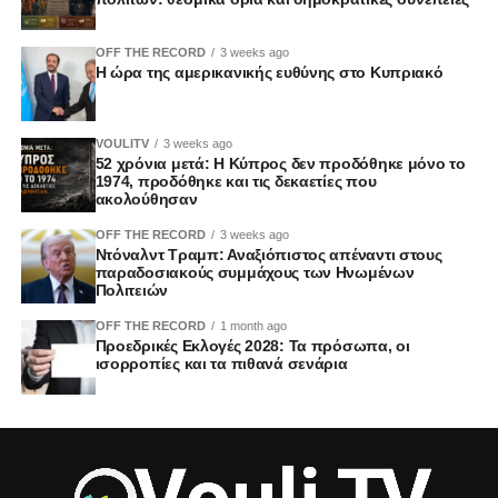
OFF THE RECORD
3 weeks ago
Η ώρα της αμερικανικής ευθύνης στο Κυπριακό
VOULITV
3 weeks ago
52 χρόνια μετά: Η Κύπρος δεν προδόθηκε μόνο το
1974, προδόθηκε και τις δεκαετίες που
ακολούθησαν
OFF THE RECORD
3 weeks ago
Ντόναλντ Τραμπ: Αναξιόπιστος απέναντι στους
παραδοσιακούς συμμάχους των Ηνωμένων
Πολιτειών
OFF THE RECORD
1 month ago
Προεδρικές Εκλογές 2028: Τα πρόσωπα, οι
ισορροπίες και τα πιθανά σενάρια