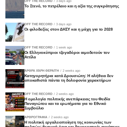
OFF THE RECORD
3 days ago
Το Στενό, το πετρέλαιο και η αξία της συγκράτησης
OFF THE RECORD
3 days ago
Οι φιλοδοξίες στον ΔΗΣΥ και η μάχη για το 2028
OFF THE RECORD
1 week ago
Οι Ελληνοκύπριοι τζογαδόροι αιμοδοτούν τον
Αττίλα
ΆΡΘΡΑ ΧΆΡΗ ΘΕΡΑΠΉ
2 weeks ago
Κατηγορητήρια κατά Δρουσιώτη: Η αλήθεια δεν
αποκαθιστά πάντα τη δολοφονία χαρακτήρων
OFF THE RECORD
2 weeks ago
Η ομολογία πολιτικής ανεπάρκειας του Φειδία
Παναγιώτου και τα ερωτήματα για το Εθνικό
Συμβούλιο
ΑΡΘΡΟΓΡΑΦΙΑ
2 weeks ago
Η πολιτική εργαλειοποίηση της κοινωνίας των
πολιτών: θεσμικά όρια και δημοκρατικές συνέπειες