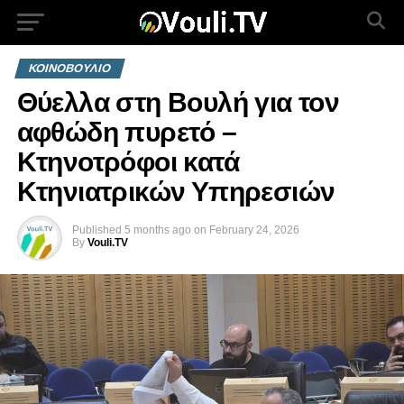
ΚΟΙΝΟΒΟΥΛΙΟ
Θύελλα στη Βουλή για τον
αφθώδη πυρετό –
Κτηνοτρόφοι κατά
Κτηνιατρικών Υπηρεσιών
Published
5 months ago
on
February 24, 2026
By
Vouli.TV