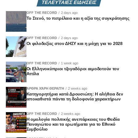
Πηγή: ΚΥΠΕ
ΤΕΛΕΥΤΑΙΕΣ ΕΙΔΗΣΕΙΣ
Γιαννάκης Γαβριήλ (ΑΚΕΛ)
Εφραίμ Χρίστου (ΑΚΕΛ)
OFF THE RECORD
2 days ago
Το Στενό, το πετρέλαιο και η αξία της συγκράτησης
Αδάμος Ασπρής (ΔΗΚΟ)
Χρύσανθος Σαββίδης (ΔΗΚΟ)
Ειρήνη Χαραλαμπίδου (ΑΛΜΑ-Πολίτες για την Κύπρο)
OFF THE RECORD
2 days ago
Δημήτρης Σούγλης (Άμεση Δημοκρατία Κύπρου)
Οι φιλοδοξίες στον ΔΗΣΥ και η μάχη για το 2028
Επιτροπή Ενέργειας, Εμπορίου, Βιομηχανίας και
Τουρισμού
OFF THE RECORD
1 week ago
Οι Ελληνοκύπριοι τζογαδόροι αιμοδοτούν τον
Αττίλα
Νίκος Γεωργίου – Πρόεδρος (ΔΗΣΥ)
Γιώργος Παμπορίδης – Αναπληρωτής Πρόεδρος (ΔΗΣΥ)
ΆΡΘΡΑ ΧΆΡΗ ΘΕΡΑΠΉ
2 weeks ago
Φωτεινή Τσιρίδου (ΔΗΣΥ)
Κατηγορητήρια κατά Δρουσιώτη: Η αλήθεια δεν
Αντρέας Πασιουρτίδης (ΑΚΕΛ)
αποκαθιστά πάντα τη δολοφονία χαρακτήρων
Γιαννάκης Γαβριήλ (ΑΚΕΛ)
Κωνσταντίνος Κωνσταντίνου (ΑΚΕΛ)
OFF THE RECORD
2 weeks ago
Η ομολογία πολιτικής ανεπάρκειας του Φειδία
Λίνος Παπαγιάννης (ΕΛΑΜ)
Παναγιώτου και τα ερωτήματα για το Εθνικό
Ευγένιος Χαμπουλάς (ΕΛΑΜ)
Συμβούλιο
Χρύσης Παντελίδης (ΔΗΚΟ)