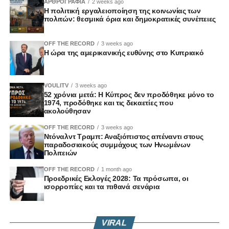
ΑΡΘΡΟΓΡΑΦΙΑ
2 weeks ago
Αδάμος Ασπρής (ΔΗΚΟ)
Η πολιτική εργαλειοποίηση της κοινωνίας των
Ειρήνη Χαραλαμπίδου (ΑΛΜΑ-Πολίτες για την Κύπρο)
πολιτών: θεσμικά όρια και δημοκρατικές συνέπειες
Γιάννης Λαούρης (Άμεση Δημοκρατία Κύπρου)
OFF THE RECORD
3 weeks ago
Η ώρα της αμερικανικής ευθύνης στο Κυπριακό
Επιτροπή Γεωργίας και Φυσικών Πόρων
Γιαννάκης Γαβριήλ – Πρόεδρος (ΑΚΕΛ)
VOULITV
3 weeks ago
Εφραίμ Χρίστου – Αναπληρωτής Πρόεδρος (ΑΚΕΛ)
52 χρόνια μετά: Η Κύπρος δεν προδόθηκε μόνο το
Βαλεντίνος Φακοντής (ΑΚΕΛ)
1974, προδόθηκε και τις δεκαετίες που
ακολούθησαν
Γιώργος Καραϊσκάκης (ΔΗΣΥ)
Πρόδρομος Αλαμπρίτης (ΔΗΣΥ)
OFF THE RECORD
3 weeks ago
Ντόναλντ Τραμπ: Αναξιόπιστος απέναντι στους
Χαράλαμπος Πάζαρος (ΔΗΣΥ)
παραδοσιακούς συμμάχους των Ηνωμένων
Λίνος Παπαγιάννης (ΕΛΑΜ)
Πολιτειών
Σωτήρης Ιωάννου (ΕΛΑΜ)
OFF THE RECORD
1 month ago
Νικόλας Παπαδόπουλος (ΔΗΚΟ)
Προεδρικές Εκλογές 2028: Τα πρόσωπα, οι
Μιχάλης Παρασκευά (ΑΛΜΑ-Πολίτες για την Κύπρο)
ισορροπίες και τα πιθανά σενάρια
Δημήτρης Μπάρος (Άμεση Δημοκρατία Κύπρου)
Επιτροπή Εργασίας, Πρόνοιας και Κοινωνικών
VIRAL