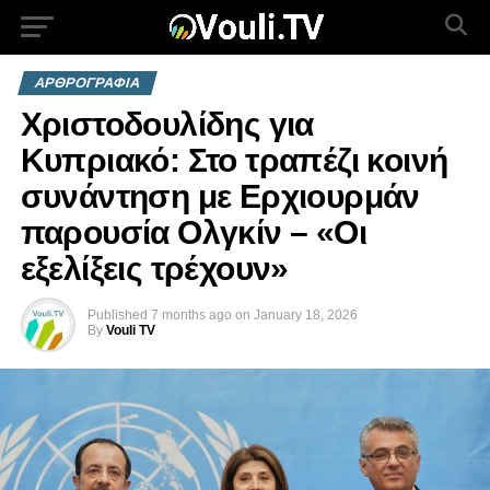
ΑΡΘΡΟΓΡΑΦΙΑ
Χριστοδουλίδης για
Κυπριακό: Στο τραπέζι κοινή
συνάντηση με Ερχιουρμάν
παρουσία Ολγκίν – «Οι
εξελίξεις τρέχουν»
Published
7 months ago
on
January 18, 2026
By
Vouli TV