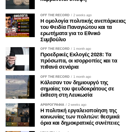
διαδικασίας λήψης αποφάσεων από επιμέρους
συμφέροντα. Ο ΟΟΣΑ έχει επισημάνει ότι η αδιαφανής
OFF THE RECORD
2 weeks ago
άσκηση επιρροής περιορίζει την ακεραιότητα των θεσμών
Η ομολογία πολιτικής ανεπάρκειας
και υπονομεύει την εμπιστοσύνη των πολιτών.
του Φειδία Παναγιώτου και τα
ερωτήματα για το Εθνικό
Η ψηφιακή επικοινωνία διευρύνει περαιτέρω το πεδίο της
Συμβούλιο
εργαλειοποίησης. Φωτογραφίες, βίντεο, επιλεκτικά
OFF THE RECORD
1 month ago
αποσπάσματα και χορηγούμενες αναρτήσεις μπορούν να
Προεδρικές Εκλογές 2028: Τα
αναπαράγουν για μεγάλο χρονικό διάστημα μια
πρόσωπα, οι ισορροπίες και τα
περιορισμένη δράση, δημιουργώντας την εντύπωση
πιθανά σενάρια
προσωπικής πρωτοβουλίας ή ευρείας κοινωνικής
OFF THE RECORD
1 month ago
αποδοχής. Ο Κανονισμός (ΕΕ) 2024/900 για τη διαφάνεια
Κάλεσαν τον δημιουργό της
και τη στόχευση της πολιτικής διαφήμισης, ο οποίος
σημαίας του ψευδοκράτους σε
εφαρμόζεται κατά το μεγαλύτερο μέρος του από τις 10
έκθεση στη Λευκωσία
Οκτωβρίου 2025, ενισχύει τις υποχρεώσεις αναγνώρισης
ΑΡΘΡΟΓΡΑΦΙΑ
2 weeks ago
του πολιτικού διαφημιστικού περιεχομένου και
Η πολιτική εργαλειοποίηση της
γνωστοποίησης του χρηματοδότη. Μολονότι κάθε
κοινωνίας των πολιτών: θεσμικά
όρια και δημοκρατικές συνέπειες
ανάρτηση κοινωνικού φορέα δεν συνιστά πολιτική
διαφήμιση, η διαφάνεια καθίσταται επιβεβλημένη όταν