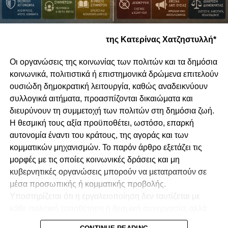
της Κατερίνας Χατζηστυλλή*
Οι οργανώσεις της κοινωνίας των πολιτών και τα δημόσια
κοινωνικά, πολιτιστικά ή επιστημονικά δρώμενα επιτελούν
ουσιώδη δημοκρατική λειτουργία, καθώς αναδεικνύουν
συλλογικά αιτήματα, προασπίζονται δικαιώματα και
διευρύνουν τη συμμετοχή των πολιτών στη δημόσια ζωή.
Η θεσμική τους αξία προϋποθέτει, ωστόσο, επαρκή
αυτονομία έναντι του κράτους, της αγοράς και των
κομματικών μηχανισμών. Το παρόν άρθρο εξετάζει τις
μορφές με τις οποίες κοινωνικές δράσεις και μη
κυβερνητικές οργανώσεις μπορούν να μετατραπούν σε
μέσα προσωπικής ή κομματικής προβολής.
Υποστηρίζεται ότι η εργαλειοποίηση δεν ταυτίζεται με
κάθε πολιτική τοποθέτηση ή θεσμική συνεργασία, αλλά
προκύπτει όταν αποκρύπτονται οι πραγματικές σχέσεις