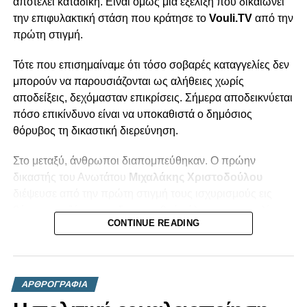
αποτελεί καταδίκη. Είναι όμως μια εξέλιξη που δικαιώνει
την επιφυλακτική στάση που κράτησε το
Vouli.TV
από την
πρώτη στιγμή.
Τότε που επισημαίναμε ότι τόσο σοβαρές καταγγελίες δεν
μπορούν να παρουσιάζονται ως αλήθειες χωρίς
αποδείξεις, δεχόμασταν επικρίσεις. Σήμερα αποδεικνύεται
πόσο επικίνδυνο είναι να υποκαθιστά ο δημόσιος
θόρυβος τη δικαστική διερεύνηση.
Στο μεταξύ, άνθρωποι διαπομπεύθηκαν. Ο πρώην
δικαστής του Ανωτάτου
Μιχαλάκης Χριστοδούλου
διέψευσε από την πρώτη στιγμή τους ισχυρισμούς εις
βάρος του, ζήτησε να διερευνηθούν όλες οι καταγγελίες
CONTINUE READING
και κατήγγειλε ότι δημοσιοποιήθηκαν ατεκμηρίωτοι
ισχυρισμοί.
Το ίδιο και ο πρώην ευρωβουλευτής
Δημήτρης
ΑΡΘΡΟΓΡΑΦΙΑ
Παπαδάκης
, ο οποίος διέψευσε κατηγορηματικά όσα του
αποδόθηκαν, ενώ ο ίδιος υποστηρίζει ότι η δημόσια