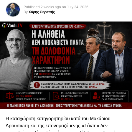
Published
2 weeks ago
on
July 24, 2026
By
Χάρης Θεραπής
RELATED TOPICS:
UP NEXT
Συνάντηση του Υπουργού Εξωτερικών με τον
Αιγύπτιο ομόλογό του
DON'T MISS
«Οι Πυλώνες της Διεκδίκησης μου» | Podcast
Therapy S2 E11
Η καταχώριση κατηγορητηρίου κατά του Μακάριου
Δρουσιώτη και της επονομαζόμενης «Σάντη» δεν