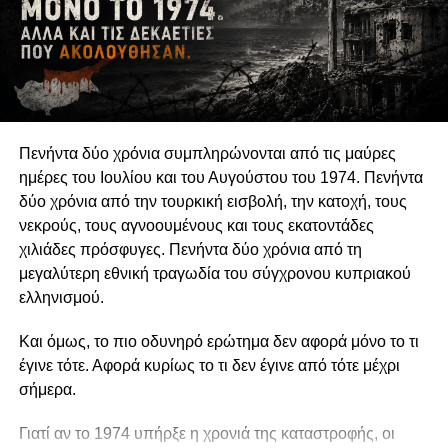
αναδεικνύουν παραμελημένα προβλήματα, να
υπερασπίζονται δικαιώματα και να συμβάλλουν στη
διαμόρφωση δημόσιων πολιτικών συνδέεται άμεσα με τη
διατήρηση της οργανωτικής και πνευματικής τους
αυτονομίας.
Πενήντα δύο χρόνια συμπληρώνονται από τις μαύρες
Η αυτονομία αυτή δεν συνεπάγεται πολιτική
ημέρες του Ιουλίου και του Αυγούστου του 1974. Πενήντα
ουδετερότητα. Μια οργάνωση μπορεί θεμιτά να
δύο χρόνια από την τουρκική εισβολή, την κατοχή, τους
υποστηρίζει περιβαλλοντικές πολιτικές, κοινωνικά
νεκρούς, τους αγνοουμένους και τους εκατοντάδες
δικαιώματα, θεσμικές μεταρρυθμίσεις ή συγκεκριμένες
χιλιάδες πρόσφυγες. Πενήντα δύο χρόνια από τη
νομοθετικές παρεμβάσεις. Μπορεί επίσης να ασκεί κριτική
μεγαλύτερη εθνική τραγωδία του σύγχρονου κυπριακού
στην κυβέρνηση, να συνεργάζεται με αιρετούς
ελληνισμού.
εκπροσώπους ή να συμμετέχει σε διαδικασίες δημόσιας
διαβούλευσης. Η Ευρωπαϊκή Επιτροπή αντιμετωπίζει την
Και όμως, το πιο οδυνηρό ερώτημα δεν αφορά μόνο το τι
ανοικτή, συμπεριληπτική και αποτελεσματική συμμετοχή
έγινε τότε. Αφορά κυρίως το τι δεν έγινε από τότε μέχρι
της κοινωνίας των πολιτών ως συστατικό στοιχείο της
σήμερα.
δημοκρατικής διακυβέρνησης. Η πολιτική
δραστηριοποίηση, επομένως, δεν αναιρεί την ανεξαρτησία
Γιατί αν το 1974 υπήρξε η χρονιά της καταστροφής, οι