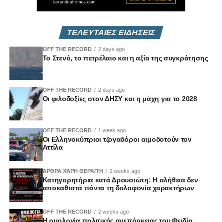
ΤΕΛΕΥΤΑΙΕΣ ΕΙΔΗΣΕΙΣ
OFF THE RECORD
2 days ago
Το Στενό, το πετρέλαιο και η αξία της συγκράτησης
OFF THE RECORD
2 days ago
Οι φιλοδοξίες στον ΔΗΣΥ και η μάχη για το 2028
OFF THE RECORD
1 week ago
Οι Ελληνοκύπριοι τζογαδόροι αιμοδοτούν τον
Αττίλα
ΆΡΘΡΑ ΧΆΡΗ ΘΕΡΑΠΉ
2 weeks ago
Κατηγορητήρια κατά Δρουσιώτη: Η αλήθεια δεν
αποκαθιστά πάντα τη δολοφονία χαρακτήρων
OFF THE RECORD
2 weeks ago
Η ομολογία πολιτικής ανεπάρκειας του Φειδία