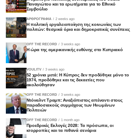
Παναγιώτου και τα ερωτήματα για το Εθνικό
Συμβούλιο
ΑΡΘΡΟΓΡΑΦΙΑ
2 weeks ago
Η πολιτική εργαλειοποίηση της κοινωνίας των
πολιτών: θεσμικά όρια και δημοκρατικές συνέπειες
OFF THE RECORD
3 weeks ago
Η ώρα της αμερικανικής ευθύνης στο Κυπριακό
VOULITV
3 weeks ago
52 χρόνια μετά: Η Κύπρος δεν προδόθηκε μόνο το
1974, προδόθηκε και τις δεκαετίες που
ακολούθησαν
OFF THE RECORD
3 weeks ago
Ντόναλντ Τραμπ: Αναξιόπιστος απέναντι στους
παραδοσιακούς συμμάχους των Ηνωμένων
Πολιτειών
OFF THE RECORD
1 month ago
Προεδρικές Εκλογές 2028: Τα πρόσωπα, οι
ισορροπίες και τα πιθανά σενάρια