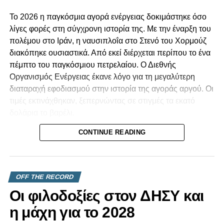
Το 2026 η παγκόσμια αγορά ενέργειας δοκιμάστηκε όσο
λίγες φορές στη σύγχρονη ιστορία της. Με την έναρξη του
πολέμου στο Ιράν, η ναυσιπλοΐα στο Στενό του Χορμούζ
διακόπηκε ουσιαστικά. Από εκεί διέρχεται περίπου το ένα
πέμπτο του παγκόσμιου πετρελαίου. Ο Διεθνής
Οργανισμός Ενέργειας έκανε λόγο για τη μεγαλύτερη
διαταραχή εφοδιασμού στην ιστορία της αγοράς αργού. Οι
τιμές εκτινάχθηκαν, ξεπερνώντας σε στιγμές τα εκατό
δολάρια το βαρέλι.
CONTINUE READING
Για μια χώρα όπως η Κυπριακή Δημοκρατία, που
καλύπτει σχεδόν όλες τις ανάγκες της σε υγρά καύσιμα
μέσω εισαγωγών, ένα τέτοιο σοκ δεν είναι μια αφηρημένη
είδηση από τα διεθνή. Το νιώθουμε. Το βλέπουμε στο
OFF THE RECORD
κόστος των μεταφορών, στην τιμή του ρεύματος, στο
Οι φιλοδοξίες στον ΔΗΣΥ και
καθημερινό καλάθι του νοικοκυριού. Οι μικρές οικονομίες
που εξαρτώνται πλήρως από εισαγωγές είναι εκείνες που
η μάχη για το 2028
εκτίθενται πρώτες και πιο σκληρά.