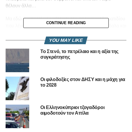
θέλουν άλλα…
Μα εδώ αγαπητοί μου κάτοικοι του αφρικανικού κρατιδίου
CONTINUE READING
που λέγεται Κυπριστάν έχουμε καραμπινάτα σκάνδαλα και
ουδείς συγκινείται. Με στοιχεία και ονόματα. Αλλά
βγάζοντας την
θαθάρα, όπως λέμε τσατσάρα
οι
YOU MAY LIKE
πολιτικοί κτενίζονται.Θέλεις κύριε
υπουργέ των
Το Στενό, το πετρέλαιο και η αξία της
οικονομικών να καλύψεις τα δημοσιονομικά
συγκράτησης
ελλείμματα;
Γράπωσε αυτούς που ενέχονται στις
ατασθαλίες , δήμευσε την περιουσία τους και ρίξε τα όλα
στα ταμεία του κράτους. Τι μου λέτε; Υπάρχουν
Οι φιλοδοξίες στον ΔΗΣΥ και η μάχη για
διαδικασίες και είμαστε σε ευνομούμενο κράτος. Χα, χα.
το 2028
Τότε πληρώστε και σκάστε.
ΟΛΙΒΟΣ
Οι Ελληνοκύπριοι τζογαδόροι
αιμοδοτούν τον Αττίλα
RELATED TOPICS:
ΠΑΡΑΣΚΗΝΙΟ
UP NEXT