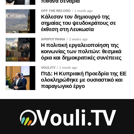
πιθανά σενάρια
κατεχόμενα δεν μπορεί να θεωρείται μια αθώα
προσωπική επιλογή. Είναι μια πράξη με πολιτικές,
OFF THE RECORD
1 month ago
Κάλεσαν τον δημιουργό της
οικονομικές και εθνικές προεκτάσεις. Και ως τέτοια οφείλει
σημαίας του ψευδοκράτους σε
να αντιμετωπίζεται από όλους μας με τη σοβαρότητα που
έκθεση στη Λευκωσία
της αρμόζει.
ΑΡΘΡΟΓΡΑΦΙΑ
2 weeks ago
Η πολιτική εργαλειοποίηση της
Η ιστορία διδάσκει ότι τα τετελεσμένα παγιώνονται όταν οι
κοινωνίας των πολιτών: θεσμικά
κοινωνίες συνηθίζουν να τα αποδέχονται. Η Κύπρος δεν
όρια και δημοκρατικές συνέπειες
έχει την πολυτέλεια ούτε της αδιαφορίας ούτε της λήθης.
VOULITV
1 month ago
ΠτΔ: Η Κυπριακή Προεδρία της ΕΕ
ΤΟΥ ΚΡΙΣ ΜΙΧΑΗΛ
ολοκληρώθηκε με ουσιαστικό και
παραγωγικό έργο