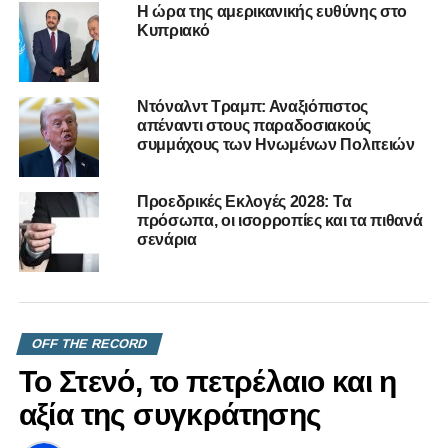
Έμποροι της ελπίδας και η Θεία Δίκη
Η ώρα της αμερικανικής ευθύνης στο
Κυπριακό
DON'T MISS
Οι άριστοι Αναστασιάδη ήταν ο Μακάριος και η
κλίκα του
Ντόναλντ Τραμπ: Αναξιόπιστος
απέναντι στους παραδοσιακούς
συμμάχους των Ηνωμένων Πολιτειών
Προεδρικές Εκλογές 2028: Τα
πρόσωπα, οι ισορροπίες και τα πιθανά
σενάρια
OFF THE RECORD
Το Στενό, το πετρέλαιο και η
αξία της συγκράτησης