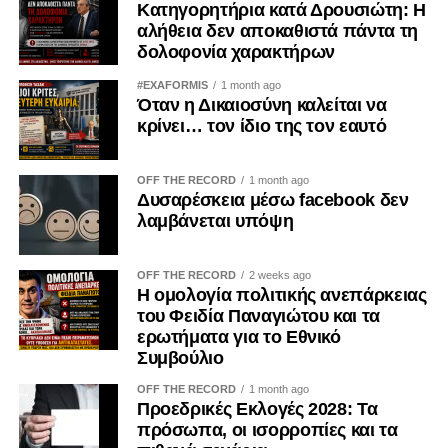
Κατηγορητήρια κατά Δρουσιώτη: Η
Η ευθύνη, όμως, δεν ανήκει μόνο στην Πολιτεία.
αλήθεια δεν αποκαθιστά πάντα τη
δολοφονία χαρακτήρων
Ανήκει και στον κάθε πολίτη ξεχωριστά. Ο πατριωτισμός
δεν εξαντλείται στις επετειακές ομιλίες, ούτε στις
#EXAFORMIS
1 month ago
Όταν η Δικαιοσύνη καλείται να
αναρτήσεις στα μέσα κοινωνικής δικτύωσης.
κρίνει… τον ίδιο της τον εαυτό
Αποδεικνύεται καθημερινά μέσα από τις προσωπικές μας
επιλογές. Δεν μπορεί κανείς να καταδικάζει την κατοχή και
ταυτόχρονα να χρηματοδοτεί, έστω και έμμεσα, τις
OFF THE RECORD
1 month ago
Δυσαρέσκεια μέσω facebook δεν
οικονομικές δομές που τη συντηρούν.
λαμβάνεται υπόψη
Η Κύπρος εξακολουθεί να ζει τις συνέπειες της εισβολής
του 1974. Οι πρόσφυγες παραμένουν μακριά από τις
OFF THE RECORD
2 weeks ago
Η ομολογία πολιτικής ανεπάρκειας
πατρογονικές τους εστίες. Οι οικογένειες των
του Φειδία Παναγιώτου και τα
αγνοουμένων συνεχίζουν να αναζητούν απαντήσεις. Οι
ερωτήματα για το Εθνικό
εγκλωβισμένοι εξακολουθούν να δοκιμάζονται. Η κατοχή
Συμβούλιο
δεν ανήκει στο παρελθόν· είναι μια καθημερινή
OFF THE RECORD
1 month ago
πραγματικότητα.
Προεδρικές Εκλογές 2028: Τα
πρόσωπα, οι ισορροπίες και τα
Γι’ αυτό η ενίσχυση των παράνομων καζίνων στα