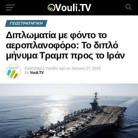
ΓΕΩΣΤΡΑΤΗΓΙΚΗ
Διπλωματία με φόντο το
αεροπλανοφόρο: Το διπλό
μήνυμα Τραμπ προς το Ιράν
Published
6 months ago
on
January 27, 2026
By
Vouli.TV