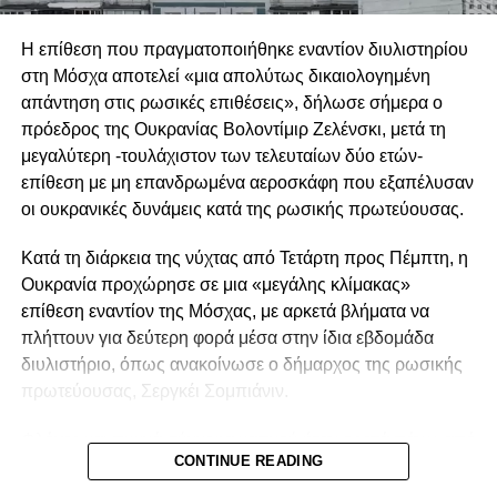
αυτό που φαίνεται να χρειάζεται η ευρωπαϊκή αμυντική
βιομηχανία είναι μεγαλύτερος εξευρωπαϊσμός και η
Η επίθεση που πραγματοποιήθηκε εναντίον διυλιστηρίου
δημιουργία μιας ενιαίας αγοράς οπλικών συστημάτων,
στη Μόσχα αποτελεί «μια απολύτως δικαιολογημένη
στόχος που δεν εξυπηρετείται από τις επιλογές του
απάντηση στις ρωσικές επιθέσεις», δήλωσε σήμερα ο
Βερολίνου.
πρόεδρος της Ουκρανίας Βολοντίμιρ Ζελένσκι, μετά τη
μεγαλύτερη -τουλάχιστον των τελευταίων δύο ετών-
Δύο εξελίξεις φαίνεται να ενισχύουν τις υποψίες για τις
επίθεση με μη επανδρωμένα αεροσκάφη που εξαπέλυσαν
προθέσεις της Γερμανίας και να δικαιολογούν τις
οι ουκρανικές δυνάμεις κατά της ρωσικής πρωτεύουσας.
ανησυχίες άλλων ευρωπαϊκών κρατών. Συγκεκριμένα, το
γαλλογερμανικό μεγαλεπήβολο σχέδιο για την ανάπτυξη
Κατά τη διάρκεια της νύχτας από Τετάρτη προς Πέμπτη, η
ενός μαχητικού αεροσκάφους έκτης γενιάς, το οποίο είχαν
Ουκρανία προχώρησε σε μια «μεγάλης κλίμακας»
παρουσιάσει το 2017 ο Εμανουέλ Μακρόν και η Άνγκελα
επίθεση εναντίον της Μόσχας, με αρκετά βλήματα να
Μέρκελ ως ένα κορυφαίο ευρωπαϊκό αμυντικό εγχείρημα,
πλήττουν για δεύτερη φορά μέσα στην ίδια εβδομάδα
κατέληξε επισήμως σε αποτυχία. Το σχέδιο είχε σχεδιαστεί
διυλιστήριο, όπως ανακοίνωσε ο δήμαρχος της ρωσικής
ως απάντηση στο Brexit και στην άνοδο του Ντόναλντ
πρωτεύουσας, Σεργκέι Σομπιάνιν.
Τραμπ στον Λευκό Οίκο, όμως οι δύο πλευρές δεν
κατάφεραν ποτέ να γεφυρώσουν τις διαφορές μεταξύ των
Φλόγες και πυκνά σύννεφα καπνού ήταν ορατά πάνω από
ηγετικών στελεχών της Dassault και της Airbus.
CONTINUE READING
τη νοτιοανατολική συνοικία Καπότνια της Μόσχας, όπου
βρίσκεται το διυλιστήριο, σύμφωνα με αυτόπτη μάρτυρα