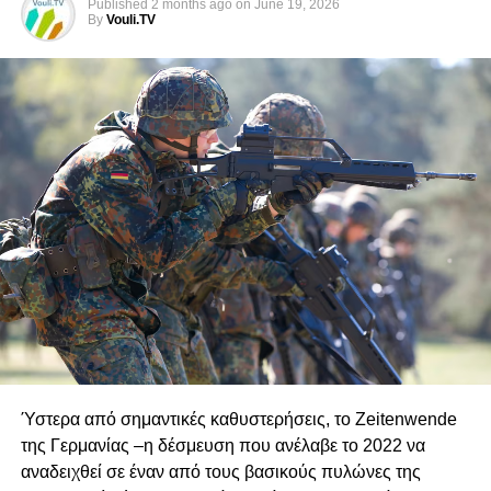
αυξήσουν τις εντάσεις στην περιοχή.
Published
2 months ago
on
June 19, 2026
By
Vouli.TV
«Η συμφωνία που υπεγράφη μεταξύ της Γαλλίας, η οποία
δεν διαθέτει καθεστώς εγγυήτριας δύναμης, και της
Ελληνοκυπριακής Διοίκησης Νότιας Κύπρου αποτελεί μια
πρωτοβουλία χωρίς νομιμοποίηση, που διαταράσσει τις
ευαίσθητες ισορροπίες και είναι αντίθετη προς το διεθνές
δίκαιο», δήλωσε χαρακτηριστικά.
Ο Γκιουλέρ υποστήριξε ακόμη ότι οποιαδήποτε
πρωτοβουλία ή συμμαχία η οποία, σύμφωνα με την
τουρκική θέση, στρέφεται εναντίον των δικαιωμάτων και
των συμφερόντων της Τουρκίας και του ψευδοκράτους
δεν είναι δυνατόν να επιτύχει, επικαλούμενος τη
στρατιωτική ισχύ και την αποτρεπτική ικανότητα της
χώρας του.
Ύστερα από σημαντικές καθυστερήσεις, το Zeitenwende
Παράλληλα, επανέλαβε τη θέση της Άγκυρας ότι η Τουρκία
της Γερμανίας –η δέσμευση που ανέλαβε το 2022 να
εξακολουθεί να διατηρεί τα δικαιώματα και τις
αναδειχθεί σε έναν από τους βασικούς πυλώνες της
υποχρεώσεις της ως εγγυήτρια δύναμη στην Κύπρο βάσει