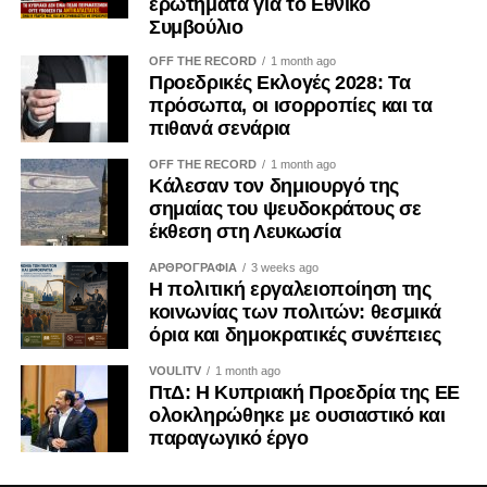
εξαγωγική δύναμη, αναμένεται να προχωρήσει σε
ερωτήματα για το Εθνικό
Συμβούλιο
εισαγωγές καυσίμων μέσω θαλάσσης κατά τη διάρκεια
του μήνα, προκειμένου να αντιμετωπίσει τις ελλείψεις που
OFF THE RECORD
1 month ago
προκάλεσαν οι εκτεταμένες ουκρανικές επιθέσεις σε
Προεδρικές Εκλογές 2028: Τα
πρόσωπα, οι ισορροπίες και τα
διυλιστήριά της, σύμφωνα με πηγές της βιομηχανίας.
πιθανά σενάρια
Η ρωσική οικονομία εξακολουθεί να αντιμετωπίζει
OFF THE RECORD
1 month ago
σοβαρές προκλήσεις, όπως ο υψηλός πληθωρισμός, η
Κάλεσαν τον δημιουργό της
έλλειψη εργατικού δυναμικού και το αυξημένο κόστος
σημαίας του ψευδοκράτους σε
έκθεση στη Λευκωσία
δανεισμού.
ΑΡΘΡΟΓΡΑΦΙΑ
3 weeks ago
Στο μεταξύ, χθες Τετάρτη ο Ουκρανός πρόεδρος
Η πολιτική εργαλειοποίηση της
Βολοντίμιρ Ζελένσκι είχε συνομιλίες με τον Αμερικανό
κοινωνίας των πολιτών: θεσμικά
πρόεδρο Ντόναλντ Τραμπ, τον Γάλλο πρόεδρο Εμανουέλ
όρια και δημοκρατικές συνέπειες
Μακρόν και άλλους ηγέτες, στο περιθώριο της συνόδου
VOULITV
1 month ago
κορυφής της G7 στη Γαλλία. Ο ίδιος χαρακτήρισε τις
ΠτΔ: Η Κυπριακή Προεδρία της ΕΕ
επαφές αυτές ως μια «συντονιστική συνομιλία» με στόχο
ολοκληρώθηκε με ουσιαστικό και
τον τερματισμό του πολέμου.
παραγωγικό έργο
Ο Τραμπ εκτίμησε χθες ότι η Ρωσία υφίσταται