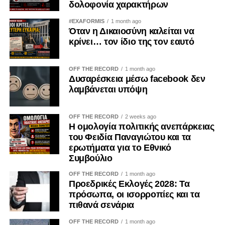
δολοφονία χαρακτήρων
Ανήκει και στον κάθε πολίτη ξεχωριστά. Ο πατριωτισμός
δεν εξαντλείται στις επετειακές ομιλίες, ούτε στις
#EXAFORMIS
1 month ago
Όταν η Δικαιοσύνη καλείται να
αναρτήσεις στα μέσα κοινωνικής δικτύωσης.
κρίνει… τον ίδιο της τον εαυτό
Αποδεικνύεται καθημερινά μέσα από τις προσωπικές μας
επιλογές. Δεν μπορεί κανείς να καταδικάζει την κατοχή και
ταυτόχρονα να χρηματοδοτεί, έστω και έμμεσα, τις
OFF THE RECORD
1 month ago
Δυσαρέσκεια μέσω facebook δεν
οικονομικές δομές που τη συντηρούν.
λαμβάνεται υπόψη
Η Κύπρος εξακολουθεί να ζει τις συνέπειες της εισβολής
του 1974. Οι πρόσφυγες παραμένουν μακριά από τις
OFF THE RECORD
2 weeks ago
Η ομολογία πολιτικής ανεπάρκειας
πατρογονικές τους εστίες. Οι οικογένειες των
του Φειδία Παναγιώτου και τα
αγνοουμένων συνεχίζουν να αναζητούν απαντήσεις. Οι
ερωτήματα για το Εθνικό
εγκλωβισμένοι εξακολουθούν να δοκιμάζονται. Η κατοχή
Συμβούλιο
δεν ανήκει στο παρελθόν· είναι μια καθημερινή
OFF THE RECORD
1 month ago
πραγματικότητα.
Προεδρικές Εκλογές 2028: Τα
πρόσωπα, οι ισορροπίες και τα
Γι’ αυτό η ενίσχυση των παράνομων καζίνων στα
πιθανά σενάρια
κατεχόμενα δεν μπορεί να θεωρείται μια αθώα
προσωπική επιλογή. Είναι μια πράξη με πολιτικές,
OFF THE RECORD
1 month ago