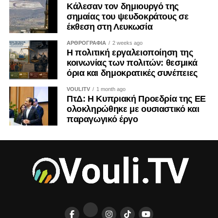
Κάλεσαν τον δημιουργό της
οικονομικές και εθνικές προεκτάσεις. Και ως τέτοια οφείλει
σημαίας του ψευδοκράτους σε
να αντιμετωπίζεται από όλους μας με τη σοβαρότητα που
έκθεση στη Λευκωσία
της αρμόζει.
ΑΡΘΡΟΓΡΑΦΙΑ
2 weeks ago
Η πολιτική εργαλειοποίηση της
Η ιστορία διδάσκει ότι τα τετελεσμένα παγιώνονται όταν οι
κοινωνίας των πολιτών: θεσμικά
κοινωνίες συνηθίζουν να τα αποδέχονται. Η Κύπρος δεν
όρια και δημοκρατικές συνέπειες
έχει την πολυτέλεια ούτε της αδιαφορίας ούτε της λήθης.
VOULITV
1 month ago
ΠτΔ: Η Κυπριακή Προεδρία της ΕΕ
ΤΟΥ ΚΡΙΣ ΜΙΧΑΗΛ
ολοκληρώθηκε με ουσιαστικό και
παραγωγικό έργο