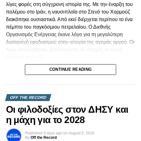
λίγες φορές στη σύγχρονη ιστορία της. Με την έναρξη του
πολέμου στο Ιράν, η ναυσιπλοΐα στο Στενό του Χορμούζ
διακόπηκε ουσιαστικά. Από εκεί διέρχεται περίπου το ένα
πέμπτο του παγκόσμιου πετρελαίου. Ο Διεθνής
Οργανισμός Ενέργειας έκανε λόγο για τη μεγαλύτερη
διαταραχή εφοδιασμού στην ιστορία της αγοράς αργού. Οι
τιμές εκτινάχθηκαν, ξεπερνώντας σε στιγμές τα εκατό
δολάρια το βαρέλι.
CONTINUE READING
Για μια χώρα όπως η Κυπριακή Δημοκρατία, που
καλύπτει σχεδόν όλες τις ανάγκες της σε υγρά καύσιμα
μέσω εισαγωγών, ένα τέτοιο σοκ δεν είναι μια αφηρημένη
είδηση από τα διεθνή. Το νιώθουμε. Το βλέπουμε στο
OFF THE RECORD
κόστος των μεταφορών, στην τιμή του ρεύματος, στο
Οι φιλοδοξίες στον ΔΗΣΥ και
καθημερινό καλάθι του νοικοκυριού. Οι μικρές οικονομίες
που εξαρτώνται πλήρως από εισαγωγές είναι εκείνες που
η μάχη για το 2028
εκτίθενται πρώτες και πιο σκληρά.
Published
4 days ago
on
August 5, 2026
Κι όμως, η κρίση δεν κατέληξε στο χειρότερο σενάριο.
By
Off the Record