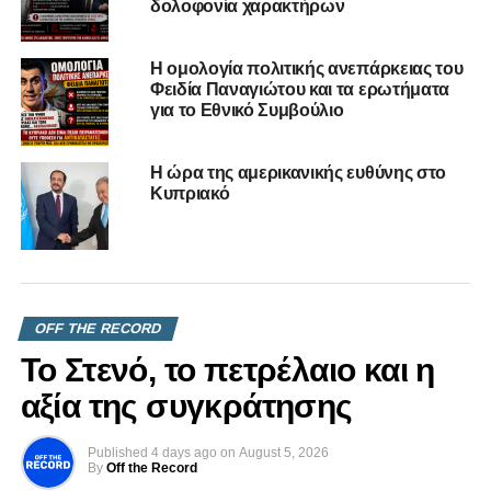
δολοφονία χαρακτήρων
ΠΟΛΙΤΙΚΌ ΜΈΛΛΟΝ
UP NEXT
Η ομολογία πολιτικής ανεπάρκειας του
Τα καναρίνια που αγχώνονται για άνοδο ΕΛΑΜ
Φειδία Παναγιώτου και τα ερωτήματα
DON'T MISS
για το Εθνικό Συμβούλιο
Το ΕΛΑΜ σεμνά και ταπεινά προς άνοδο χωρίς
αναταραχές όταν οι άλλοι σφάζονται
Η ώρα της αμερικανικής ευθύνης στο
Κυπριακό
OFF THE RECORD
Το Στενό, το πετρέλαιο και η
αξία της συγκράτησης
Published
4 days ago
on
August 5, 2026
By
Off the Record