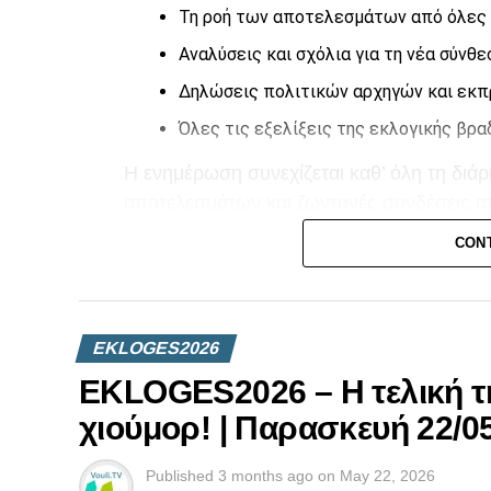
Τη ροή των αποτελεσμάτων από όλες 
Αναλύσεις και σχόλια για τη νέα σύνθε
Δηλώσεις πολιτικών αρχηγών και ε
Όλες τις εξελίξεις της εκλογικής βρα
Η ενημέρωση συνεχίζεται καθ’ όλη τη διά
αποτελεσμάτων και ζωντανές συνδέσεις απ
CON
Μείνετε συντονισμένοι στο Vouli TV και 
των Βουλευτικών Εκλογών 2026.
EKLOGES2026
EKLOGES2026 – H τελική τ
χιούμορ! | Παρασκευή 22/05
Published
3 months ago
on
May 22, 2026