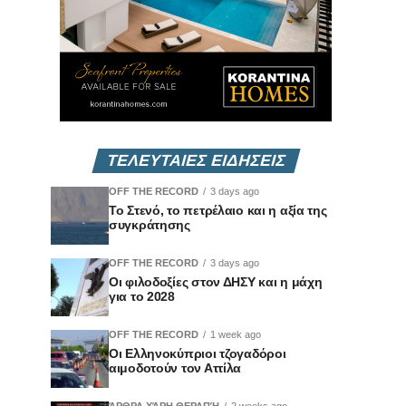
ΤΕΛΕΥΤΑΙΕΣ ΕΙΔΗΣΕΙΣ
OFF THE RECORD
3 days ago
Το Στενό, το πετρέλαιο και η αξία της
συγκράτησης
OFF THE RECORD
3 days ago
Οι φιλοδοξίες στον ΔΗΣΥ και η μάχη
για το 2028
OFF THE RECORD
1 week ago
Οι Ελληνοκύπριοι τζογαδόροι
αιμοδοτούν τον Αττίλα
ΆΡΘΡΑ ΧΆΡΗ ΘΕΡΑΠΉ
2 weeks ago