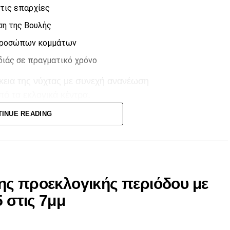
τις επαρχίες
ση της Βουλής
κπροσώπων κομμάτων
διάς σε πραγματικό χρόνο
ρκεια της νύχτας με συνεχή ανανέωση
ό τα εκλογικά κέντρα.
TINUE READING
το CityChannel για την πιο ολοκληρωμένη κάλυψη
ης προεκλογικής περιόδου με
 στις 7μμ