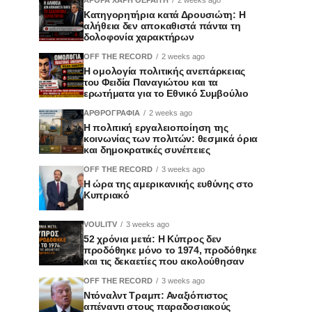
Κατηγορητήρια κατά Δρουσιώτη: Η
αλήθεια δεν αποκαθιστά πάντα τη
δολοφονία χαρακτήρων
OFF THE RECORD
2 weeks ago
Η ομολογία πολιτικής ανεπάρκειας
του Φειδία Παναγιώτου και τα
ερωτήματα για το Εθνικό Συμβούλιο
ΑΡΘΡΟΓΡΑΦΙΑ
2 weeks ago
Η πολιτική εργαλειοποίηση της
κοινωνίας των πολιτών: θεσμικά όρια
και δημοκρατικές συνέπειες
OFF THE RECORD
3 weeks ago
Η ώρα της αμερικανικής ευθύνης στο
Κυπριακό
VOULITV
3 weeks ago
52 χρόνια μετά: Η Κύπρος δεν
προδόθηκε μόνο το 1974, προδόθηκε
και τις δεκαετίες που ακολούθησαν
OFF THE RECORD
3 weeks ago
Ντόναλντ Τραμπ: Αναξιόπιστος
απέναντι στους παραδοσιακούς