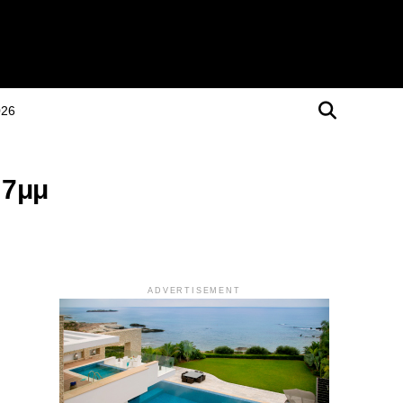
026
 7μμ
ADVERTISEMENT