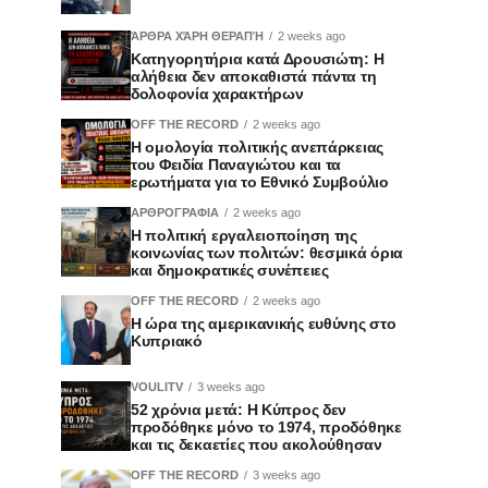
ΆΡΘΡΑ ΧΆΡΗ ΘΕΡΑΠΉ
2 weeks ago
Κατηγορητήρια κατά Δρουσιώτη: Η
αλήθεια δεν αποκαθιστά πάντα τη
δολοφονία χαρακτήρων
OFF THE RECORD
2 weeks ago
Η ομολογία πολιτικής ανεπάρκειας
του Φειδία Παναγιώτου και τα
ερωτήματα για το Εθνικό Συμβούλιο
ΑΡΘΡΟΓΡΑΦΙΑ
2 weeks ago
Η πολιτική εργαλειοποίηση της
κοινωνίας των πολιτών: θεσμικά όρια
και δημοκρατικές συνέπειες
OFF THE RECORD
2 weeks ago
Η ώρα της αμερικανικής ευθύνης στο
Κυπριακό
VOULITV
3 weeks ago
52 χρόνια μετά: Η Κύπρος δεν
προδόθηκε μόνο το 1974, προδόθηκε
και τις δεκαετίες που ακολούθησαν
OFF THE RECORD
3 weeks ago