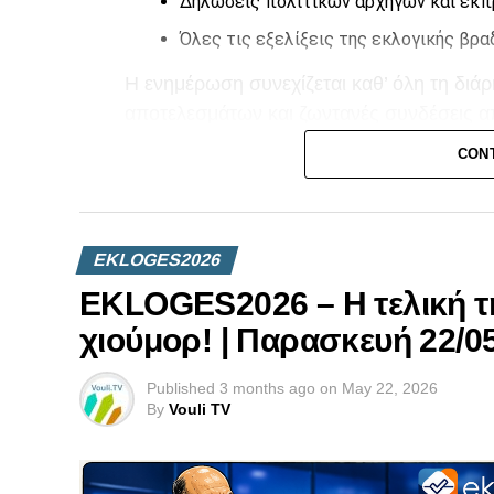
Δηλώσεις πολιτικών αρχηγών και ε
Όλες τις εξελίξεις της εκλογικής βρα
Η ενημέρωση συνεχίζεται καθ’ όλη τη διά
αποτελεσμάτων και ζωντανές συνδέσεις απ
CON
Μείνετε συντονισμένοι στο Vouli TV και 
των Βουλευτικών Εκλογών 2026.
EKLOGES2026
EKLOGES2026 – H τελική τ
χιούμορ! | Παρασκευή 22/05
Published
3 months ago
on
May 22, 2026
By
Vouli TV