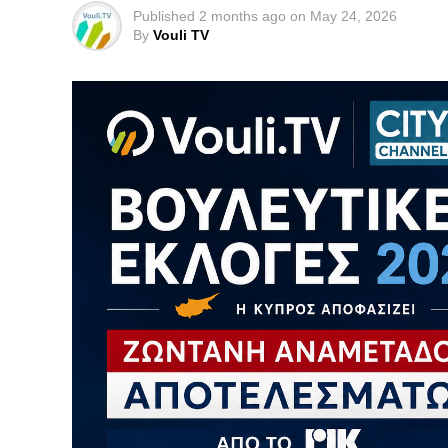
Published
2 months ago
on
May 24, 2026
By
Vouli TV