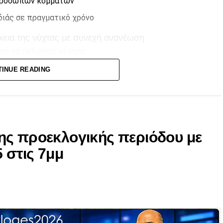
κπροσώπων κομμάτων
διάς σε πραγματικό χρόνο
ρκεια της νύχτας με συνεχή ανανέωση
ό τα εκλογικά κέντρα.
TINUE READING
το CityChannel για την πιο ολοκληρωμένη κάλυψη
ης προεκλογικής περιόδου με
 στις 7μμ