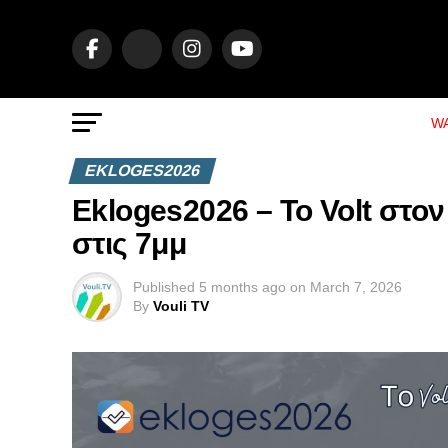
WA
EKLOGES2026
Ekloges2026 – Το Volt στον
στις 7μμ
Published
5 months ago
on
March 7, 2026
By
Vouli TV