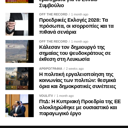
Συμβούλιο
Σύμφωνα με αρμόδιες πηγές, οι επαφές αυτές
παραμένουν σε τεχνικό και διερευνητικό επίπεδο, χωρίς
OFF THE RECORD
1 month ago
Προεδρικές Εκλογές 2028: Τα
να αγγίζουν την ουσία ή να συνιστούν διαπραγμάτευση.
πρόσωπα, οι ισορροπίες και τα
πιθανά σενάρια
Παρά τις σχετικές διαβεβαιώσεις, η πρωτοβουλία του
Αντόνιο Κόστα προκάλεσε δυσφορία σε αρκετές
OFF THE RECORD
1 month ago
ευρωπαϊκές πρωτεύουσες. Ειδικότερα, η Πολωνία, οι
Κάλεσαν τον δημιουργό της
σημαίας του ψευδοκράτους σε
τρεις χώρες της Βαλτικής και τα σκανδιναβικά κράτη
έκθεση στη Λευκωσία
εξέφρασαν επιφυλάξεις, θεωρώντας ότι οποιαδήποτε
προσέγγιση προς τη Ρωσία θα πρέπει να αποφασίζεται
ΑΡΘΡΟΓΡΑΦΙΑ
2 weeks ago
συλλογικά και έπειτα από πλήρη διαβούλευση μεταξύ των
Η πολιτική εργαλειοποίηση της
κοινωνίας των πολιτών: θεσμικά
κρατών-μελών. Σύμφωνα με διπλωματικές πηγές, η
όρια και δημοκρατικές συνέπειες
δυσαρέσκεια επικεντρώνεται κυρίως στο γεγονός ότι ο
Κόστα δεν είχε προηγουμένως ενημερώσει ή
VOULITV
1 month ago
ΠτΔ: Η Κυπριακή Προεδρία της ΕΕ
συμβουλευτεί επαρκώς τις ευρωπαϊκές πρωτεύουσες
ολοκληρώθηκε με ουσιαστικό και
πριν δώσει το πράσινο φως για την έναρξη των επαφών.
παραγωγικό έργο
Ο πρόεδρος του Ευρωπαϊκού Συμβουλίου φαίνεται πως
είχε περιοριστεί στην ενημέρωση του Παρισιού, του