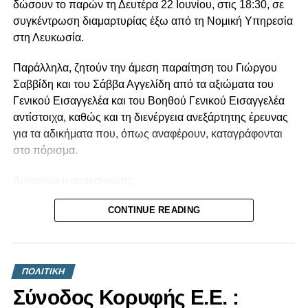
δώσουν το παρών τη Δευτέρα 22 Ιουνίου, στις 18:30, σε
συγκέντρωση διαμαρτυρίας έξω από τη Νομική Υπηρεσία
στη Λευκωσία.
Παράλληλα, ζητούν την άμεση παραίτηση του Γιώργου
Σαββίδη και του Σάββα Αγγελίδη από τα αξιώματα του
Γενικού Εισαγγελέα και του Βοηθού Γενικού Εισαγγελέα
αντίστοιχα, καθώς και τη διενέργεια ανεξάρτητης έρευνας
για τα αδικήματα που, όπως αναφέρουν, καταγράφονται
στο πόρισμα.
Αυτούσια η ανακοίνωση:
Το Πόρισμα της Αρχής Κατά της Διαφθοράς για το βιβλίο
CONTINUE READING
«Κράτος-Μαφία» επιβεβαίωσε όσα για χρόνια η κοινωνία
βιώνει από το σύστημα εξουσίας Αναστασιάδη. Την
τεράστια διαπλοκή και τα σκάνδαλα της διακυβέρνησης
ΠΟΛΙΤΙΚΗ
Αναστασιάδη-ΔΗΣΥ αλλά και τις πρακτικές συγκάλυψης
Σύνοδος Κορυφής Ε.Ε. :
της διαφθοράς. Τα αδικήματα για τα οποία ελέγχεται ο