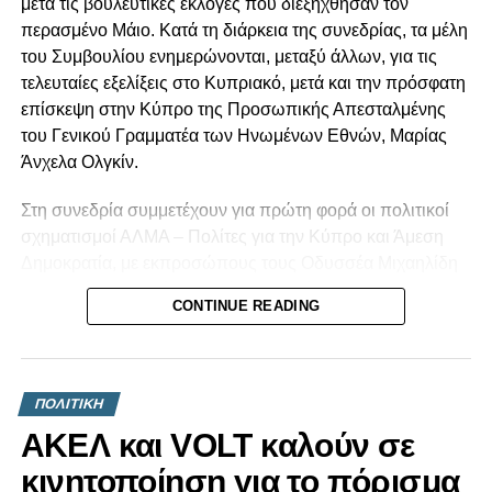
μετά τις βουλευτικές εκλογές που διεξήχθησαν τον
περασμένο Μάιο. Κατά τη διάρκεια της συνεδρίας, τα μέλη
του Συμβουλίου ενημερώνονται, μεταξύ άλλων, για τις
τελευταίες εξελίξεις στο Κυπριακό, μετά και την πρόσφατη
επίσκεψη στην Κύπρο της Προσωπικής Απεσταλμένης
του Γενικού Γραμματέα των Ηνωμένων Εθνών, Μαρίας
Άνχελα Ολγκίν.
Στη συνεδρία συμμετέχουν για πρώτη φορά οι πολιτικοί
σχηματισμοί ΑΛΜΑ – Πολίτες για την Κύπρο και Άμεση
Δημοκρατία, με εκπροσώπους τους Οδυσσέα Μιχαηλίδη
και Φειδία Παναγιώτου αντίστοιχα. Σύμφωνα με
CONTINUE READING
πληροφορίες του ΚΥΠΕ, ο τέως Πρόεδρος της
Δημοκρατίας, Νίκος Αναστασιάδης, ενημέρωσε ότι δεν θα
παραστεί στη συνεδρία.
ΠΟΛΙΤΙΚΗ
Πιο συγκεκριμένα, στο Εθνικό Συμβούλιο συμμετέχουν η
ΑΚΕΛ και VOLT καλούν σε
Πρόεδρος του ΔΗΣΥ, Αννίτα Δημητρίου, ο Γενικός
Γραμματέας του ΑΚΕΛ, Στέφανος Στεφάνου, ο Πρόεδρος
κινητοποίηση για το πόρισμα