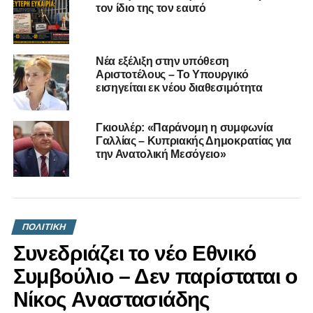
οικονομία της υπαίθρου και την προστασία των εθνικών
τον ίδιο της τον εαυτό
προϊόντων.
Πηγή: ΚΥΠΕ
Νέα εξέλιξη στην υπόθεση
Αριστοτέλους – Το Υπουργικό
εισηγείται εκ νέου διαθεσιμότητα
RELATED TOPICS:
ΑΓΡΟΤΙΚΉ ΟΙΚΟΝΟΜΊΑ
ΑΙΓΟΠΡΟΒΑΤΟΤΡΟΦΊΑ
ΓΕΩΡΓΊΑ
ΕΝΙΣΧΎΣΕΙΣ
ΚΤΗΝΟΤΡΟΦΊΑ
ΚΎΠΡΟΣ
ΠΡΩΤΟΓΕΝΉΣ ΠΑΡΑΓΩΓΉ
ΥΠΟΥΡΓΙΚΌ ΣΥΜΒΟΎΛΙΟ
ΧΑΛΛΟΎΜΙ ΠΟΠ
Γκιουλέρ: «Παράνομη η συμφωνία
Γαλλίας – Κυπριακής Δημοκρατίας για
UP NEXT
την Ανατολική Μεσόγειο»
Φωτοβολταϊκά πάρκα: καταγγελία για άναρχη
ανάπτυξη και θεσμική απραξία
DON'T MISS
Κύπρος και Τσάγκος: Ο δρόμος της σταδιακής
ΠΟΛΙΤΙΚΗ
αποαποικιοποίησης
Συνεδριάζει το νέο Εθνικό
Συμβούλιο – Δεν παρίσταται ο
Νίκος Αναστασιάδης