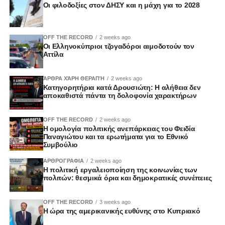
Οι φιλοδοξίες στον ΔΗΣΥ και η μάχη για το 2028
Ελλάδα, η Πολωνία και αρκετά κράτη που επωφελούνται
από την πολιτική συνοχής, τα οποία ζητούν να διατηρηθεί
η ισχυρή χρηματοδότηση τόσο για την Κοινή Αγροτική
OFF THE RECORD
2 weeks ago
Οι Ελληνοκύπριοι τζογαδόροι αιμοδοτούν τον
Πολιτική όσο και για τα ταμεία συνοχής. Υποστηρίζουν ότι
Αττίλα
οι παραδοσιακές πολιτικές της Ευρωπαϊκής Ένωσης δεν
μπορούν να υποβαθμιστούν προς όφελος νέων
ΆΡΘΡΑ ΧΆΡΗ ΘΕΡΑΠΉ
2 weeks ago
προτεραιοτήτων και ότι η σύγκλιση των λιγότερο
Κατηγορητήρια κατά Δρουσιώτη: Η αλήθεια δεν
ανεπτυγμένων περιοχών εξακολουθεί να αποτελεί
αποκαθιστά πάντα τη δολοφονία χαρακτήρων
στρατηγική επιδίωξη της Ένωσης.
OFF THE RECORD
2 weeks ago
Η ομολογία πολιτικής ανεπάρκειας του Φειδία
Παρά τις διαφορετικές προσεγγίσεις, κοινός
Παναγιώτου και τα ερωτήματα για το Εθνικό
παρονομαστής αποτελεί το γεγονός ότι καμία από τις δύο
Συμβούλιο
πλευρές δεν εμφανίζεται ικανοποιημένη από την
ΑΡΘΡΟΓΡΑΦΙΑ
2 weeks ago
υφιστάμενη διαπραγματευτική πρόταση.
Η πολιτική εργαλειοποίηση της κοινωνίας των
πολιτών: θεσμικά όρια και δημοκρατικές συνέπειες
Οι χώρες του βορρά θεωρούν ότι οι προβλεπόμενες
περικοπές δεν είναι αρκετά εκτεταμένες και ότι
OFF THE RECORD
3 weeks ago
Η ώρα της αμερικανικής ευθύνης στο Κυπριακό
εξακολουθούν να δεσμεύονται υπερβολικοί πόροι στις
παραδοσιακές πολιτικές, σε βάρος της