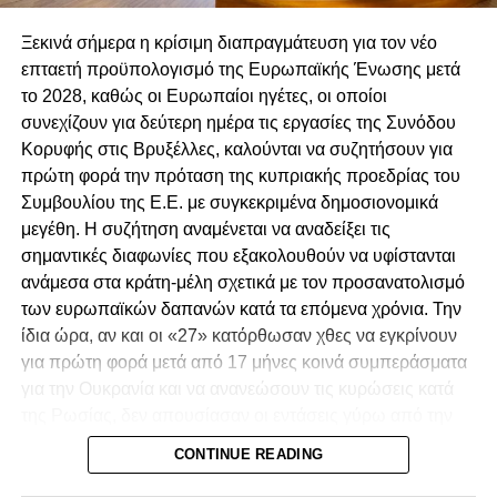
Άμεση παραίτηση του Γ. Σαββίδη και του Σ.
Αγγελίδη από τις θέσεις του Γενικού Εισαγγελέα
Ξεκινά σήμερα η κρίσιμη διαπραγμάτευση για τον νέο
και Βοηθού Γενικού Εισαγγελέα.
επταετή προϋπολογισμό της Ευρωπαϊκής Ένωσης μετά
Ανεξάρτητη διερεύνηση για τα αδικήματα που
το 2028, καθώς οι Ευρωπαίοι ηγέτες, οι οποίοι
καταγράφονται στο Πόρισμα.
συνεχίζουν για δεύτερη ημέρα τις εργασίες της Συνόδου
Κορυφής στις Βρυξέλλες, καλούνται να συζητήσουν για
Προσαγωγή των υπόπτων στη Δικαιοσύνη,
πρώτη φορά την πρόταση της κυπριακής προεδρίας του
λογοδοσία και τιμωρία των ενόχων.
Συμβουλίου της Ε.Ε. με συγκεκριμένα δημοσιονομικά
Αναστήλωση των θεσμών και του κράτους
μεγέθη. Η συζήτηση αναμένεται να αναδείξει τις
δικαίου στην χώρα μας.
σημαντικές διαφωνίες που εξακολουθούν να υφίστανται
ανάμεσα στα κράτη-μέλη σχετικά με τον προσανατολισμό
των ευρωπαϊκών δαπανών κατά τα επόμενα χρόνια. Την
ίδια ώρα, αν και οι «27» κατόρθωσαν χθες να εγκρίνουν
για πρώτη φορά μετά από 17 μήνες κοινά συμπεράσματα
για την Ουκρανία και να ανανεώσουν τις κυρώσεις κατά
της Ρωσίας, δεν απουσίασαν οι εντάσεις γύρω από την
πρωτοβουλία του προέδρου του Ευρωπαϊκού
CONTINUE READING
Συμβουλίου, Αντόνιο Κόστα, να διερευνήσει δίαυλο
επικοινωνίας με τη Μόσχα.