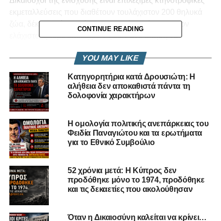
Δικαιούχοι της ενίσχυσης είναι επιλέξιμες κτηνοτροφικές
εκμεταλλεύσεις που διαθέτουν τουλάχιστον 200 θηλυκά
ζώα, δέκα μηνών και άνω (προβατίνες/αίγες), με τον
CONTINUE READING
ελάχιστο αριθμό επιλέξιμων ζώων ανά αίτηση να
καθορίζεται στα 50 ζώα για κάθε ξεχωριστή εκμετάλλευση
YOU MAY LIKE
καθώς και εκμεταλλεύσεις που κατέχουν «Πιστοποιητικό
Καταχώρησης Εγκατάστασης Τροφίμων Ζωικής
Κατηγορητήρια κατά Δρουσιώτη: Η
Προέλευσης» και η διακίνηση του γάλακτός τους
αλήθεια δεν αποκαθιστά πάντα τη
καταγράφεται στην ηλεκτρονική πλατφόρμα Διακίνησης
δολοφονία χαρακτήρων
Νωπού Γάλακτος του Τμήματος Γεωργίας.
Η ομολογία πολιτικής ανεπάρκειας του
Όπως αναφέρεται, η απόφαση στοχεύει στη στήριξη των
Φειδία Παναγιώτου και τα ερωτήματα
παραγωγών που συμβάλλουν στην παραγωγή
για το Εθνικό Συμβούλιο
χαλλουμιού προστατευόμενης ονομασίας προέλευσης
(ΠΟΠ) και τη βελτίωση της ανταγωνιστικότητας του τομέα.
52 χρόνια μετά: Η Κύπρος δεν
Επίσης, εντάσσεται στο ευρύτερο πλαίσιο πολιτικών για
προδόθηκε μόνο το 1974, προδόθηκε
τη στήριξη της πρωτογενούς παραγωγής, την ενίσχυση
και τις δεκαετίες που ακολούθησαν
της κτηνοτροφίας και τη διασφάλιση της βιώσιμης
ανάπτυξης ενός τομέα, που συνδέεται άμεσα με την
Όταν η Δικαιοσύνη καλείται να κρίνει…