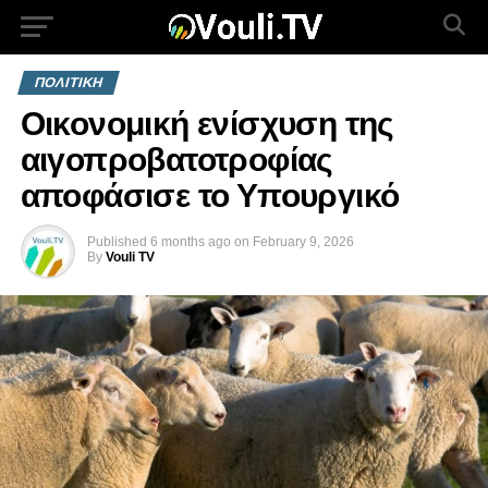
ΠΟΛΙΤΙΚΗ
Οικονομική ενίσχυση της
αιγοπροβατοτροφίας
αποφάσισε το Υπουργικό
Published
6 months ago
on
February 9, 2026
By
Vouli TV