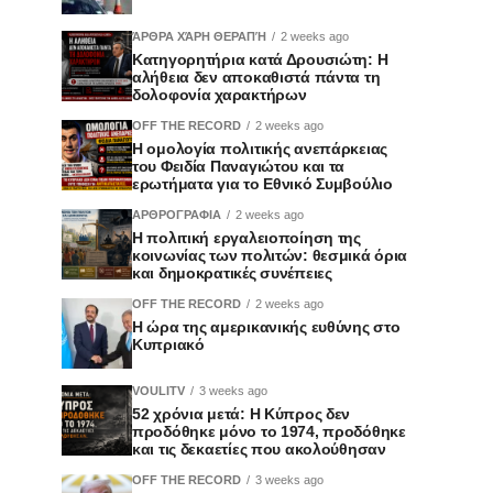
ΆΡΘΡΑ ΧΆΡΗ ΘΕΡΑΠΉ
2 weeks ago
Κατηγορητήρια κατά Δρουσιώτη: Η
αλήθεια δεν αποκαθιστά πάντα τη
δολοφονία χαρακτήρων
OFF THE RECORD
2 weeks ago
Η ομολογία πολιτικής ανεπάρκειας
του Φειδία Παναγιώτου και τα
ερωτήματα για το Εθνικό Συμβούλιο
ΑΡΘΡΟΓΡΑΦΙΑ
2 weeks ago
Η πολιτική εργαλειοποίηση της
κοινωνίας των πολιτών: θεσμικά όρια
και δημοκρατικές συνέπειες
OFF THE RECORD
2 weeks ago
Η ώρα της αμερικανικής ευθύνης στο
Κυπριακό
VOULITV
3 weeks ago
52 χρόνια μετά: Η Κύπρος δεν
προδόθηκε μόνο το 1974, προδόθηκε
και τις δεκαετίες που ακολούθησαν
OFF THE RECORD
3 weeks ago