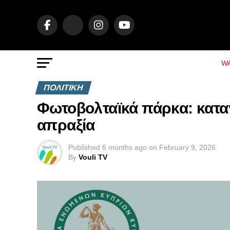
WA
ΠΟΛΙΤΙΚΗ
Φωτοβολταϊκά πάρκα: καταγ
απραξία
Published
6 months ago
on
February 9, 2026
By
Vouli TV