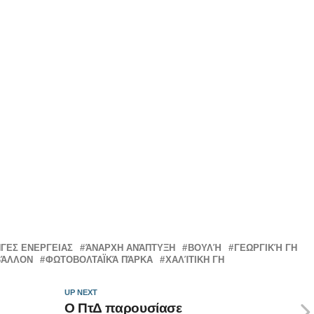
ΓΕΣ ΕΝΕΡΓΕΙΑΣ
ΆΝΑΡΧΗ ΑΝΆΠΤΥΞΗ
ΒΟΥΛΉ
ΓΕΩΡΓΙΚΉ ΓΗ
ΒΆΛΛΟΝ
ΦΩΤΟΒΟΛΤΑΪΚΆ ΠΆΡΚΑ
ΧΑΛΊΤΙΚΗ ΓΗ
UP NEXT
Ο ΠτΔ παρουσίασε