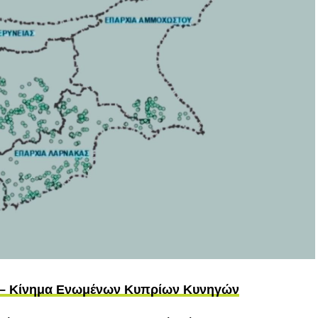
ς – Κίνημα Ενωμένων Κυπρίων Κυνηγών