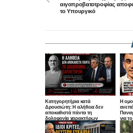
αιγοπροβατοτροφίας αποφ
το Υπουργικό
Κατηγορητήρια κατά
Η ομο
Δρουσιώτη: Η αλήθεια δεν
ανεπά
αποκαθιστά πάντα τη
Παναγ
δολοφονία χαρακτήρων
για τ