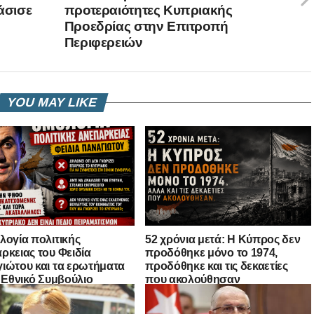
άσισε
προτεραιότητες Κυπριακής
Προεδρίας στην Επιτροπή
Περιφερειών
YOU MAY LIKE
λογία πολιτικής
52 χρόνια μετά: Η Κύπρος δεν
ρκειας του Φειδία
προδόθηκε μόνο το 1974,
ιώτου και τα ερωτήματα
προδόθηκε και τις δεκαετίες
ο Εθνικό Συμβούλιο
που ακολούθησαν