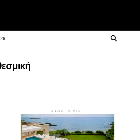
026
θεσμική
ADVERTISEMENT