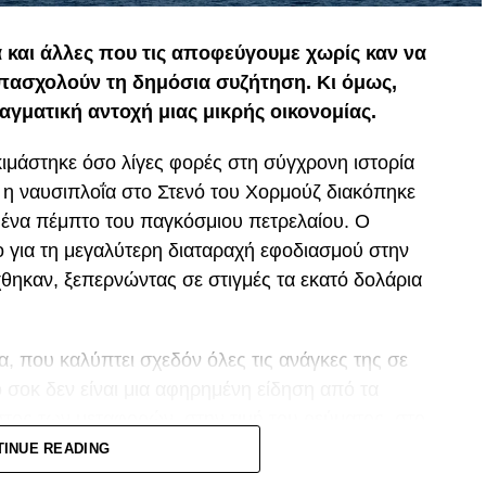
α και άλλες που τις αποφεύγουμε χωρίς καν να
απασχολούν τη δημόσια συζήτηση. Κι όμως,
αγματική αντοχή μιας μικρής οικονομίας.
ιμάστηκε όσο λίγες φορές στη σύγχρονη ιστορία
, η ναυσιπλοΐα στο Στενό του Χορμούζ διακόπηκε
ο ένα πέμπτο του παγκόσμιου πετρελαίου. Ο
 για τη μεγαλύτερη διαταραχή εφοδιασμού στην
άχθηκαν, ξεπερνώντας σε στιγμές τα εκατό δολάρια
, που καλύπτει σχεδόν όλες τις ανάγκες της σε
 σοκ δεν είναι μια αφηρημένη είδηση από τα
στος των μεταφορών, στην τιμή του ρεύματος, στο
ικρές οικονομίες που εξαρτώνται πλήρως από
TINUE READING
ώτες και πιο σκληρά.