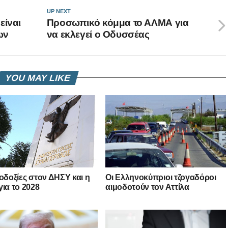
UP NEXT
είναι
Προσωπικό κόμμα το ΑΛΜΑ για
ων
να εκλεγεί ο Οδυσσέας
YOU MAY LIKE
λοδοξίες στον ΔΗΣΥ και η
Οι Ελληνοκύπριοι τζογαδόροι
για το 2028
αιμοδοτούν τον Αττίλα