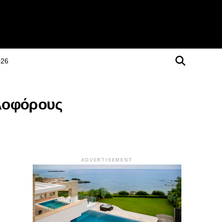
026
λοφόρους
ADVERTISEMENT