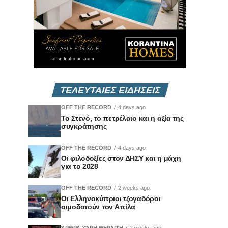
ΤΕΛΕΥΤΑΙΕΣ ΕΙΔΗΣΕΙΣ
OFF THE RECORD
4 days ago
Το Στενό, το πετρέλαιο και η αξία της
συγκράτησης
OFF THE RECORD
4 days ago
Οι φιλοδοξίες στον ΔΗΣΥ και η μάχη
για το 2028
OFF THE RECORD
2 weeks ago
Οι Ελληνοκύπριοι τζογαδόροι
αιμοδοτούν τον Αττίλα
ΆΡΘΡΑ ΧΆΡΗ ΘΕΡΑΠΉ
2 weeks ago