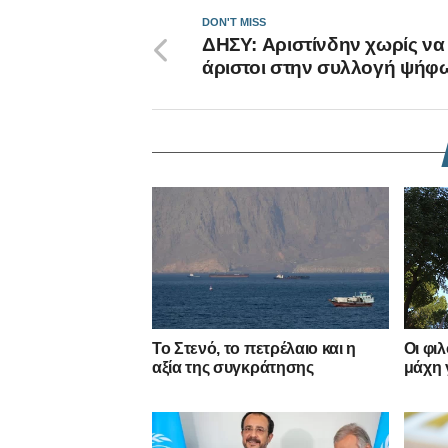
DON'T MISS
ΔΗΣΥ: Aριστίνδην χωρίς να 
άριστοι στην συλλογή ψήφ
Το Στενό, το πετρέλαιο και η
Οι φι
αξία της συγκράτησης
μάχη 