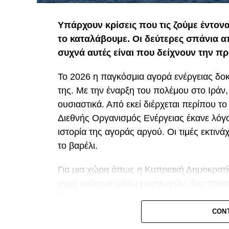
Υπάρχουν κρίσεις που τις ζούμε έντον
το καταλάβουμε. Οι δεύτερες σπάνια 
συχνά αυτές είναι που δείχνουν την πρ
Το 2026 η παγκόσμια αγορά ενέργειας δοκ
της. Με την έναρξη του πολέμου στο Ιράν
ουσιαστικά. Από εκεί διέρχεται περίπου τ
Διεθνής Οργανισμός Ενέργειας έκανε λόγο
ιστορία της αγοράς αργού. Οι τιμές εκτιν
το βαρέλι.
Για μια χώρα όπως η Κυπριακή Δημοκρατία
υγρά καύσιμα μέσω εισαγωγών, ένα τέτοιο
διεθνή. Το νιώθουμε. Το βλέπουμε στο κό
καθημερινό καλάθι του νοικοκυριού. Οι μ
CON
εισαγωγές είναι εκείνες που εκτίθενται πρ