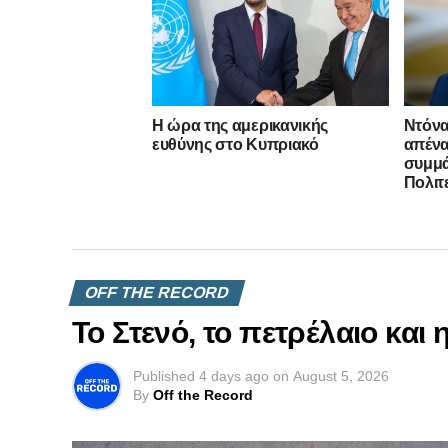
Η ώρα της αμερικανικής
Ντόνα
ευθύνης στο Κυπριακό
απένα
συμμ
Πολιτ
OFF THE RECORD
Το Στενό, το πετρέλαιο και
Published
4 days ago
on
August 5, 2026
By
Off the Record