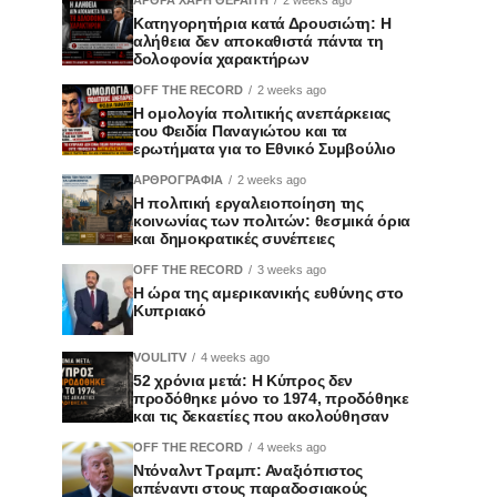
Κατηγορητήρια κατά Δρουσιώτη: Η
αλήθεια δεν αποκαθιστά πάντα τη
δολοφονία χαρακτήρων
OFF THE RECORD
2 weeks ago
Η ομολογία πολιτικής ανεπάρκειας
του Φειδία Παναγιώτου και τα
ερωτήματα για το Εθνικό Συμβούλιο
ΑΡΘΡΟΓΡΑΦΙΑ
2 weeks ago
Η πολιτική εργαλειοποίηση της
κοινωνίας των πολιτών: θεσμικά όρια
και δημοκρατικές συνέπειες
OFF THE RECORD
3 weeks ago
Η ώρα της αμερικανικής ευθύνης στο
Κυπριακό
VOULITV
4 weeks ago
52 χρόνια μετά: Η Κύπρος δεν
προδόθηκε μόνο το 1974, προδόθηκε
και τις δεκαετίες που ακολούθησαν
OFF THE RECORD
4 weeks ago
Ντόναλντ Τραμπ: Αναξιόπιστος
απέναντι στους παραδοσιακούς