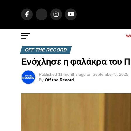
WA
OFF THE RECORD
Ενόχλησε η φαλάκρα του 
Published
11 months ago
on
September 8, 2025
By
Off the Record