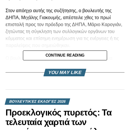
Στον απόηχο αυτής της συζήτησης, ο βουλευτής της
ΔΗΠΑ, Μιχάλης Γιακουμής, απέστειλε χθες το πρωί
επιστολή προς τον πρόεδρο της ΔΗΠΑ, Μάριο Καρογιάν,
ζητώντας τη σύγκληση των συλλογικών οργάνων του
κόμματος και επίσημη ενημέρωση για τις ενέργειες ή τις
παραλείψεις που σημειώθηκαν.
CONTINUE READING
Ο βουλευτής θέτει, μέσα από την επιστολή του, θέμα
σχετικά με τη διαδικασία λήψης αποφάσεων όσον αφορά
τη στρατηγική του κόμματος ενόψει των εκλογών ή
YOU MAY LIKE
πιθανών συνεργασιών. «Με αφορμή τα χθεσινά και
σημερινά δημοσιεύματα στον “Φιλελεύθερο”, τόσο με τις
δηλώσεις του Προέδρου του ΔΗΚΟ, κ. Νικόλα
Παπαδόπουλου, όσο και με τις δικές σας απαντήσεις,
ΒΟΥΛΕΥΤΙΚΈΣ ΕΚΛΟΓΈΣ 2026
προέκυψαν σοβαρά ερωτήματα», αναφέρεται στην
Προεκλογικός πυρετός: Τα
επιστολή, που αποκαλύπτει σήμερα ο «Φ».
τελευταία χαρτιά των
«Ως βουλευτής της ΔΗΠΑ και μέλος των θεσμικών