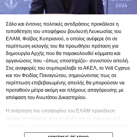
των τραπεζών και του videogate, επιχειρούν να
υποδείξουν στους πολίτες τι να ψηφίσουν, αντί να
RELATED TOPICS:
απολογούνται στην κοινωνία».
Σάλο και έντονες πολιτικές αντιδράσεις προκάλεσε η
UP NEXT
Ο πρόεδρος του ΔΗΚΟ ανοικτός σε επαφές με
τοποθέτηση του υποψήφιου βουλευτή Λευκωσίας του
Καταλήγοντας, ο κ. Κουκουμάς σημείωσε ότι το ΑΚΕΛ
πολιτικούς από άλλους χώρους
ΕΛΑΜ
,
Φοίβος Κυπριανού
, ο οποίος ανέφερε ότι σε
αποτελεί τον μοναδικό ισχυρό πόλο που μπορεί να σταθεί
περίπτωση εκλογής του θα προωθήσει πρόταση για
απέναντι στα μεγάλα συμφέροντα και να υπερασπιστεί την
DON'T MISS
Σειρά λαθών και χρονοτριβών στο έργο
δημιουργία Αρχής που θα παρακολουθεί κόμματα και
κοινωνία, τη δημοκρατία και την πρόοδο.
υγροποιημένου αερίου στο Βασιλικό
οργανώσεις που –όπως υποστηρίζει– συνιστούν απειλή.
Νικόλας: Δυναμικό μπάσιμο από
Στις αναφορές του συμπεριέλαβε το
ΑΚΕΛ
, το
Volt Cyprus
και τον
Φειδίας Παναγιώτου
, σημειώνοντας πως σε
ΔΗΚΟ
περίπτωση επιβεβαιωμένης απειλής θα μπορούσαν να
προταθούν μέτρα ακόμη και πλήρους απαγόρευσης με
Τα διαφημιστικά μηνύματα του ΔΗΚΟ στα μέσα
απόφαση του Ανωτάτου Δικαστηρίου.
κοινωνικής δικτύωσης στοχεύουν ξεκάθαρα στη
δημιουργία εικόνας κινητικότητας και ανατροπής ενόψει
Η ανάρτηση του υποψηφίου του ΕΛΑΜ προκάλεσε
της κάλπης.
άμεσες αντιδράσεις από το ΑΚΕΛ και το Volt, ενώ στη
συνέχεια η συγκεκριμένη δημοσίευση διαγράφηκε από τον
Την ίδια ώρα, ο πρόεδρος του κόμματος, Νικόλας
κ. Κυπριανού, χωρίς μέχρι στιγμής να έχουν διευκρινιστεί
Παπαδόπουλος, επανήλθε δυναμικά στο πολιτικό