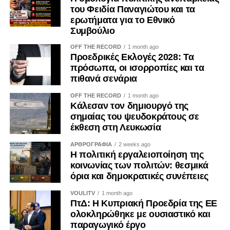
του Φειδία Παναγιώτου και τα
ερωτήματα για το Εθνικό
Στην αντεπίθεση το Volt
Συμβούλιο
Το
Volt Cyprus
πέρασε επίσης στην αντεπίθεση, κάνοντας
OFF THE RECORD
1 month ago
Προεδρικές Εκλογές 2028: Τα
λόγο για «υμνητές του Χίτλερ και της Χούντας» και
πρόσωπα, οι ισορροπίες και τα
υποστηρίζοντας ότι το ΕΛΑΜ εκφράζει τον φόβο, τον
πιθανά σενάρια
αυταρχισμό και τη φίμωση, ξεκαθαρίζοντας πως «δεν
απειλείται» και θα συνεχίσει να στέκεται «όρθιο στο φως».
OFF THE RECORD
1 month ago
Κάλεσαν τον δημιουργό της
σημαίας του ψευδοκράτους σε
Όπως αναφέρει το κόμμα, «σε ανάρτησή του ο υποψήφιος
έκθεση στη Λευκωσία
Λευκωσίας του ΕΛΑΜ, Φοίβος Κυπριανού, προτείνει τη
δημιουργία Ανεξάρτητης Αρχής για την παρακολούθηση
ΑΡΘΡΟΓΡΑΦΙΑ
2 weeks ago
συγκεκριμένων κομμάτων και οργανώσεων, ανάμεσά
Η πολιτική εργαλειοποίηση της
κοινωνίας των πολιτών: θεσμικά
τους και το Volt, με δυνατότητα ακόμη και απαγόρευσής
όρια και δημοκρατικές συνέπειες
τους».
VOULITV
1 month ago
Το Volt υποστηρίζει ότι «ήρθαν οι υμνητές του Χίτλερ και
ΠτΔ: Η Κυπριακή Προεδρία της ΕΕ
της Χούντας να μας πουν ότι θα προστατεύσουν τη
ολοκληρώθηκε με ουσιαστικό και
παραγωγικό έργο
δημοκρατία βγάζοντάς μας εκτός νόμου. Να μας απειλούν