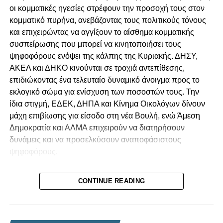
οι κομματικές ηγεσίες στρέφουν την προσοχή τους στον
οποιονδήποτε πρωτοβουλιών έχουν
κομματικό πυρήνα, ανεβάζοντας τους πολιτικούς τόνους
πραγματοποιηθεί.
και επιχειρώντας να αγγίξουν το αίσθημα κομματικής
συσπείρωσης που μπορεί να κινητοποιήσει τους
Να διευκρινιστεί επακριβώς αν υπήρξαν
ψηφοφόρους ενόψει της κάλπης της Κυριακής. ΔΗΣΥ,
προτάσεις, σε ποιο επίπεδο συζητήθηκαν και ποια
ΑΚΕΛ και ΔΗΚΟ κινούνται σε τροχιά αντεπίθεσης,
ήταν η θέση της ηγεσίας.
επιδιώκοντας ένα τελευταίο δυναμικό άνοιγμα προς το
εκλογικό σώμα για ενίσχυση των ποσοστών τους. Την
Να επαναβεβαιωθεί η θεσμική διαδικασία βάσει
ίδια στιγμή, ΕΔΕΚ, ΔΗΠΑ και Κίνημα Οικολόγων δίνουν
της οποίας λαμβάνονται αποφάσεις που αφορούν
μάχη επιβίωσης για είσοδο στη νέα Βουλή, ενώ Άμεση
τη στρατηγική του κόμματος ενόψει εκλογών ή
Δημοκρατία και ΑΛΜΑ επιχειρούν να διατηρήσουν
συνεργασιών.
δυνάμεις και να προσελκύσουν αναποφάσιστους
ψηφοφόρους.
Η ενότητα, η αξιοπιστία και η διαφάνεια αποτελούν
Αννίτα: Πάμε για νίκη απέναντι
αδιαπραγμάτευτες αρχές για τη ΔΗΠΑ. Για να
CONTINUE READING
διαφυλαχθούν, θεωρώ αναγκαία την άμεση και συλλογική
στον λαϊκισμό
ενημέρωση όλων των στελεχών, ώστε το κόμμα να
λειτουργεί συντεταγμένα και με πλήρη γνώση των
Μήνυμα εκλογικής νίκης απέναντι στον λαϊκισμό και την