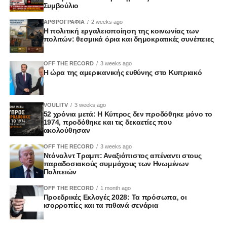
Συμβούλιο
Το αεροδρόμιο Σερεμέτιεβο, το μεγαλύτερο και πιο
κανένα όμως από αυτά δεν μπορεί προς το παρόν να
πολυσύχναστο της Μόσχας, ανέστειλε προσωρινά τις
χαρακτηριστεί πραγματικά ευρωπαϊκό. Οποιεσδήποτε
ΑΡΘΡΟΓΡΑΦΙΑ
2 weeks ago
πτήσεις του και προχώρησε στην απομάκρυνση των
Η πολιτική εργαλειοποίηση της κοινωνίας των
συγκλίσεις αναμένεται να εξεταστούν τους επόμενους
πολιτών: θεσμικά όρια και δημοκρατικές συνέπειες
πολιτών από τους χώρους του, σύμφωνα με σχετική
μήνες, ενώ η αβεβαιότητα παραμένει έντονη.
ανακοίνωση. Λίγο αργότερα, οι περιορισμοί ήρθησαν.
OFF THE RECORD
3 weeks ago
Μια νέα γαλλογερμανική κρίση;
Η ώρα της αμερικανικής ευθύνης στο Κυπριακό
Το διυλιστήριο στην Καπότνια είχε αποτελέσει ξανά στόχο
Μετά την αποτυχία του γαλλογερμανικού προγράμματος
ουκρανικής επίθεσης την περασμένη Τρίτη.
για το μαχητικό νέας γενιάς, ο διευθύνων σύμβουλος της
VOULITV
3 weeks ago
Η μεγαλύτερη επίθεση εδώ και δύο χρόνια
Rheinmetall, Armin Papperger, προειδοποίησε σε
52 χρόνια μετά: Η Κύπρος δεν προδόθηκε μόνο το
1974, προδόθηκε και τις δεκαετίες που
συνέντευξή του για το ενδεχόμενο να αποτύχει και ένα
ακολούθησαν
Όπως μετέδωσε το ρωσικό πρακτορείο ειδήσεων TASS,
δεύτερο μεγάλο κοινό εγχείρημα: Το MGCS, το σύστημα
πρόκειται για τη μεγαλύτερη επίθεση που έχει εξαπολύσει
OFF THE RECORD
3 weeks ago
μάχης εδάφους που βασίζεται σε ένα άρμα μάχης
Ντόναλντ Τραμπ: Αναξιόπιστος απέναντι στους
η Ουκρανία κατά της Μόσχας εδώ και τουλάχιστον δύο
επόμενης γενιάς. Και αυτό το πρόγραμμα ξεκίνησε το
παραδοσιακούς συμμάχους των Ηνωμένων
χρόνια.
Πολιτειών
2017 ως κοινή πρωτοβουλία Παρισιού και Βερολίνου,
ωστόσο σήμερα κινδυνεύει να παραμείνει στάσιμο λόγω
OFF THE RECORD
1 month ago
Η επίθεση σημειώθηκε την ώρα που ο Ρώσος πρόεδρος
Προεδρικές Εκλογές 2028: Τα πρόσωπα, οι
των περικοπών στις αμυντικές δαπάνες που αποφάσισε ο
Βλαντίμιρ Πούτιν φιλοξενεί από το βράδυ της Τετάρτης
ισορροπίες και τα πιθανά σενάρια
Εμανουέλ Μακρόν. Ενώ το FCAS προοριζόταν να
ηγέτες ασιατικών χωρών στο πλαίσιο της διήμερης
διαδεχθεί τα Eurofighter και Rafale, το MGCS είχε