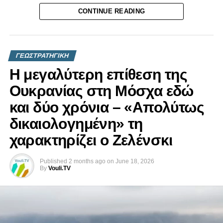
στρατιωτικής θητείας, εφόσον η Bundeswehr δεν
CONTINUE READING
καταφέρει να προσελκύσει επαρκή αριθμό εθελοντών.
Εφόσον συνεχιστεί αυτή η πορεία, η χώρα αναμένεται να
έχει ανακτήσει τον ρόλο μιας μεγάλης στρατιωτικής
δύναμης πριν από το τέλος της δεκαετίας.
ΓΕΩΣΤΡΑΤΗΓΙΚΗ
Η μεγαλύτερη επίθεση της
Αρκετές ευρωπαϊκές χώρες παρακολουθούν με ανησυχία
τη στρατιωτική ενίσχυση και τις αυξανόμενες αμυντικές
Ουκρανίας στη Μόσχα εδώ
δαπάνες της Γερμανίας. Το Βερολίνο, για παράδειγμα,
και δύο χρόνια – «Απολύτως
σχεδιάζει να κατευθύνει το μεγαλύτερο μέρος του
δικαιολογημένη» τη
αμυντικού προϋπολογισμού του σε γερμανικές αμυντικές
βιομηχανίες, αξιοποιώντας εξαίρεση των κανόνων
χαρακτηρίζει ο Ζελένσκι
ανταγωνισμού της Ευρωπαϊκής Ένωσης. Η εξαίρεση
αυτή επιτρέπει στα κράτη-μέλη να παρακάμπτουν
Published
2 months ago
on
June 18, 2026
διαδικασίες κοινοποίησης και έγκρισης κρατικών
By
Vouli.TV
ενισχύσεων για την εθνική αμυντική βιομηχανία, όταν οι
σχετικές δαπάνες θεωρούνται κρίσιμες για την εθνική
ασφάλεια.