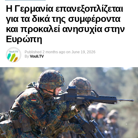
της σταθερότητας σε ολόκληρη την Κύπρο.
Η Γερμανία επανεξοπλίζεται
Αναφερόμενος στις στρατιωτικές συνεργασίες που
για τα δικά της συμφέροντα
αναπτύσσονται στην Ανατολική Μεσόγειο, ο Τούρκος
και προκαλεί ανησυχία στην
υπουργός Άμυνας σημείωσε ότι η Άγκυρα παρακολουθεί
στενά όλες τις εξελίξεις, προειδοποιώντας παράλληλα για
Ευρώπη
κινήσεις που, κατά την άποψή του, θα μπορούσαν να
αυξήσουν τις εντάσεις στην περιοχή.
Published
2 months ago
on
June 19, 2026
By
Vouli.TV
«Η συμφωνία που υπεγράφη μεταξύ της Γαλλίας, η οποία
δεν διαθέτει καθεστώς εγγυήτριας δύναμης, και της
Ελληνοκυπριακής Διοίκησης Νότιας Κύπρου αποτελεί μια
πρωτοβουλία χωρίς νομιμοποίηση, που διαταράσσει τις
ευαίσθητες ισορροπίες και είναι αντίθετη προς το διεθνές
δίκαιο», δήλωσε χαρακτηριστικά.
Ο Γκιουλέρ υποστήριξε ακόμη ότι οποιαδήποτε
πρωτοβουλία ή συμμαχία η οποία, σύμφωνα με την
τουρκική θέση, στρέφεται εναντίον των δικαιωμάτων και
των συμφερόντων της Τουρκίας και του ψευδοκράτους