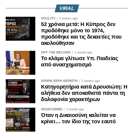
συνόδου Ρωσίας – ASEAN (Ένωση Κρατών
σχεδιαστεί ως διάδοχος των Leopard 2 και των γαλλικών
VIRAL
Νοτιοανατολικής Ασίας), η οποία διεξάγεται στο Καζάν,
Leclerc. Πλέον, όμως, το μέλλον και αυτού του
περίπου 700 χιλιόμετρα ανατολικά της Μόσχας.
προγράμματος παραμένει αβέβαιο. Μία από τις βασικές
VOULITV
3 weeks ago
52 χρόνια μετά: Η Κύπρος δεν
δεσμεύσεις του Friedrich Merz ήταν η αποκατάσταση των
Στη σύνοδο συμμετέχουν οι πρωθυπουργοί της
προδόθηκε μόνο το 1974,
γαλλογερμανικών σχέσεων, οι οποίες είχαν δοκιμαστεί
Ταϊλάνδης, του Βιετνάμ, της Καμπότζης, του Λάος, της
προδόθηκε και τις δεκαετίες που
έντονα τα προηγούμενα χρόνια και ιδιαίτερα επί της
ακολούθησαν
Μαλαισίας και της Σιγκαπούρης, καθώς και ο πρόεδρος
κυβέρνησης Scholz. Ωστόσο, στον αμυντικό τομέα, ο
των Φιλιππίνων, Φερντινάντ Μάρκος Τζούνιορ.
OFF THE RECORD
1 month ago
στόχος αυτός φαίνεται να απομακρύνεται.
Το κλάμα γλίτωσε Υπ. Παιδείας
Η Ρωσία συνεχίζει να εξαπολύει σχεδόν καθημερινά
από ανασχηματισμό
Κατά τα άλλα, η αμυντική συνεργασία της Ευρωπαϊκής
επιθέσεις κατά της Ουκρανίας, περισσότερα από τέσσερα
Ένωσης εξακολουθεί να προχωρά, τουλάχιστον στο
χρόνια μετά την έναρξη της σύγκρουσης, της φονικότερης
ΆΡΘΡΑ ΧΆΡΗ ΘΕΡΑΠΉ
2 weeks ago
επίπεδο των εξαγγελιών της προέδρου της Ευρωπαϊκής
που έχει γνωρίσει η Ευρώπη μετά τον Β΄ Παγκόσμιο
Κατηγορητήρια κατά Δρουσιώτη: Η
Επιτροπής, Ούρσουλα φον ντερ Λάιεν, και των
Πόλεμο, χωρίς μέχρι στιγμής να διαφαίνεται κάποια
αλήθεια δεν αποκαθιστά πάντα τη
υπόλοιπων ηγετών της ΕΕ.
δολοφονία χαρακτήρων
διπλωματική λύση.
ΠΗΓΗ: SL Press .gr
#EXAFORMIS
1 month ago
Παράλληλα, η Ουκρανία έχει εντείνει τις επιθέσεις της στο
Όταν η Δικαιοσύνη καλείται να
ρωσικό έδαφος, ακόμη και σε περιοχές που βρίσκονται σε
κρίνει… τον ίδιο της τον εαυτό
μεγάλη απόσταση από τα σύνορα, στοχεύοντας κυρίως