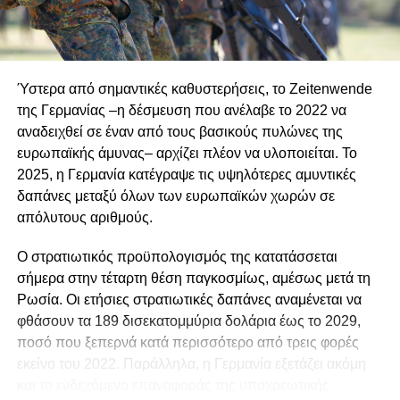
δεν είναι δυνατόν να επιτύχει, επικαλούμενος τη
στρατιωτική ισχύ και την αποτρεπτική ικανότητα της
χώρας του.
Ύστερα από σημαντικές καθυστερήσεις, το Zeitenwende
Παράλληλα, επανέλαβε τη θέση της Άγκυρας ότι η Τουρκία
της Γερμανίας –η δέσμευση που ανέλαβε το 2022 να
εξακολουθεί να διατηρεί τα δικαιώματα και τις
αναδειχθεί σε έναν από τους βασικούς πυλώνες της
υποχρεώσεις της ως εγγυήτρια δύναμη στην Κύπρο βάσει
ευρωπαϊκής άμυνας– αρχίζει πλέον να υλοποιείται. Το
του διεθνούς δικαίου, επισημαίνοντας ότι θα συνεχίσει να
2025, η Γερμανία κατέγραψε τις υψηλότερες αμυντικές
ενεργεί με στόχο την προστασία της ασφάλειας των
δαπάνες μεταξύ όλων των ευρωπαϊκών χωρών σε
Τουρκοκυπρίων.
απόλυτους αριθμούς.
«Η Τουρκία είναι υπέρ της ειρήνης, της σταθερότητας και
Ο στρατιωτικός προϋπολογισμός της κατατάσσεται
του εποικοδομητικού διαλόγου στην Ανατολική Μεσόγειο.
σήμερα στην τέταρτη θέση παγκοσμίως, αμέσως μετά τη
Ωστόσο, απέναντι σε εξελίξεις που θα απειλούσαν την
Ρωσία. Οι ετήσιες στρατιωτικές δαπάνες αναμένεται να
ασφάλεια της “ΤΔΒΚ”, η βούλησή μας να εκπληρώσουμε
φθάσουν τα 189 δισεκατομμύρια δολάρια έως το 2029,
τις ευθύνες μας ως εγγυήτρια δύναμη είναι πλήρης»,
ποσό που ξεπερνά κατά περισσότερο από τρεις φορές
δήλωσε.
εκείνο του 2022. Παράλληλα, η Γερμανία εξετάζει ακόμη
και το ενδεχόμενο επαναφοράς της υποχρεωτικής