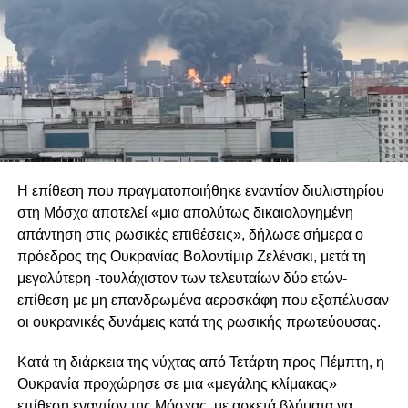
Μια τέτοια πολιτική εκτιμάται ότι θα υπονομεύσει τη
συνεργασία και θα καταστήσει δυσκολότερη την ανάδειξη
πραγματικά ευρωπαϊκών πρωταθλητών στον αμυντικό
τομέα. Παράλληλα, η Γερμανία επιμένει ότι οι προμήθειες
πρέπει να παραμείνουν στην αρμοδιότητα των εθνικών
κυβερνήσεων, απορρίπτοντας έναν ενισχυμένο
συντονιστικό ρόλο της Ευρωπαϊκής Επιτροπής. Ωστόσο,
αυτό που φαίνεται να χρειάζεται η ευρωπαϊκή αμυντική
βιομηχανία είναι μεγαλύτερος εξευρωπαϊσμός και η
Η επίθεση που πραγματοποιήθηκε εναντίον διυλιστηρίου
δημιουργία μιας ενιαίας αγοράς οπλικών συστημάτων,
στη Μόσχα αποτελεί «μια απολύτως δικαιολογημένη
στόχος που δεν εξυπηρετείται από τις επιλογές του
απάντηση στις ρωσικές επιθέσεις», δήλωσε σήμερα ο
Βερολίνου.
πρόεδρος της Ουκρανίας Βολοντίμιρ Ζελένσκι, μετά τη
μεγαλύτερη -τουλάχιστον των τελευταίων δύο ετών-
Δύο εξελίξεις φαίνεται να ενισχύουν τις υποψίες για τις
επίθεση με μη επανδρωμένα αεροσκάφη που εξαπέλυσαν
προθέσεις της Γερμανίας και να δικαιολογούν τις
οι ουκρανικές δυνάμεις κατά της ρωσικής πρωτεύουσας.
ανησυχίες άλλων ευρωπαϊκών κρατών. Συγκεκριμένα, το
γαλλογερμανικό μεγαλεπήβολο σχέδιο για την ανάπτυξη
Κατά τη διάρκεια της νύχτας από Τετάρτη προς Πέμπτη, η
ενός μαχητικού αεροσκάφους έκτης γενιάς, το οποίο είχαν
Ουκρανία προχώρησε σε μια «μεγάλης κλίμακας»
παρουσιάσει το 2017 ο Εμανουέλ Μακρόν και η Άνγκελα
επίθεση εναντίον της Μόσχας, με αρκετά βλήματα να