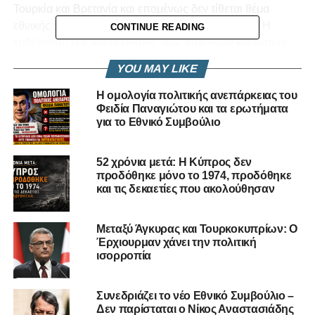
Τουρκία και Βρετανία και επομένως δεν τίθεται θέμα
εθνικής ασφάλειας αν κοινοποιηθούν και στο λαό. Η
CONTINUE READING
κυβέρνησή μας και οι ηγεσίες των πολιτικών κομμάτων,
που υποστηρίζουν την ΔΔΟ, έχουν υποχρέωση να
YOU MAY LIKE
σεβαστούν την λαϊκή ετυμηγορία και να απορρίψουν αυτή
τη λύση. Το Κυπριακό πρέπει να
επανατοποθετηθεί στην
Η ομολογία πολιτικής ανεπάρκειας του
Φειδία Παναγιώτου και τα ερωτήματα
ορθή βάση του ως θέμα εισβολής, κατοχής, εποικισμού
για το Εθνικό Συμβούλιο
και εθνοκάθαρσης. Αμεση προτεραιότητα τής Κυπριακής
Δημοκρατίας( ΚΔ) πρέπει να είναι η ενίσχυση τής
αμυντικής θωράκισης
και στρατηγικός στόχος της, η
52 χρόνια μετά: Η Κύπρος δεν
προδόθηκε μόνο το 1974, προδόθηκε
προστασία των ελευθέρων περιοχών και ο αγώνας με όλα
και τις δεκαετίες που ακολούθησαν
τα πολιτικά, διπλωματικά και νομικά μέσα για εφαρμογή
του διεθνούς δικαίου στην Κύπρο (απομάκρυνση των
τουρκικών κατοχικών δυνάμεων και εποίκων και
Μεταξύ Άγκυρας και Τουρκοκυπρίων: Ο
Έρχιουρμαν χάνει την πολιτική
επιστροφή των προσφύγων).
ισορροπία
Η Τουρκοβρετανικής προέλευσης ΔΔΟ (συγκαλυμμένη
μορφή συνομοσπονδίας δύο κρατών) την οποία
Συνεδριάζει το νέο Εθνικό Συμβούλιο –
Δεν παρίσταται ο Νίκος Αναστασιάδης
υποστηρίζει η κυβέρνησή μας, δεν διαφέρει πολύ από τη