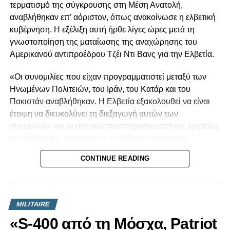
καθορίστηκε, μετά από εμμονή τής Τουρκίας, ότι η
τερματισμό της σύγκρουσης στη Μέση Ανατολή,
κυριαρχία θα προέρχεται εξίσου από τούς
αναβλήθηκαν επ’ αόριστον, όπως ανακοίνωσε η ελβετική
Ελληνοκύπριους(ΕΚ) και Τουρκοκύπριους(ΤΚ).Ήταν
κυβέρνηση. Η εξέλιξη αυτή ήρθε λίγες ώρες μετά τη
προμήνυμα τής σημερινής απαίτησης των ΤΚ για
γνωστοποίηση της ματαίωσης της αναχώρησης του
” κυρίαρχη ισότητα “).
Αμερικανού αντιπροέδρου Τζέι Ντι Βανς για την Ελβετία.
Συμφωνημένο πλαίσιο λύσης. Στήν πραγματικότητα δεν
«Οι συνομιλίες που είχαν προγραμματιστεί μεταξύ των
υφίσταται, αφού τον συμφωνημένο όρο constituent states
Ηνωμένων Πολιτειών, του Ιράν, του Κατάρ και του
οι Τούρκοι τον μεταφράζουν ώς “ ιδρυτικά κράτη” και
Πακιστάν αναβλήθηκαν. Η Ελβετία εξακολουθεί να είναι
οι
Ελληνες
ώς “ συνιστώσες πολιτείες” ή “
έτοιμη να διευκολύνει τη διεξαγωγή αυτών των
ομοσπονδιακές μονάδες”. Ηταν προμήνυμα τής
συνομιλιών και οι σχετικές προπαρασκευαστικές εργασίες
σημερινής απαίτησης των ΤΚ για λύση δύο ιδρυτικών
συνεχίζονται», ανακοίνωσε το ελβετικό υπουργείο
κρατών στην Κύπρο.
Εξωτερικών, χωρίς ωστόσο να δώσει διευκρινίσεις
CONTINUE READING
σχετικά με το πότε ενδέχεται να πραγματοποιηθούν.
Ψηφίσματα ΣΑ/ΟΗΕ για το κυπριακό. Δέν πρέπει να μας
δεσμεύει το ψήφισμα 649/1990 τού ΣΑ/ΟΗΕ, το οποίο
Λίβανος: Δεκαοκτώ νεκροί σε ισραηλινά πλήγματα
περιλαμβάνει την ΔΔΟ ώς λύση τού κυπριακού επειδή
MILITAIRE
(1)το ΣΑ/ΟΗΕ δεν είναι αρμόδιο να καθορίζει το πολίτευμα
Τουλάχιστον 18 άνθρωποι έχασαν τη ζωή τους και άλλοι
ενός κράτους (2)η
ΔΔΟ, που περιλήφθηκε
στο
«S-400 από τη Μόσχα, Patriot
33 τραυματίστηκαν από ισραηλινές επιθέσεις που