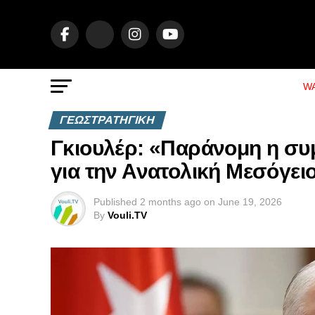
WA
ΓΕΩΣΤΡΑΤΗΓΙΚΗ
Γκιουλέρ: «Παράνομη η συ
για την Ανατολική Μεσόγει
Published
2 months ago
on
June 19, 2026
By
Vouli.TV