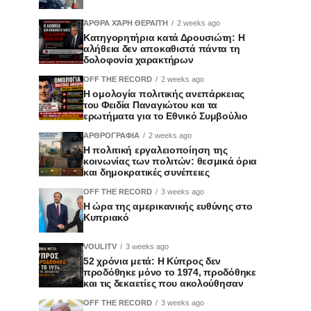
ΆΡΘΡΑ ΧΆΡΗ ΘΕΡΑΠΉ
2 weeks ago
Κατηγορητήρια κατά Δρουσιώτη: Η
αλήθεια δεν αποκαθιστά πάντα τη
δολοφονία χαρακτήρων
OFF THE RECORD
2 weeks ago
Η ομολογία πολιτικής ανεπάρκειας
του Φειδία Παναγιώτου και τα
ερωτήματα για το Εθνικό Συμβούλιο
ΑΡΘΡΟΓΡΑΦΙΑ
2 weeks ago
Η πολιτική εργαλειοποίηση της
κοινωνίας των πολιτών: θεσμικά όρια
και δημοκρατικές συνέπειες
OFF THE RECORD
3 weeks ago
Η ώρα της αμερικανικής ευθύνης στο
Κυπριακό
VOULITV
3 weeks ago
52 χρόνια μετά: Η Κύπρος δεν
προδόθηκε μόνο το 1974, προδόθηκε
και τις δεκαετίες που ακολούθησαν
OFF THE RECORD
3 weeks ago