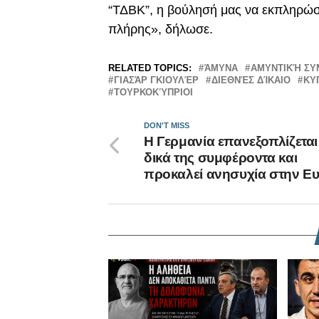
“ΤΔΒΚ”, η βούλησή μας να εκπληρώσο
πλήρης», δήλωσε.
RELATED TOPICS:
ΆΜΥΝΑ
ΑΜΥΝΤΙΚΉ ΣΥ
ΓΙΑΣΆΡ ΓΚΙΟΥΛΈΡ
ΔΙΕΘΝΈΣ ΔΊΚΑΙΟ
ΚΥ
ΤΟΥΡΚΟΚΎΠΡΙΟΙ
DON'T MISS
Η Γερμανία επανεξοπλίζεται 
δικά της συμφέροντα και
προκαλεί ανησυχία στην 