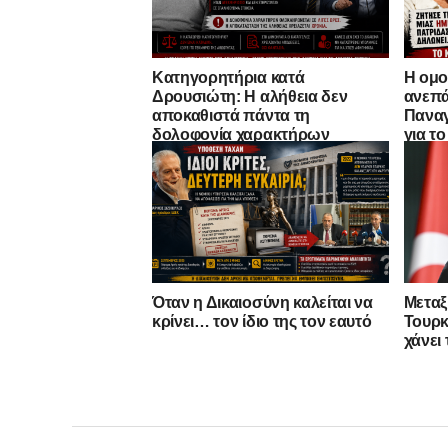
Κατηγορητήρια κατά
Η ομο
Δρουσιώτη: Η αλήθεια δεν
ανεπά
αποκαθιστά πάντα τη
Παναγ
δολοφονία χαρακτήρων
για τ
Όταν η Δικαιοσύνη καλείται να
Μεταξ
κρίνει… τον ίδιο της τον εαυτό
Τουρκ
χάνει