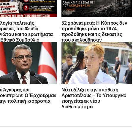
λογία πολιτικής
52 χρόνια μετά: Η Κύπρος δεν
ρκειας του Φειδία
προδόθηκε μόνο το 1974,
ιώτου και τα ερωτήματα
προδόθηκε και τις δεκαετίες
ο Εθνικό Συμβούλιο
που ακολούθησαν
ύ Άγκυρας και
Νέα εξέλιξη στην υπόθεση
οκυπρίων: Ο Έρχιουρμαν
Αριστοτέλους – Το Υπουργικό
 την πολιτική ισορροπία
εισηγείται εκ νέου
διαθεσιμότητα