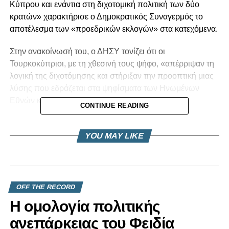
Κύπρου και ενάντια στη διχοτομική πολιτική των δύο
κρατών» χαρακτήρισε ο Δημοκρατικός Συναγερμός το
αποτέλεσμα των «προεδρικών εκλογών» στα κατεχόμενα.
Στην ανακοίνωσή του, ο ΔΗΣΥ τονίζει ότι οι
Τουρκοκύπριοι, με τη χθεσινή τους ψήφο, «απέρριψαν τη
λογική της διχοτόμησης και στήριξαν την προοπτική μιας
λύσης που εδράζεται στα ψηφίσματα των Ηνωμένων
Εθνών και στο συμφωνημένο πλαίσιο».
CONTINUE READING
Αναλυτικά:
YOU MAY LIKE
Η χθεσινή εκλογική διαδικασία στα κατεχόμενα έστειλε ένα
ηχηρό και σαφές μήνυμα. Οι Τουρκοκύπριοι, μέσω της
ψήφου τους, απέρριψαν την πολιτική της διχοτόμησης και
των δύο κρατών, εκφράζοντας τη στήριξή τους στην
OFF THE RECORD
επανένωση της Κύπρου, στη βάση των αποφάσεων του
Η ομολογία πολιτικής
ΟΗΕ και του συμφωνημένου πλαισίου.
ανεπάρκειας του Φειδία