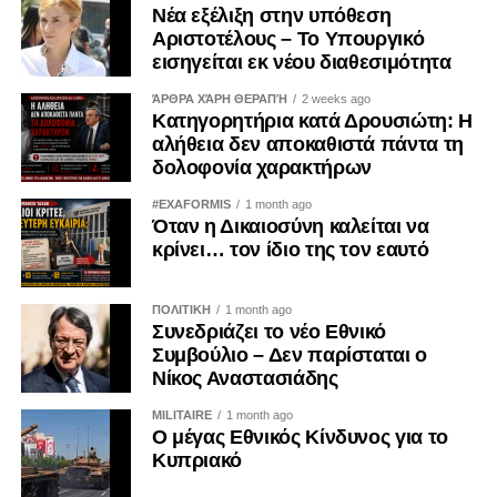
στη διαμόρφωση του επικοινωνιακού μηνύματος.
ανοιχτή.
Νέα εξέλιξη στην υπόθεση
Αριστοτέλους – Το Υπουργικό
Οι συγκρούσεις συμφερόντων δεν ισοδυναμούν κατ’
εισηγείται εκ νέου διαθεσιμότητα
ανάγκην με διαφθορά. Όταν, όμως, παραμένουν
ΆΡΘΡΑ ΧΆΡΗ ΘΕΡΑΠΉ
2 weeks ago
αδήλωτες, μπορούν να επηρεάσουν τις οργανωτικές
Κατηγορητήρια κατά Δρουσιώτη: Η
αποφάσεις και να οδηγήσουν σε μορφές «κατάληψης» της
αλήθεια δεν αποκαθιστά πάντα τη
διαδικασίας λήψης αποφάσεων από επιμέρους
δολοφονία χαρακτήρων
συμφέροντα. Ο ΟΟΣΑ έχει επισημάνει ότι η αδιαφανής
#EXAFORMIS
1 month ago
άσκηση επιρροής περιορίζει την ακεραιότητα των θεσμών
Όταν η Δικαιοσύνη καλείται να
και υπονομεύει την εμπιστοσύνη των πολιτών.
κρίνει… τον ίδιο της τον εαυτό
Η ψηφιακή επικοινωνία διευρύνει περαιτέρω το πεδίο της
ΠΟΛΙΤΙΚΗ
1 month ago
εργαλειοποίησης. Φωτογραφίες, βίντεο, επιλεκτικά
Συνεδριάζει το νέο Εθνικό
αποσπάσματα και χορηγούμενες αναρτήσεις μπορούν να
Συμβούλιο – Δεν παρίσταται ο
αναπαράγουν για μεγάλο χρονικό διάστημα μια
Νίκος Αναστασιάδης
περιορισμένη δράση, δημιουργώντας την εντύπωση
MILITAIRE
1 month ago
προσωπικής πρωτοβουλίας ή ευρείας κοινωνικής
Ο μέγας Εθνικός Κίνδυνος για το
αποδοχής. Ο Κανονισμός (ΕΕ) 2024/900 για τη διαφάνεια
Κυπριακό
και τη στόχευση της πολιτικής διαφήμισης, ο οποίος