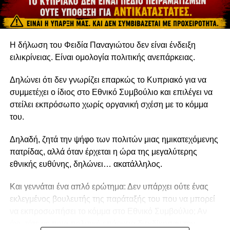
Ερχιουρμάν: Καμία απόφαση στην εξωτερική
πολιτική χωρίς τη συμμετοχή της Τουρκίας
Η δήλωση του Φειδία Παναγιώτου δεν είναι ένδειξη
ειλικρίνειας. Είναι ομολογία πολιτικής ανεπάρκειας.
Δηλώνει ότι δεν γνωρίζει επαρκώς το Κυπριακό για να
συμμετέχει ο ίδιος στο Εθνικό Συμβούλιο και επιλέγει να
στείλει εκπρόσωπο χωρίς οργανική σχέση με το κόμμα
του.
Δηλαδή, ζητά την ψήφο των πολιτών μιας ημικατεχόμενης
πατρίδας, αλλά όταν έρχεται η ώρα της μεγαλύτερης
εθνικής ευθύνης, δηλώνει… ακατάλληλος.
Και γεννάται ένα απλό ερώτημα: Δεν υπάρχει ούτε ένας
εκλεγμένος βουλευτής της παράταξής του που να μπορεί
να εκπροσωπήσει το κόμμα στο Εθνικό Συμβούλιο; Αν
όχι, τότε με ποια πολιτική επάρκεια διεκδίκησαν την