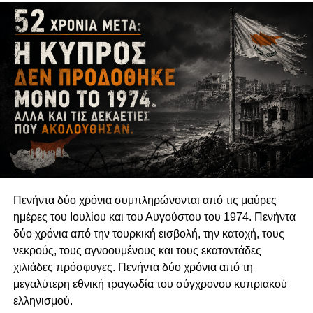
συγκροτούν έναν ενδιάμεσο χώρο μεταξύ κράτους,
αγοράς και πολιτικών κομμάτων. Στον χώρο αυτό
αναπτύσσονται μορφές κοινωνικής εκπροσώπησης,
δημόσιου ελέγχου και συλλογικής διεκδίκησης οι οποίες
δεν εξαντλούνται στους θεσμούς της αντιπροσωπευτικής
δημοκρατίας. Η δυνατότητα των οργανώσεων να
αναδεικνύουν παραμελημένα προβλήματα, να
υπερασπίζονται δικαιώματα και να συμβάλλουν στη
διαμόρφωση δημόσιων πολιτικών συνδέεται άμεσα με τη
διατήρηση της οργανωτικής και πνευματικής τους
αυτονομίας.
Πενήντα δύο χρόνια συμπληρώνονται από τις μαύρες
Η αυτονομία αυτή δεν συνεπάγεται πολιτική
ημέρες του Ιουλίου και του Αυγούστου του 1974. Πενήντα
ουδετερότητα. Μια οργάνωση μπορεί θεμιτά να
δύο χρόνια από την τουρκική εισβολή, την κατοχή, τους
υποστηρίζει περιβαλλοντικές πολιτικές, κοινωνικά
νεκρούς, τους αγνοουμένους και τους εκατοντάδες
δικαιώματα, θεσμικές μεταρρυθμίσεις ή συγκεκριμένες
χιλιάδες πρόσφυγες. Πενήντα δύο χρόνια από τη
νομοθετικές παρεμβάσεις. Μπορεί επίσης να ασκεί κριτική
μεγαλύτερη εθνική τραγωδία του σύγχρονου κυπριακού
στην κυβέρνηση, να συνεργάζεται με αιρετούς
ελληνισμού.
εκπροσώπους ή να συμμετέχει σε διαδικασίες δημόσιας