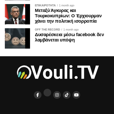
εφαρμόζεται κατά το μεγαλύτερο μέρος του από τις 10
ΕΠΙΚΑΙΡΟΤΗΤΑ
1 month ago
Οκτωβρίου 2025, ενισχύει τις υποχρεώσεις αναγνώρισης
Μεταξύ Άγκυρας και
του πολιτικού διαφημιστικού περιεχομένου και
Τουρκοκυπρίων: Ο Έρχιουρμαν
γνωστοποίησης του χρηματοδότη. Μολονότι κάθε
χάνει την πολιτική ισορροπία
ανάρτηση κοινωνικού φορέα δεν συνιστά πολιτική
OFF THE RECORD
1 month ago
διαφήμιση, η διαφάνεια καθίσταται επιβεβλημένη όταν
Δυσαρέσκεια μέσω facebook δεν
κοινωνικό περιεχόμενο χρηματοδοτείται ή
λαμβάνεται υπόψη
επαναχρησιμοποιείται με σκοπό την εκλογική ή πολιτική
επιρροή.
Δημοκρατικές συνέπειες και
θεσμικές εγγυήσεις
Η πολιτική εργαλειοποίηση διαβρώνει πρωτίστως την
κοινωνική εμπιστοσύνη. Όταν οι πολίτες θεωρούν ότι
πίσω από κάθε δημόσια πρωτοβουλία υποκρύπτεται
κομματική στρατηγική, η δυσπιστία επεκτείνεται και σε
αυθεντικά ανεξάρτητες οργανώσεις. Παράλληλα, η
υπερβολική ταύτιση ενός φορέα με συγκεκριμένο κόμμα