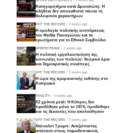
Κατηγορητήρια κατά Δρουσιώτη: Η
αλήθεια δεν αποκαθιστά πάντα τη
δολοφονία χαρακτήρων
OFF THE RECORD
2 weeks ago
Η ομολογία πολιτικής ανεπάρκειας
του Φειδία Παναγιώτου και τα
ερωτήματα για το Εθνικό Συμβούλιο
ΑΡΘΡΟΓΡΑΦΙΑ
2 weeks ago
Η πολιτική εργαλειοποίηση της
κοινωνίας των πολιτών: θεσμικά όρια
και δημοκρατικές συνέπειες
OFF THE RECORD
3 weeks ago
Η ώρα της αμερικανικής ευθύνης στο
Κυπριακό
VOULITV
3 weeks ago
52 χρόνια μετά: Η Κύπρος δεν
προδόθηκε μόνο το 1974, προδόθηκε
και τις δεκαετίες που ακολούθησαν
OFF THE RECORD
3 weeks ago
Ντόναλντ Τραμπ: Αναξιόπιστος
απέναντι στους παραδοσιακούς