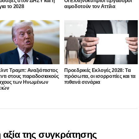
λοδοξίες στον ΔΗΣΥ και η
Οι Ελληνοκύπριοι τζογαδόροι
για το 2028
αιμοδοτούν τον Αττίλα
λντ Τραμπ: Αναξιόπιστος
Προεδρικές Εκλογές 2028: Τα
ντι στους παραδοσιακούς
πρόσωπα, οι ισορροπίες και τα
άχους των Ηνωμένων
πιθανά σενάρια
ειών
 η αξία της συγκράτησης