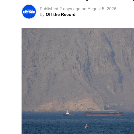
Published
2 days ago
on
August 5, 2026
By
Off the Record