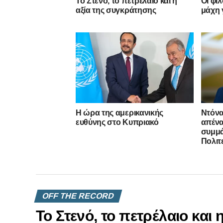
Το Στενό, το πετρέλαιο και η
Οι φι
αξία της συγκράτησης
μάχη 
Η ώρα της αμερικανικής
Ντόνα
ευθύνης στο Κυπριακό
απένα
συμμ
Πολιτ
OFF THE RECORD
Το Στενό, το πετρέλαιο και