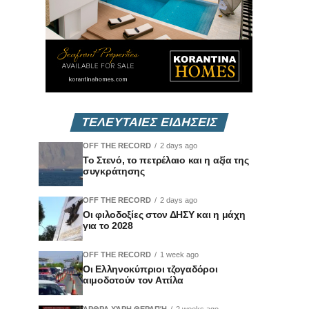
ΤΕΛΕΥΤΑΙΕΣ ΕΙΔΗΣΕΙΣ
OFF THE RECORD
2 days ago
Το Στενό, το πετρέλαιο και η αξία της
συγκράτησης
OFF THE RECORD
2 days ago
Οι φιλοδοξίες στον ΔΗΣΥ και η μάχη
για το 2028
OFF THE RECORD
1 week ago
Οι Ελληνοκύπριοι τζογαδόροι
αιμοδοτούν τον Αττίλα
ΆΡΘΡΑ ΧΆΡΗ ΘΕΡΑΠΉ
2 weeks ago