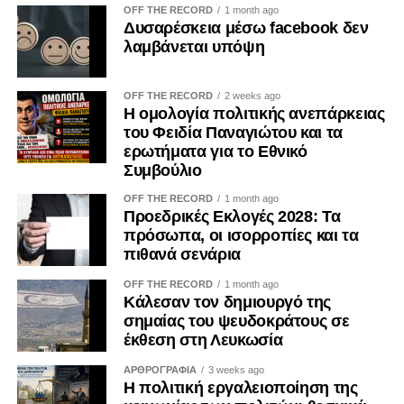
OFF THE RECORD
1 month ago
αδήλωτες, μπορούν να επηρεάσουν τις οργανωτικές
Δυσαρέσκεια μέσω facebook δεν
αποφάσεις και να οδηγήσουν σε μορφές «κατάληψης» της
λαμβάνεται υπόψη
διαδικασίας λήψης αποφάσεων από επιμέρους
συμφέροντα. Ο ΟΟΣΑ έχει επισημάνει ότι η αδιαφανής
OFF THE RECORD
2 weeks ago
άσκηση επιρροής περιορίζει την ακεραιότητα των θεσμών
Η ομολογία πολιτικής ανεπάρκειας
και υπονομεύει την εμπιστοσύνη των πολιτών.
του Φειδία Παναγιώτου και τα
ερωτήματα για το Εθνικό
Η ψηφιακή επικοινωνία διευρύνει περαιτέρω το πεδίο της
Συμβούλιο
εργαλειοποίησης. Φωτογραφίες, βίντεο, επιλεκτικά
OFF THE RECORD
1 month ago
αποσπάσματα και χορηγούμενες αναρτήσεις μπορούν να
Προεδρικές Εκλογές 2028: Τα
αναπαράγουν για μεγάλο χρονικό διάστημα μια
πρόσωπα, οι ισορροπίες και τα
περιορισμένη δράση, δημιουργώντας την εντύπωση
πιθανά σενάρια
προσωπικής πρωτοβουλίας ή ευρείας κοινωνικής
OFF THE RECORD
1 month ago
αποδοχής. Ο Κανονισμός (ΕΕ) 2024/900 για τη διαφάνεια
Κάλεσαν τον δημιουργό της
και τη στόχευση της πολιτικής διαφήμισης, ο οποίος
σημαίας του ψευδοκράτους σε
εφαρμόζεται κατά το μεγαλύτερο μέρος του από τις 10
έκθεση στη Λευκωσία
Οκτωβρίου 2025, ενισχύει τις υποχρεώσεις αναγνώρισης
ΑΡΘΡΟΓΡΑΦΙΑ
3 weeks ago
του πολιτικού διαφημιστικού περιεχομένου και
Η πολιτική εργαλειοποίηση της
γνωστοποίησης του χρηματοδότη. Μολονότι κάθε