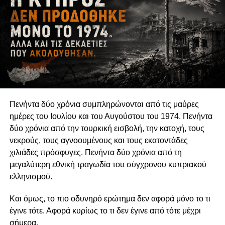
δημόσιου ελέγχου και συλλογικής διεκδίκησης οι οποίες
δεν εξαντλούνται στους θεσμούς της αντιπροσωπευτικής
δημοκρατίας. Η δυνατότητα των οργανώσεων να
αναδεικνύουν παραμελημένα προβλήματα, να
υπερασπίζονται δικαιώματα και να συμβάλλουν στη
διαμόρφωση δημόσιων πολιτικών συνδέεται άμεσα με τη
διατήρηση της οργανωτικής και πνευματικής τους
αυτονομίας.
Πενήντα δύο χρόνια συμπληρώνονται από τις μαύρες
Η αυτονομία αυτή δεν συνεπάγεται πολιτική
ημέρες του Ιουλίου και του Αυγούστου του 1974. Πενήντα
ουδετερότητα. Μια οργάνωση μπορεί θεμιτά να
δύο χρόνια από την τουρκική εισβολή, την κατοχή, τους
υποστηρίζει περιβαλλοντικές πολιτικές, κοινωνικά
νεκρούς, τους αγνοουμένους και τους εκατοντάδες
δικαιώματα, θεσμικές μεταρρυθμίσεις ή συγκεκριμένες
χιλιάδες πρόσφυγες. Πενήντα δύο χρόνια από τη
νομοθετικές παρεμβάσεις. Μπορεί επίσης να ασκεί κριτική
μεγαλύτερη εθνική τραγωδία του σύγχρονου κυπριακού
στην κυβέρνηση, να συνεργάζεται με αιρετούς
ελληνισμού.
εκπροσώπους ή να συμμετέχει σε διαδικασίες δημόσιας
διαβούλευσης. Η Ευρωπαϊκή Επιτροπή αντιμετωπίζει την
Και όμως, το πιο οδυνηρό ερώτημα δεν αφορά μόνο το τι
ανοικτή, συμπεριληπτική και αποτελεσματική συμμετοχή
έγινε τότε. Αφορά κυρίως το τι δεν έγινε από τότε μέχρι
της κοινωνίας των πολιτών ως συστατικό στοιχείο της
σήμερα.