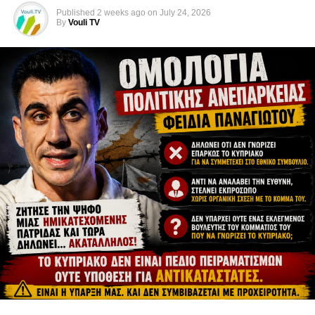
Published
2 weeks ago
on
July 24, 2026
By
Vouli TV