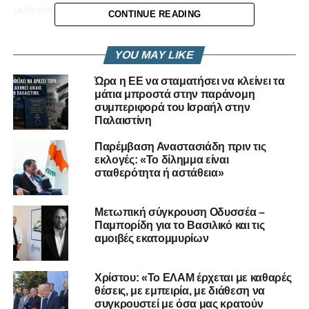
εκπροσωπεί την κ. Βαρωσιώτου.
CONTINUE READING
Η ίδια η Ντόρια Βαρωσιώτου επέλεξε να μην προβεί σε
YOU MAY LIKE
οποιοδήποτε σχόλιο αναφορικά με την απόφαση.
Ώρα η ΕΕ να σταματήσει να κλείνει τα
RELATED TOPICS:
μάτια μπροστά στην παράνομη
VOULI.TV
ΑΊΤΗΣΗ ΕΔΑΔ
ΑΝΘΡΏΠΙΝΑ ΔΙΚΑΙΏΜΑΤΑ
ΒΑΡΣΙΏΤΟΣ
συμπεριφορά του Ισραήλ στην
ΔΙΚΑΣΤΙΚΈΣ ΕΞΕΛΊΞΕΙΣ
ΕΔΑΔ
ΠΟΛΙΤΙΚΉ ΚΎΠΡΟΣ
Παλαιστίνη
UP NEXT
Παρέμβαση Αναστασιάδη πριν τις
Bloomberg: Διεθνής κυβερνοεπίθεση πλήττει
εκλογές: «Το δίλημμα είναι
δεκάδες χώρες – Στο κάδρο και η Κύπρος
σταθερότητα ή αστάθεια»
DON'T MISS
Αργίες à la carte: κόλλησε ο Κουλάς του ΔηΣυ
Μετωπική σύγκρουση Οδυσσέα –
όταν ρωτήθηκε για τον δήμαρχο Αγίας Νάπας
Παμπορίδη για το Βασιλικό και τις
αμοιβές εκατομμυρίων
Χρίστου: «Το ΕΛΑΜ έρχεται με καθαρές
θέσεις, με εμπειρία, με διάθεση να
συγκρουστεί με όσα μας κρατούν