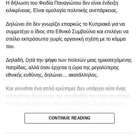
Η δήλωση του Φειδία Παναγιώτου δεν είναι ένδειξη
ειλικρίνειας. Είναι ομολογία πολιτικής ανεπάρκειας.
Δηλώνει ότι δεν γνωρίζει επαρκώς το Κυπριακό για να
συμμετέχει ο ίδιος στο Εθνικό Συμβούλιο και επιλέγει να
στείλει εκπρόσωπο χωρίς οργανική σχέση με το κόμμα
του.
Δηλαδή, ζητά την ψήφο των πολιτών μιας ημικατεχόμενης
πατρίδας, αλλά όταν έρχεται η ώρα της μεγαλύτερης
εθνικής ευθύνης, δηλώνει… ακατάλληλος.
Και γεννάται ένα απλό ερώτημα: Δεν υπάρχει ούτε ένας
εκλεγμένος βουλευτής της παράταξής του που να μπορεί
να εκπροσωπήσει το κόμμα στο Εθνικό Συμβούλιο; Αν
όχι, τότε με ποια πολιτική επάρκεια διεκδίκησαν την
εμπιστοσύνη των Κυπρίων;
CONTINUE READING
Η πολιτική δεν είναι βίντεο στο TikTok, ούτε παιχνίδι