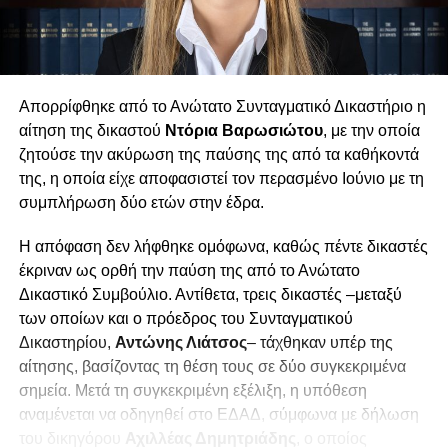
Απορρίφθηκε από το Ανώτατο Συνταγματικό Δικαστήριο η
αίτηση της δικαστού
Ντόρια Βαρωσιώτου
, με την οποία
ζητούσε την ακύρωση της παύσης της από τα καθήκοντά
της, η οποία είχε αποφασιστεί τον περασμένο Ιούνιο με τη
συμπλήρωση δύο ετών στην έδρα.
Η απόφαση δεν λήφθηκε ομόφωνα, καθώς πέντε δικαστές
έκριναν ως ορθή την παύση της από το Ανώτατο
Δικαστικό Συμβούλιο. Αντίθετα, τρεις δικαστές –μεταξύ
των οποίων και ο πρόεδρος του Συνταγματικού
Δικαστηρίου,
Αντώνης Λιάτσος
– τάχθηκαν υπέρ της
αίτησης, βασίζοντας τη θέση τους σε δύο συγκεκριμένα
σημεία. Μετά τη συγκεκριμένη εξέλιξη, η υπόθεση
αναμένεται να οδηγηθεί στο ΕΔΑΔ, σύμφωνα με δήλωση
του δικηγόρου
Αχιλλέας Δημητριάδης
, ο οποίος