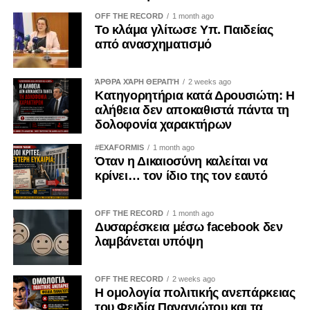
OFF THE RECORD
1 month ago
Το αγκάθι του Λιβάνου
Το κλάμα γλίτωσε Υπ. Παιδείας
από ανασχηματισμό
Η μεγαλύτερη ανησυχία για το Ισραήλ εστιάζεται στις
πρόνοιες της συμφωνίας που αφορούν τον Λίβανο. Το
ΆΡΘΡΑ ΧΆΡΗ ΘΕΡΑΠΉ
2 weeks ago
μνημόνιο αναφέρει ότι η κατάπαυση του πυρός καλύπτει
Κατηγορητήρια κατά Δρουσιώτη: Η
και τις συγκρούσεις ανάμεσα στο Ισραήλ και τη
αλήθεια δεν αποκαθιστά πάντα τη
Χεζμπολάχ, ενώ στο πλαίσιο μιας οριστικής διευθέτησης
δολοφονία χαρακτήρων
προβλέπεται η αποχώρηση των ισραηλινών δυνάμεων
#EXAFORMIS
1 month ago
από τον νότιο Λίβανο.
Όταν η Δικαιοσύνη καλείται να
κρίνει… τον ίδιο της τον εαυτό
Σύμβουλος του Νετανιάχου ξεκαθάρισε στο Axios ότι το
Ισραήλ δεν θεωρεί πως δεσμεύεται από το συγκεκριμένο
OFF THE RECORD
1 month ago
σκέλος της συμφωνίας και υποστηρίζει ότι δεν πρόκειται
Δυσαρέσκεια μέσω facebook δεν
να αποσύρει τις δυνάμεις του, εφόσον δεν προηγηθεί ο
λαμβάνεται υπόψη
αφοπλισμός της Χεζμπολάχ.
OFF THE RECORD
2 weeks ago
Ο ίδιος ο Τραμπ παραδέχθηκε δημόσια ότι υπάρχει
Η ομολογία πολιτικής ανεπάρκειας
διαφωνία μεταξύ Ουάσιγκτον και Τελ Αβίβ για το ζήτημα
του Φειδία Παναγιώτου και τα