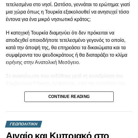
Μήνυμα ενότητας και αλληλεγγύης στέλνουν οι
τετελεσμένα στο νησί. Ωστόσο, γεννάται το ερώτημα: γιατί
ηγέτες Κύπρου, Ελλάδας, Γαλλίας
μια χώρα όπως η Τουρκία εξακολουθεί να ανησυχεί τόσο
DON'T MISS
έντονα για ένα μικρό νησιωτικό κράτος;
Ekloges2026 – Παιδεία, Προβληματισμοί και
Μέλλον | Παρασκευή 06/03 στις 7μμ
Η κατοχική Τουρκία διαμηνύει ότι δεν πρόκειται να
αποδεχθεί οποιοδήποτε τετελεσμένο γεγονός το οποίο,
κατά την άποψή της, θα επηρεάσει τα δικαιώματα και τα
συμφέροντα του ψευδοκράτους ή θα διαταράξει το κλίμα
ειρήνης στην Ανατολική Μεσόγειο.
Σε ανακοίνωση που εκδόθηκε μετά τη συνεδρίαση του
Συμβουλίου Εθνικής Ασφαλείας, υπό την προεδρία του
Τούρκου Προέδρου Ταγίπ Ερντογάν, αναφέρεται ότι: «Η
CONTINUE READING
Τουρκία, ως εγγυήτρια δύναμη, διαθέτει τόσο τη
δυνατότητα όσο και την αποφασιστικότητα να λάβει όλα τα
αναγκαία μέτρα, στο πλαίσιο του διεθνούς δικαίου, για τη
διασφάλιση της ασφάλειας, της ειρήνης και της ευημερίας
ΓΕΩΠΟΛΙΤΙΚΗ
των Τουρκοκυπρίων».
Αιγαίο και Κυπριακό στο