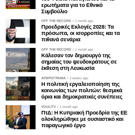
του Λιβάνου, ενώ άσκησε εκ νέου κριτική στις ισραηλινές
ερωτήματα για το Εθνικό
επιχειρήσεις, σημειώνοντας ότι δεν είναι αποδεκτό «να
Συμβούλιο
γκρεμίζεται μια πολυκατοικία κάθε φορά που αναζητείται
OFF THE RECORD
1 month ago
κάποιος».
Προεδρικές Εκλογές 2028: Τα
πρόσωπα, οι ισορροπίες και τα
Δύσκολες ημέρες για τον Ισραηλινό πρωθυπουργό
πιθανά σενάρια
OFF THE RECORD
1 month ago
Το Axios καταλήγει ότι ακόμη και Αμερικανοί πρόεδροι με
Κάλεσαν τον δημιουργό της
τους οποίους ο Νετανιάχου είχε συγκρουστεί στο
σημαίας του ψευδοκράτους σε
παρελθόν δεν είχαν εκφραστεί με τόσο ευθείς και
έκθεση στη Λευκωσία
δημόσιους χαρακτηρισμούς εναντίον του.
ΑΡΘΡΟΓΡΑΦΙΑ
2 weeks ago
Η πολιτική εργαλειοποίηση της
Για τον Ισραηλινό πρωθυπουργό, ο οποίος οδεύει προς
κοινωνίας των πολιτών: θεσμικά
εκλογές σε τέσσερις μήνες και είχε επενδύσει πολιτικά στη
όρια και δημοκρατικές συνέπειες
διατήρηση της πίεσης προς το Ιράν, η συμφωνία που
VOULITV
1 month ago
προώθησε ο Τραμπ αποτελεί ακόμη ένα σοβαρό πλήγμα
ΠτΔ: Η Κυπριακή Προεδρία της ΕΕ
από τον σύμμαχο που θεωρείται καθοριστικός για την
ολοκληρώθηκε με ουσιαστικό και
ασφάλεια και τη διεθνή επιρροή του Ισραήλ.
παραγωγικό έργο