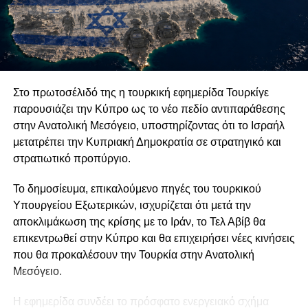
συνεργασία και θα καταστήσει δυσκολότερη την ανάδειξη
πραγματικά ευρωπαϊκών πρωταθλητών στον αμυντικό
τομέα. Παράλληλα, η Γερμανία επιμένει ότι οι προμήθειες
πρέπει να παραμείνουν στην αρμοδιότητα των εθνικών
κυβερνήσεων, απορρίπτοντας έναν ενισχυμένο
Στο πρωτοσέλιδό της η τουρκική εφημερίδα Τουρκίγε
συντονιστικό ρόλο της Ευρωπαϊκής Επιτροπής. Ωστόσο,
παρουσιάζει την Κύπρο ως το νέο πεδίο αντιπαράθεσης
αυτό που φαίνεται να χρειάζεται η ευρωπαϊκή αμυντική
στην Ανατολική Μεσόγειο, υποστηρίζοντας ότι το Ισραήλ
βιομηχανία είναι μεγαλύτερος εξευρωπαϊσμός και η
μετατρέπει την Κυπριακή Δημοκρατία σε στρατηγικό και
δημιουργία μιας ενιαίας αγοράς οπλικών συστημάτων,
στρατιωτικό προπύργιο.
στόχος που δεν εξυπηρετείται από τις επιλογές του
Βερολίνου.
Το δημοσίευμα, επικαλούμενο πηγές του τουρκικού
Υπουργείου Εξωτερικών, ισχυρίζεται ότι μετά την
Δύο εξελίξεις φαίνεται να ενισχύουν τις υποψίες για τις
αποκλιμάκωση της κρίσης με το Ιράν, το Τελ Αβίβ θα
προθέσεις της Γερμανίας και να δικαιολογούν τις
επικεντρωθεί στην Κύπρο και θα επιχειρήσει νέες κινήσεις
ανησυχίες άλλων ευρωπαϊκών κρατών. Συγκεκριμένα, το
που θα προκαλέσουν την Τουρκία στην Ανατολική
γαλλογερμανικό μεγαλεπήβολο σχέδιο για την ανάπτυξη
Μεσόγειο.
ενός μαχητικού αεροσκάφους έκτης γενιάς, το οποίο είχαν
παρουσιάσει το 2017 ο Εμανουέλ Μακρόν και η Άνγκελα
Η εφημερίδα συνδέει το πρόσφατο ενεργειακό σχήμα