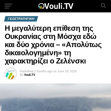
ΓΕΩΣΤΡΑΤΗΓΙΚΗ
Η μεγαλύτερη επίθεση της
Ουκρανίας στη Μόσχα εδώ
και δύο χρόνια – «Απολύτως
δικαιολογημένη» τη
χαρακτηρίζει ο Ζελένσκι
Published
2 months ago
on
June 18, 2026
By
Vouli.TV