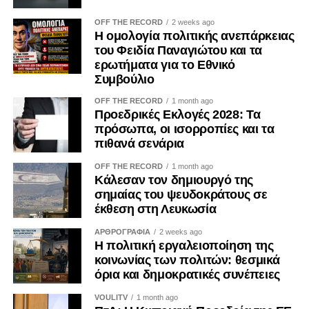
OFF THE RECORD
2 weeks ago
Η ομολογία πολιτικής ανεπάρκειας
του Φειδία Παναγιώτου και τα
ερωτήματα για το Εθνικό
Συμβούλιο
OFF THE RECORD
1 month ago
Προεδρικές Εκλογές 2028: Τα
πρόσωπα, οι ισορροπίες και τα
πιθανά σενάρια
OFF THE RECORD
1 month ago
Κάλεσαν τον δημιουργό της
σημαίας του ψευδοκράτους σε
έκθεση στη Λευκωσία
ΑΡΘΡΟΓΡΑΦΙΑ
2 weeks ago
Η πολιτική εργαλειοποίηση της
κοινωνίας των πολιτών: θεσμικά
όρια και δημοκρατικές συνέπειες
VOULITV
1 month ago