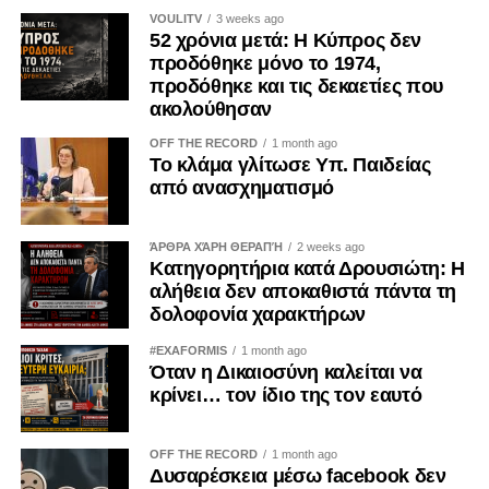
υποσημειώσεις, αλλά ως δυτικοί κρίκοι ενός
VOULITV
3 weeks ago
52 χρόνια μετά: Η Κύπρος δεν
διαμορφούμενου Ινδο-Μεσογειακού πλαισίου
προδόθηκε μόνο το 1974,
συνεργασιών.
προδόθηκε και τις δεκαετίες που
ακολούθησαν
ΠΗΓΗ: IBNA
OFF THE RECORD
1 month ago
Το κλάμα γλίτωσε Υπ. Παιδείας
από ανασχηματισμό
ΆΡΘΡΑ ΧΆΡΗ ΘΕΡΑΠΉ
2 weeks ago
Κατηγορητήρια κατά Δρουσιώτη: Η
αλήθεια δεν αποκαθιστά πάντα τη
δολοφονία χαρακτήρων
#EXAFORMIS
1 month ago
Όταν η Δικαιοσύνη καλείται να
κρίνει… τον ίδιο της τον εαυτό
OFF THE RECORD
1 month ago
Δυσαρέσκεια μέσω facebook δεν