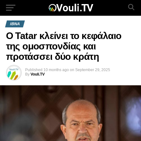
IBNA
Ο Tatar κλείνει το κεφάλαιο
της ομοσπονδίας και
προτάσσει δύο κράτη
Published
10 months ago
on
September 29, 2025
By
Vouli.TV