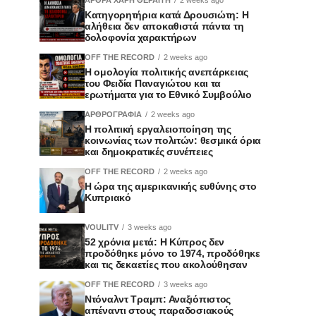
Κατηγορητήρια κατά Δρουσιώτη: Η
αλήθεια δεν αποκαθιστά πάντα τη
δολοφονία χαρακτήρων
OFF THE RECORD
2 weeks ago
Η ομολογία πολιτικής ανεπάρκειας
του Φειδία Παναγιώτου και τα
ερωτήματα για το Εθνικό Συμβούλιο
ΑΡΘΡΟΓΡΑΦΙΑ
2 weeks ago
Η πολιτική εργαλειοποίηση της
κοινωνίας των πολιτών: θεσμικά όρια
και δημοκρατικές συνέπειες
OFF THE RECORD
2 weeks ago
Η ώρα της αμερικανικής ευθύνης στο
Κυπριακό
VOULITV
3 weeks ago
52 χρόνια μετά: Η Κύπρος δεν
προδόθηκε μόνο το 1974, προδόθηκε
και τις δεκαετίες που ακολούθησαν
OFF THE RECORD
3 weeks ago
Ντόναλντ Τραμπ: Αναξιόπιστος
απέναντι στους παραδοσιακούς