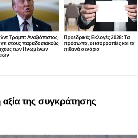
λντ Τραμπ: Αναξιόπιστος
Προεδρικές Εκλογές 2028: Τα
ντι στους παραδοσιακούς
πρόσωπα, οι ισορροπίες και τα
άχους των Ηνωμένων
πιθανά σενάρια
ειών
 η αξία της συγκράτησης