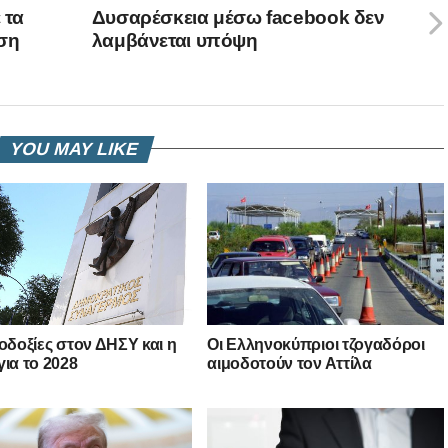
 τα
Δυσαρέσκεια μέσω facebook δεν
ηση
λαμβάνεται υπόψη
YOU MAY LIKE
λοδοξίες στον ΔΗΣΥ και η
Οι Ελληνοκύπριοι τζογαδόροι
για το 2028
αιμοδοτούν τον Αττίλα