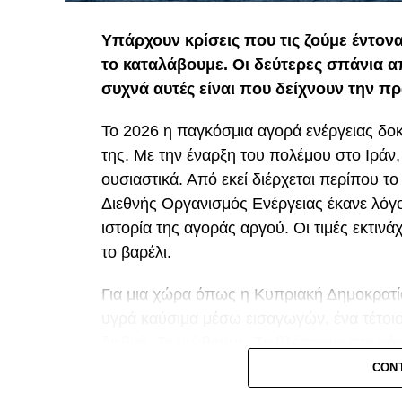
Υπάρχουν κρίσεις που τις ζούμε έντον
το καταλάβουμε. Οι δεύτερες σπάνια 
συχνά αυτές είναι που δείχνουν την πρ
Το 2026 η παγκόσμια αγορά ενέργειας δοκ
της. Με την έναρξη του πολέμου στο Ιράν
ουσιαστικά. Από εκεί διέρχεται περίπου τ
Διεθνής Οργανισμός Ενέργειας έκανε λόγο
ιστορία της αγοράς αργού. Οι τιμές εκτιν
το βαρέλι.
Για μια χώρα όπως η Κυπριακή Δημοκρατία
υγρά καύσιμα μέσω εισαγωγών, ένα τέτοιο
διεθνή. Το νιώθουμε. Το βλέπουμε στο κό
καθημερινό καλάθι του νοικοκυριού. Οι μ
CON
εισαγωγές είναι εκείνες που εκτίθενται πρ