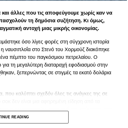
α και άλλες που τις αποφεύγουμε χωρίς καν να
απασχολούν τη δημόσια συζήτηση. Κι όμως,
αγματική αντοχή μιας μικρής οικονομίας.
ιμάστηκε όσο λίγες φορές στη σύγχρονη ιστορία
, η ναυσιπλοΐα στο Στενό του Χορμούζ διακόπηκε
ο ένα πέμπτο του παγκόσμιου πετρελαίου. Ο
 για τη μεγαλύτερη διαταραχή εφοδιασμού στην
άχθηκαν, ξεπερνώντας σε στιγμές τα εκατό δολάρια
, που καλύπτει σχεδόν όλες τις ανάγκες της σε
 σοκ δεν είναι μια αφηρημένη είδηση από τα
στος των μεταφορών, στην τιμή του ρεύματος, στο
ικρές οικονομίες που εξαρτώνται πλήρως από
TINUE READING
ώτες και πιο σκληρά.