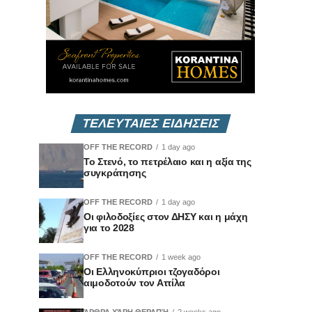
ΤΕΛΕΥΤΑΙΕΣ ΕΙΔΗΣΕΙΣ
OFF THE RECORD
1 day ago
Το Στενό, το πετρέλαιο και η αξία της
συγκράτησης
OFF THE RECORD
1 day ago
Οι φιλοδοξίες στον ΔΗΣΥ και η μάχη
για το 2028
OFF THE RECORD
1 week ago
Οι Ελληνοκύπριοι τζογαδόροι
αιμοδοτούν τον Αττίλα
ΆΡΘΡΑ ΧΆΡΗ ΘΕΡΑΠΉ
2 weeks ago