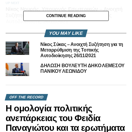
UP NEXT
Νίκος Νουρής, Υπουργός Εσωτερικών – Ανοιχτή
Συζήτηση για τη Μεταρρύθμιση της Τοπικής
CONTINUE READING
Αυτοδιοίκησης 26/11/2021
DON'T MISS
YOU MAY LIKE
ΤΩΡΑ ΑΡΧΙΖΟΥΝ ΤΑ ΔΥΣΚΟΛΑ ΤΗΣ
ΜΕΤΑΡΡΥΘΜΙΣΗΣ
Νίκος Σύκας – Ανοιχτή Συζήτηση για τη
Μεταρρύθμιση της Τοπικής
Αυτοδιοίκησης 26/11/2021
ΔΗΛΩΣΗ ΒΟΥΛΕΥΤΗ ΔΗΚΟ ΛΕΜΕΣΟΥ
ΠΑΝΙΚΟΥ ΛΕΩΝΙΔΟΥ
OFF THE RECORD
Η ομολογία πολιτικής
ανεπάρκειας του Φειδία
Παναγιώτου και τα ερωτήματα