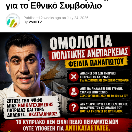
για το Εθνικό Συμβούλιο
Published
2 weeks ago
on
July 24, 2026
By
Vouli TV