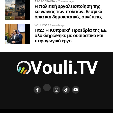
ΑΡΘΡΟΓΡΑΦΙΑ
2 weeks ago
του πολιτικού διαφημιστικού περιεχομένου και
Η πολιτική εργαλειοποίηση της
γνωστοποίησης του χρηματοδότη. Μολονότι κάθε
κοινωνίας των πολιτών: θεσμικά
όρια και δημοκρατικές συνέπειες
ανάρτηση κοινωνικού φορέα δεν συνιστά πολιτική
διαφήμιση, η διαφάνεια καθίσταται επιβεβλημένη όταν
VOULITV
1 month ago
κοινωνικό περιεχόμενο χρηματοδοτείται ή
ΠτΔ: Η Κυπριακή Προεδρία της ΕΕ
επαναχρησιμοποιείται με σκοπό την εκλογική ή πολιτική
ολοκληρώθηκε με ουσιαστικό και
παραγωγικό έργο
επιρροή.
Δημοκρατικές συνέπειες και
θεσμικές εγγυήσεις
Η πολιτική εργαλειοποίηση διαβρώνει πρωτίστως την
κοινωνική εμπιστοσύνη. Όταν οι πολίτες θεωρούν ότι
πίσω από κάθε δημόσια πρωτοβουλία υποκρύπτεται
κομματική στρατηγική, η δυσπιστία επεκτείνεται και σε
αυθεντικά ανεξάρτητες οργανώσεις. Παράλληλα, η
υπερβολική ταύτιση ενός φορέα με συγκεκριμένο κόμμα
περιορίζει την κοινωνική του εμβέλεια και αποδυναμώνει