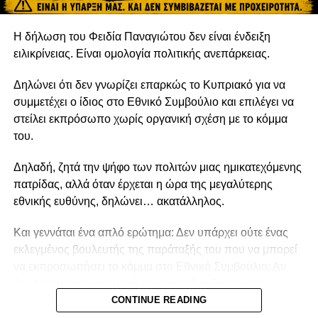
Η δήλωση του Φειδία Παναγιώτου δεν είναι ένδειξη
ειλικρίνειας. Είναι ομολογία πολιτικής ανεπάρκειας.
Δηλώνει ότι δεν γνωρίζει επαρκώς το Κυπριακό για να
συμμετέχει ο ίδιος στο Εθνικό Συμβούλιο και επιλέγει να
στείλει εκπρόσωπο χωρίς οργανική σχέση με το κόμμα
του.
Δηλαδή, ζητά την ψήφο των πολιτών μιας ημικατεχόμενης
πατρίδας, αλλά όταν έρχεται η ώρα της μεγαλύτερης
εθνικής ευθύνης, δηλώνει… ακατάλληλος.
Και γεννάται ένα απλό ερώτημα: Δεν υπάρχει ούτε ένας
εκλεγμένος βουλευτής της παράταξής του που να μπορεί
να εκπροσωπήσει το κόμμα στο Εθνικό Συμβούλιο; Αν
όχι, τότε με ποια πολιτική επάρκεια διεκδίκησαν την
εμπιστοσύνη των Κυπρίων;
CONTINUE READING