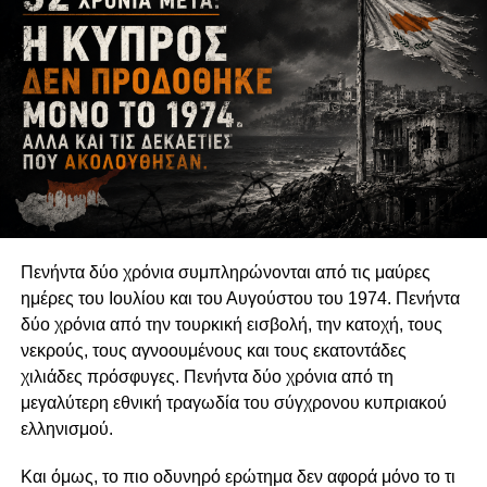
αναπτύσσονται μορφές κοινωνικής εκπροσώπησης,
δημόσιου ελέγχου και συλλογικής διεκδίκησης οι οποίες
δεν εξαντλούνται στους θεσμούς της αντιπροσωπευτικής
δημοκρατίας. Η δυνατότητα των οργανώσεων να
αναδεικνύουν παραμελημένα προβλήματα, να
υπερασπίζονται δικαιώματα και να συμβάλλουν στη
διαμόρφωση δημόσιων πολιτικών συνδέεται άμεσα με τη
διατήρηση της οργανωτικής και πνευματικής τους
αυτονομίας.
Πενήντα δύο χρόνια συμπληρώνονται από τις μαύρες
Η αυτονομία αυτή δεν συνεπάγεται πολιτική
ημέρες του Ιουλίου και του Αυγούστου του 1974. Πενήντα
ουδετερότητα. Μια οργάνωση μπορεί θεμιτά να
δύο χρόνια από την τουρκική εισβολή, την κατοχή, τους
υποστηρίζει περιβαλλοντικές πολιτικές, κοινωνικά
νεκρούς, τους αγνοουμένους και τους εκατοντάδες
δικαιώματα, θεσμικές μεταρρυθμίσεις ή συγκεκριμένες
χιλιάδες πρόσφυγες. Πενήντα δύο χρόνια από τη
νομοθετικές παρεμβάσεις. Μπορεί επίσης να ασκεί κριτική
μεγαλύτερη εθνική τραγωδία του σύγχρονου κυπριακού
στην κυβέρνηση, να συνεργάζεται με αιρετούς
ελληνισμού.
εκπροσώπους ή να συμμετέχει σε διαδικασίες δημόσιας
διαβούλευσης. Η Ευρωπαϊκή Επιτροπή αντιμετωπίζει την
Και όμως, το πιο οδυνηρό ερώτημα δεν αφορά μόνο το τι