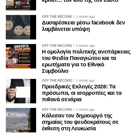
Οι συγκρούσεις συμφερόντων δεν ισοδυναμούν κατ’
ανάγκην με διαφθορά. Όταν, όμως, παραμένουν
OFF THE RECORD
1 month ago
αδήλωτες, μπορούν να επηρεάσουν τις οργανωτικές
Δυσαρέσκεια μέσω facebook δεν
αποφάσεις και να οδηγήσουν σε μορφές «κατάληψης» της
λαμβάνεται υπόψη
διαδικασίας λήψης αποφάσεων από επιμέρους
συμφέροντα. Ο ΟΟΣΑ έχει επισημάνει ότι η αδιαφανής
OFF THE RECORD
2 weeks ago
άσκηση επιρροής περιορίζει την ακεραιότητα των θεσμών
Η ομολογία πολιτικής ανεπάρκειας
και υπονομεύει την εμπιστοσύνη των πολιτών.
του Φειδία Παναγιώτου και τα
ερωτήματα για το Εθνικό
Η ψηφιακή επικοινωνία διευρύνει περαιτέρω το πεδίο της
Συμβούλιο
εργαλειοποίησης. Φωτογραφίες, βίντεο, επιλεκτικά
OFF THE RECORD
1 month ago
αποσπάσματα και χορηγούμενες αναρτήσεις μπορούν να
Προεδρικές Εκλογές 2028: Τα
αναπαράγουν για μεγάλο χρονικό διάστημα μια
πρόσωπα, οι ισορροπίες και τα
περιορισμένη δράση, δημιουργώντας την εντύπωση
πιθανά σενάρια
προσωπικής πρωτοβουλίας ή ευρείας κοινωνικής
OFF THE RECORD
1 month ago
αποδοχής. Ο Κανονισμός (ΕΕ) 2024/900 για τη διαφάνεια
Κάλεσαν τον δημιουργό της
και τη στόχευση της πολιτικής διαφήμισης, ο οποίος
σημαίας του ψευδοκράτους σε
εφαρμόζεται κατά το μεγαλύτερο μέρος του από τις 10
έκθεση στη Λευκωσία
Οκτωβρίου 2025, ενισχύει τις υποχρεώσεις αναγνώρισης