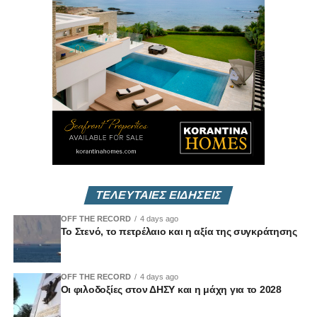
ρευστό πολιτικό περιβάλλον.
Ένα επεισόδιο με πολιτικό βάθος και καθαρές
τοποθετήσεις, που επιχειρεί να φωτίσει τις ισορροπίες και
τα διλήμματα της επερχόμενης εκλογικής αναμέτρησης.
Τετάρτη 18/02 στις 7μμ
ΤΕΛΕΥΤΑΙΕΣ ΕΙΔΗΣΕΙΣ
OFF THE RECORD
4 days ago
Το Στενό, το πετρέλαιο και η αξία της συγκράτησης
OFF THE RECORD
4 days ago
Οι φιλοδοξίες στον ΔΗΣΥ και η μάχη για το 2028