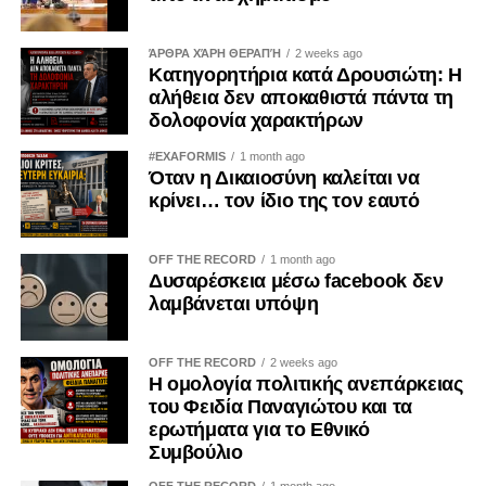
ΆΡΘΡΑ ΧΆΡΗ ΘΕΡΑΠΉ
2 weeks ago
Κατηγορητήρια κατά Δρουσιώτη: Η
αλήθεια δεν αποκαθιστά πάντα τη
δολοφονία χαρακτήρων
#EXAFORMIS
1 month ago
Όταν η Δικαιοσύνη καλείται να
κρίνει… τον ίδιο της τον εαυτό
OFF THE RECORD
1 month ago
Δυσαρέσκεια μέσω facebook δεν
λαμβάνεται υπόψη
OFF THE RECORD
2 weeks ago
Η ομολογία πολιτικής ανεπάρκειας
του Φειδία Παναγιώτου και τα
ερωτήματα για το Εθνικό
Συμβούλιο