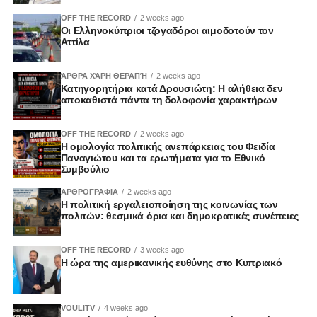
OFF THE RECORD
2 weeks ago
Οι Ελληνοκύπριοι τζογαδόροι αιμοδοτούν τον
Αττίλα
ΆΡΘΡΑ ΧΆΡΗ ΘΕΡΑΠΉ
2 weeks ago
Κατηγορητήρια κατά Δρουσιώτη: Η αλήθεια δεν
αποκαθιστά πάντα τη δολοφονία χαρακτήρων
OFF THE RECORD
2 weeks ago
Η ομολογία πολιτικής ανεπάρκειας του Φειδία
Παναγιώτου και τα ερωτήματα για το Εθνικό
Συμβούλιο
ΑΡΘΡΟΓΡΑΦΙΑ
2 weeks ago
Η πολιτική εργαλειοποίηση της κοινωνίας των
πολιτών: θεσμικά όρια και δημοκρατικές συνέπειες
OFF THE RECORD
3 weeks ago
Η ώρα της αμερικανικής ευθύνης στο Κυπριακό
VOULITV
4 weeks ago