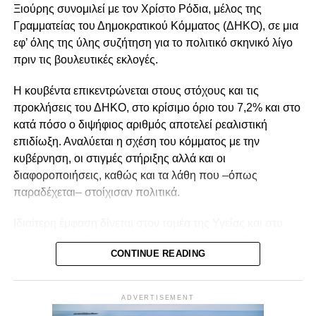
Ξιούρης συνομιλεί με τον Χρίστο Ρόδια, μέλος της
Γραμματείας του Δημοκρατικού Κόμματος (ΔΗΚΟ), σε μια
εφ’ όλης της ύλης συζήτηση για το πολιτικό σκηνικό λίγο
πριν τις βουλευτικές εκλογές.
Η κουβέντα επικεντρώνεται στους στόχους και τις
προκλήσεις του ΔΗΚΟ, στο κρίσιμο όριο του 7,2% και στο
κατά πόσο ο διψήφιος αριθμός αποτελεί ρεαλιστική
επιδίωξη. Αναλύεται η σχέση του κόμματος με την
κυβέρνηση, οι στιγμές στήριξης αλλά και οι
διαφοροποιήσεις, καθώς και τα λάθη που –όπως
παραδέχεται– στοίχισαν πολιτικά.
Ιδιαίτερη έμφαση δίνεται στον τομέα της Υγείας και στο
μέλλον του ΓεΣΥ, στην ανάγκη ενίσχυσης των δημόσιων
CONTINUE READING
νοσηλευτηρίων, αλλά και σε ζητήματα καθημερινότητας
όπως το συγκοινωνιακό πρόβλημα και το κόστος για τον
πολίτη. Παράλληλα, συζητούνται οι προοπτικές
ADVERTISEMENT
συνεργασιών και τα σενάρια για την επόμενη μέρα, σε ένα