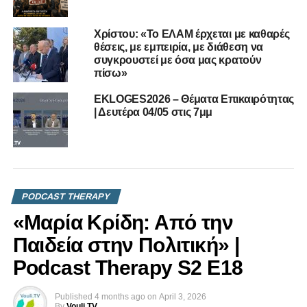
Χρίστου: «Το ΕΛΑΜ έρχεται με καθαρές
θέσεις, με εμπειρία, με διάθεση να
συγκρουστεί με όσα μας κρατούν
πίσω»
EKLOGES2026 – Θέματα Επικαιρότητας
| Δευτέρα 04/05 στις 7μμ
PODCAST THERAPY
«Μαρία Κρίδη: Από την
Παιδεία στην Πολιτική» |
Podcast Therapy S2 E18
RELATED TOPICS:
PODCAST THERAPY
VOULI.TV
ΚΟΙΝΩΝΊΑ
ΚΥΠΡΙΑΚΉ ΠΟΛΙΤΙΚΉ
Published
4 months ago
on
April 3, 2026
ΜΙΚΡΌΣ ΤΗΣ ΤΖΑΜΑΡΊΑΣ
ΠΑΎΛΟΣ ΛΙΑΣΊΔΗΣ
By
Vouli TV