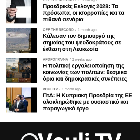
OFF THE RECORD
1 month ago
Προεδρικές Εκλογές 2028: Τα
πρόσωπα, οι ισορροπίες και τα
πιθανά σενάρια
OFF THE RECORD
1 month ago
Κάλεσαν τον δημιουργό της
σημαίας του ψευδοκράτους σε
έκθεση στη Λευκωσία
ΑΡΘΡΟΓΡΑΦΙΑ
2 weeks ago
Η πολιτική εργαλειοποίηση της
κοινωνίας των πολιτών: θεσμικά
όρια και δημοκρατικές συνέπειες
VOULITV
1 month ago
ΠτΔ: Η Κυπριακή Προεδρία της ΕΕ
ολοκληρώθηκε με ουσιαστικό και
παραγωγικό έργο