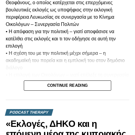
Θεοφάνους, ο οποίος κατέρχεται στις επερχόμενες
βουλευτικές εκλογές ως υποψήφιος στην εκλογική
περιφέρεια Λευκωσίας σε συνεργασία με το Κίνημα
Οικολόγων – Συνεργασία Πολιτών
• Η απόφαση για την πολιτική – γιατί αποφάσισε να
κατέλθει στις εκλογές και τι τον οδήγησε σε αυτή την
επιλογή
• Η σχέση του με την πολιτική μέχρι σήμερα – η
ακαδημαϊκή του πορεία και η εμπλοκή του στον δημόσιο
διάλογο
• Η επιλογή των Οικολόγων – γιατί επέλεξε τη συνεργασία
με το Κίνημα Οικολόγων – Συνεργασία Πολιτών
CONTINUE READING
• Το Κυπριακό – οι θέσεις και οι προσεγγίσεις του για το
εθνικό ζήτημα
• Γεωπολιτικές εξελίξεις – πώς επηρεάζεται η Κύπρος
από τις πολεμικές συγκρούσεις στη Μέση Ανατολή
PODCAST THERAPY
• Το καθεστώς των Βρετανικών Βάσεων – αν πρέπει να
«Εκλογές, ΔΗΚΟ και η
τεθούν ερωτήματα για τον σκοπό και την κυριαρχία τους
επόμενη μέρα της κυπριακής
• Ο ρόλος της Ευρωπαϊκής Ένωσης – οι ευρύτερες