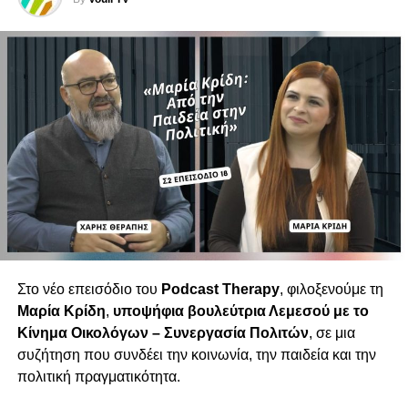
ΠΡΟΣΩΠΙΚΈΣ ΙΣΤΟΡΊΕΣ
ΣΥΝΈΝΤΕΥΞΗ
UP NEXT
Συνάντηση Κινήματος Οικολόγων με την Ένωση
Αιχμαλώτων Πολέμου 1974 – Στο επίκεντρο τα
χρόνια και άλυτα προβλήματα
DON'T MISS
Σκληρή απάντηση Παπαδούρη σε Μιχαηλίδη:
Δημόσια τα στοιχεία, ψευδές το αφήγημα
Στο νέο επεισόδιο του
Podcast Therapy
, φιλοξενούμε τη
Μαρία Κρίδη
,
υποψήφια βουλεύτρια Λεμεσού με το
Κίνημα Οικολόγων – Συνεργασία Πολιτών
, σε μια
συζήτηση που συνδέει την κοινωνία, την παιδεία και την
πολιτική πραγματικότητα.