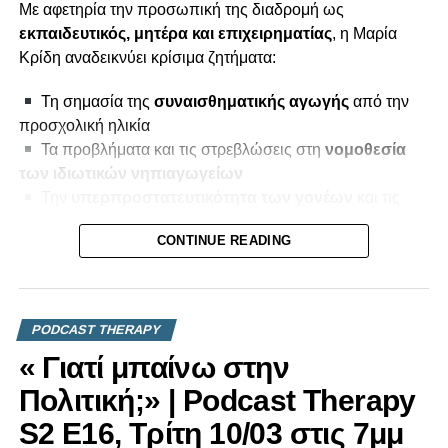
Με αφετηρία την προσωπική της διαδρομή ως
εκπαιδευτικός, μητέρα και επιχειρηματίας
, η Μαρία
Κρίδη αναδεικνύει κρίσιμα ζητήματα:
Τη σημασία της
συναισθηματικής αγωγής
από την
προσχολική ηλικία
Τα προβλήματα και τις στρεβλώσεις στη
νομοθεσία
των ιδιωτικών νηπιαγωγείων
Την
υπερπροστατευτικότητα των γονέων
και τις
επιπτώσεις στα παιδιά
CONTINUE READING
Το ζήτημα της
ακρίβειας στη Λεμεσό
και την πίεση
στις νέες οικογένειες
Την ανάγκη για
πρακτικές και εφαρμόσιμες λύσεις
στην κυπριακή πραγματικότητα
PODCAST THERAPY
« Γιατί μπαίνω στην
Μια ειλικρινής και ανθρώπινη συζήτηση για την
καθημερινότητα, την πολιτική και την ανάγκη για αλλαγή.
Πολιτική;» | Podcast Therapy
S2 E16, Τρίτη 10/03 στις 7μμ
Λίγες μέρες πριν τις εκλογές, δίνουμε βήμα σε νέες