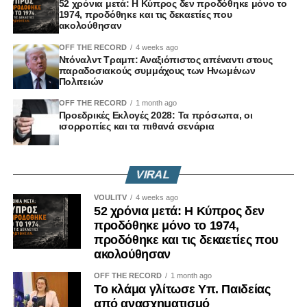
52 χρόνια μετά: Η Κύπρος δεν προδόθηκε μόνο το
1974, προδόθηκε και τις δεκαετίες που
ακολούθησαν
OFF THE RECORD
4 weeks ago
Ντόναλντ Τραμπ: Αναξιόπιστος απέναντι στους
παραδοσιακούς συμμάχους των Ηνωμένων
Πολιτειών
OFF THE RECORD
1 month ago
Προεδρικές Εκλογές 2028: Τα πρόσωπα, οι
ισορροπίες και τα πιθανά σενάρια
VIRAL
VOULITV
4 weeks ago
52 χρόνια μετά: Η Κύπρος δεν
προδόθηκε μόνο το 1974,
προδόθηκε και τις δεκαετίες που
ακολούθησαν
OFF THE RECORD
1 month ago
Το κλάμα γλίτωσε Υπ. Παιδείας
από ανασχηματισμό