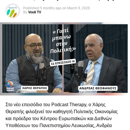
φωνές με ουσία.
Published
5 months ago
on
March 9, 2026
By
Vouli TV
Δείτε το επεισόδιο στο Podcast Therapy.
Στο νέο επεισόδιο του Podcast Therapy, ο Χάρης
Θεραπής φιλοξενεί τον καθηγητή Πολιτικής Οικονομίας
και πρόεδρο του Κέντρου Ευρωπαϊκών και Διεθνών
Υποθέσεων του Πανεπιστημίου Λευκωσίας, Ανδρέα