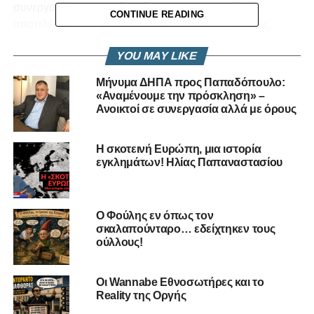
συνεργασίας με σαφείς στόχους και πρακτικά
CONTINUE READING
αποτελέσματα, πέρα από παλαιοκομματικές λογικές.
Η συζήτηση κλείνει με τους λόγους που τον οδήγησαν να
YOU MAY LIKE
διεκδικήσει την εκλογή του, τονίζοντας την ανάγκη
Μήνυμα ΔΗΠΑ προς Παπαδόπουλο:
πολιτικής ανανέωσης και προσαρμογής των αξιών του
«Αναμένουμε την πρόσκληση» –
Δημοκρατικού Συναγερμού στη σύγχρονη κοινωνία.
Ανοικτοί σε συνεργασία αλλά με όρους
Παρακολουθήστε το επεισόδιο στο Vouli.TV και στο
Η σκοτεινή Ευρώπη, μια ιστορία
Podcast Therapy
εγκλημάτων! Ηλίας Παπαναστασίου
Ο Φούλης εν όπως τον
σκαλαπούνταρο… εδείχτηκεν τους
ούλλους!
Οι Wannabe Εθνοσωτήρες και το
Reality της Οργής