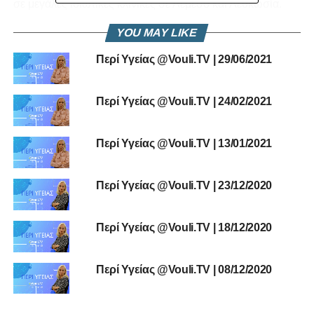
σε μεγάλες ιδιωτικές κλινικές σε Λεμεσό και Λευκωσία.
YOU MAY LIKE
Η εκπομπή προβάλλεται από τον σταθμό μας στο
διαδίκτυο και στη διεύθυνση
www.vouli.tv
, τα κανάλια μας
Περί Υγείας @Vouli.TV | 29/06/2021
στο
Facebook
και στο
Youtube
και από την τηλεοπτική
πλατφόρμα της
Cosmos
.
Περί Υγείας @Vouli.TV | 24/02/2021
RELATED TOPICS:
ΔΡ ΧΡΎΣΑΝΘΟΣ ΚΟΥΡΙΕΎΣ
ΠΕΡΊ ΥΓΕΊΑΣ
Περί Υγείας @Vouli.TV | 13/01/2021
UP NEXT
Περί Υγείας @Vouli.TV | 25/11/2020
Περί Υγείας @Vouli.TV | 23/12/2020
Περί Υγείας @Vouli.TV | 18/12/2020
Περί Υγείας @Vouli.TV | 08/12/2020