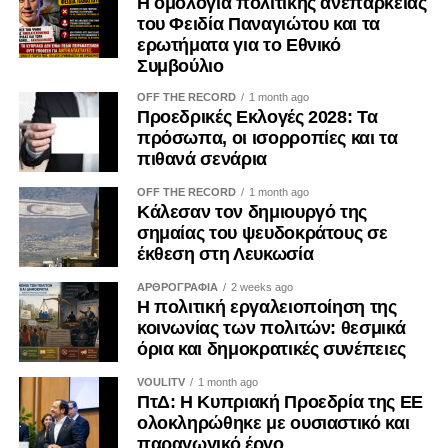
Η ομολογία πολιτικής ανεπάρκειας
του Φειδία Παναγιώτου και τα
ερωτήματα για το Εθνικό
Συμβούλιο
OFF THE RECORD
1 month ago
Προεδρικές Εκλογές 2028: Τα
πρόσωπα, οι ισορροπίες και τα
πιθανά σενάρια
OFF THE RECORD
1 month ago
Κάλεσαν τον δημιουργό της
σημαίας του ψευδοκράτους σε
έκθεση στη Λευκωσία
ΑΡΘΡΟΓΡΑΦΙΑ
2 weeks ago
Η πολιτική εργαλειοποίηση της
κοινωνίας των πολιτών: θεσμικά
όρια και δημοκρατικές συνέπειες
VOULITV
1 month ago
ΠτΔ: Η Κυπριακή Προεδρία της ΕΕ
ολοκληρώθηκε με ουσιαστικό και
παραγωγικό έργο