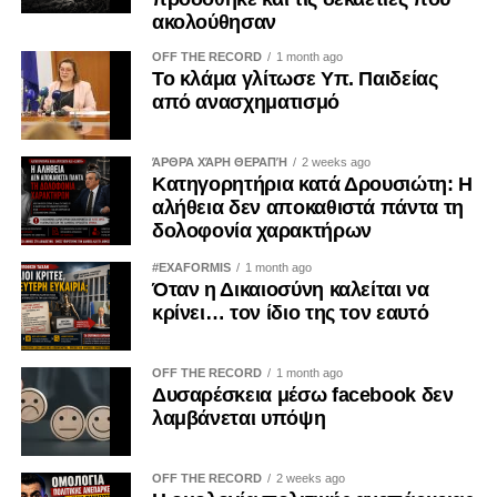
ακολούθησαν
OFF THE RECORD
1 month ago
Το κλάμα γλίτωσε Υπ. Παιδείας
από ανασχηματισμό
ΆΡΘΡΑ ΧΆΡΗ ΘΕΡΑΠΉ
2 weeks ago
Κατηγορητήρια κατά Δρουσιώτη: Η
αλήθεια δεν αποκαθιστά πάντα τη
δολοφονία χαρακτήρων
#EXAFORMIS
1 month ago
Όταν η Δικαιοσύνη καλείται να
κρίνει… τον ίδιο της τον εαυτό
OFF THE RECORD
1 month ago
Δυσαρέσκεια μέσω facebook δεν
λαμβάνεται υπόψη
OFF THE RECORD
2 weeks ago