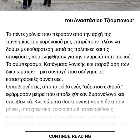
του Αναστάσιου Τζιόμπανου*
Τα πέντε χρόνια που πέρασαν από την αρχή της
πανδημίας του κορονοϊού μας επιτρέπουν πλέον να
δούμε με καθαρότερη ματιά τις πολιτικές και τις
αποφάσεις που ελήφθησαν για την αντιμετώπιση του ιού.
Το συμπέρασμα; Κατάγματα λογικής και παραβίαση των
δικαιωμάτων – μια συνταγή που οδήγησε σε
καταστροφικές συνέπειες.
Οι κυβερνήσεις, υπό το φόβο ενός “αόρατου εχθρού,”
εφάρμοσαν μέτρα που αποδείχθηκαν δυσανάλογα και
υπερβολικά. Κλειδώματα (lockdowns) που διήρκησαν
μήνες, υποχρεωτικοί περιορισμοί, απαγορεύσεις
κυκλοφορίας, και τελικά ο επιβλητικός υποχρεωτικός
εμβολιασμός. Όλα αυτά βαφτίστηκαν ως “αναγκαία” για
την προστασία της δημόσιας υγείας, αλλά το τίμημα για
CONTINUE READING
την κοινωνία και την οικονομία ήταν βαρύ.