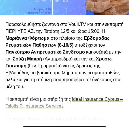
του ιού. Και φυσικά, η επιμονή σε μέτρα όπως η
γενικευμένη χρήση μάσκας, ακόμη και σε περιβάλλον
όπου δεν υπήρχε λογική ή επιστημονική βάση.
Παρακολουθήστε ζωντανά στο Vouli.TV και στην εκπομπή
Αφορμή για αυτό το άρθρο αποτέλεσαν τα
ΠΕΡΙ ΥΓΕΙΑΣ, την Τετάρτη 12/5 και ώρα 15:00. Η
κατεξακολούθηση άρθρα διακεκριμένων γιατρών και
Μαριάννα Φόρτωμα
στο πλαίσιο της
Εβδομάδας
λοιμωξιολόγων, οι οποίοι εξέφρασαν την ανησυχία τους
Ρευματικών Παθήσεων (8-16/5)
υποδέχεται τον
για την υπερβολή των μέτρων, την υποχρεωτικότητα των
Παγκύπριο Αντιρευματικό Σύνδεσμο
και συζητά με την
εμβολιασμών, καθώς και για την
κα.
Σούζη Μακρή
(Αντιπρόεδρο) και την κα.
Χρύσω
ίδια τη φύση των εμβολίων και τις παρενέργειές τους. Οι
Γιασουμή
(Γεν. Γραμματέα) για τις δράσεις της
μαρτυρίες αυτές αναδεικνύουν την αλήθεια: η κοινωνία
Εβδομάδας, τα βασικά προβλήματα των ρευματοπαθών,
μπορεί να χειραγωγηθεί πολύ εύκολα και να δαμαστεί από
αλλά και για τη στήριξη που προσφέρει ο Σύνδεσμος στα
ένα οργανωμένο σύστημα που εκμεταλλεύεται τον φόβο.
μέλη του.
Είναι πλέον αναγκαία μια σοβαρή αυτοκριτική. Αυτός ο
Η εκπομπή είναι μια στήριξη της
Ideal Insurance Cyprus –
φάκελος που λέγεται κορονοϊός παραμένει ανοιχτός και
Tsiolis P. Insurance Services
πρέπει να μελετηθεί διεξοδικά από επιστήμονες και
Παρακολουθήστε την εκπομπή ζωντανά από την
ιστορικούς του παρόντος και του μέλλοντος. Δυστυχώς,
τηλεόραση του Vouli.TV, την τηλεοπτική πλατφόρμα
όμως, σαν λαός έχουμε ξεθωριάσει αυτό το κεφάλαιο από