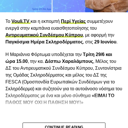
“διαίρει και βασίλευε” δεν ήταν μόνο αποτυχημένη, αλλά
και σκόπιμα διαβρωτική.
Και ας μιλήσουμε για τον υποχρεωτικό εμβολιασμό, μια
Το
Vouli.TV
και η εκπομπή
Περί Υγείας
συμμετέχουν
κατάφωρη παραβίαση των ανθρωπίνων δικαιωμάτων και
ενεργά στην καμπάνια ευαισθητοποίησης του
του Συντάγματος. Ποτέ άλλοτε στην πρόσφατη ιστορία δεν
Αντιρευματικού Συνδέσμου Κύπρου
, με αφορμή την
επιβλήθηκε με τέτοιο τρόπο στους πολίτες μια ιατρική
Παγκόσμια Ημέρα Σκληροδέρματος
, στις
29 Ιουνίου
.
πράξη, υπό την απειλή κυρώσεων ή κοινωνικού
αποκλεισμού. Η δικαιολογία της “δημόσιας ασφάλειας”
Η Μαριάννα Φόρτωμα υποδέχεται την
Τρίτη 29/6 και
χρησιμοποιήθηκε ως κάλυμμα για έναν πρωτοφανή
ώρα 15.00
, την κα.
Δέσπω Χαραλάμπους
, Μέλος του
αυταρχισμό.
ΔΣ του Αντιρευματικού Συνδέσμου Κύπρου, Συντονίστρια
της Ομάδας Σκληροδέρματος και μέλος του ΔΣ της
Η δικαιολογία της
FESCA (Ομοσπονδία Ευρωπαϊκών Συνδέσμων για το
“δημόσιας ασφάλειας”
Σκληρόδερμα) και συζητούν για το αυτοάνοσο νόσημα του
Σκληροδέρματος με ένα και μόνο σύνθημα
«ΕΙΜΑΙ ΤΟ
χρησιμοποιήθηκε ως
ΠΑΘΟΣ ΜΟΥ ΟΧΙ Η ΠΑΘΗΣΗ ΜΟΥ!»
κάλυμμα για έναν
πρωτοφανή
αυταρχισμό.
CONTINUE READING