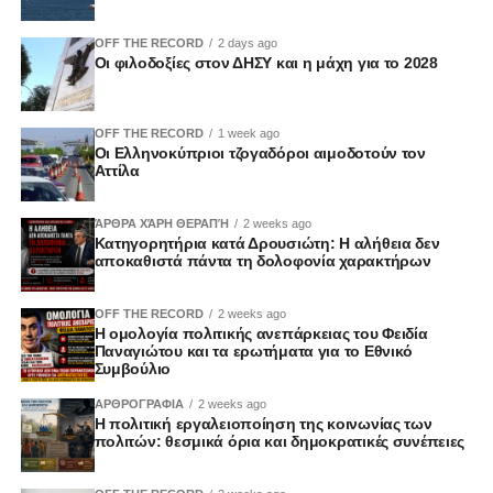
προστατεύσει τις
ελευθερίες της με κάθε
OFF THE RECORD
2 days ago
Οι φιλοδοξίες στον ΔΗΣΥ και η μάχη για το 2028
κόστος ώστε να μην
βρεθεί ξανά αντιμέτωπη
OFF THE RECORD
1 week ago
με παρόμοιες
Οι Ελληνοκύπριοι τζογαδόροι αιμοδοτούν τον
Αττίλα
οργουελικές
καταστάσεις.
ΆΡΘΡΑ ΧΆΡΗ ΘΕΡΑΠΉ
2 weeks ago
Κατηγορητήρια κατά Δρουσιώτη: Η αλήθεια δεν
αποκαθιστά πάντα τη δολοφονία χαρακτήρων
OFF THE RECORD
2 weeks ago
Η ομολογία πολιτικής ανεπάρκειας του Φειδία
*Ο Αναστάσιος Τζιόμπανος είναι φοιτητής Νομικής.
Παναγιώτου και τα ερωτήματα για το Εθνικό
Συμβούλιο
ΑΡΘΡΟΓΡΑΦΙΑ
2 weeks ago
Η πολιτική εργαλειοποίηση της κοινωνίας των
πολιτών: θεσμικά όρια και δημοκρατικές συνέπειες