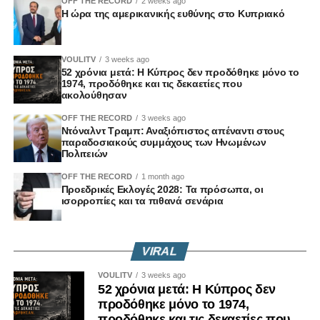
OFF THE RECORD
2 weeks ago
Η ώρα της αμερικανικής ευθύνης στο Κυπριακό
VOULITV
3 weeks ago
52 χρόνια μετά: Η Κύπρος δεν προδόθηκε μόνο το
1974, προδόθηκε και τις δεκαετίες που
ακολούθησαν
OFF THE RECORD
3 weeks ago
Ντόναλντ Τραμπ: Αναξιόπιστος απέναντι στους
παραδοσιακούς συμμάχους των Ηνωμένων
Πολιτειών
OFF THE RECORD
1 month ago
Προεδρικές Εκλογές 2028: Τα πρόσωπα, οι
ισορροπίες και τα πιθανά σενάρια
VIRAL
VOULITV
3 weeks ago
52 χρόνια μετά: Η Κύπρος δεν
προδόθηκε μόνο το 1974,
προδόθηκε και τις δεκαετίες που