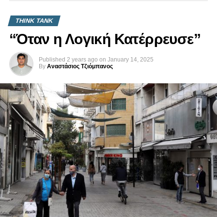
THINK TANK
“Όταν η Λογική Κατέρρευσε”
Published
2 years ago
on
January 14, 2025
By
Αναστάσιος Τζιόμπανος