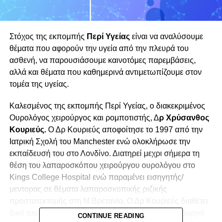
Στόχος της εκπομπής
Περί Υγείας
είναι να αναλύσουμε
θέματα που αφορούν την υγεία από την πλευρά του
ασθενή, να παρουσιάσουμε καινοτόμες παρεμβάσεις,
αλλά και θέματα που καθημερινά αντιμετωπίζουμε στον
τομέα της υγείας.
Καλεσμένος της εκπομπής Περί Υγείας, ο διακεκριμένος
Ουρολόγος χειρούργος και ρομποτιστής, Δ
ρ Χρύσανθος
Κουριεύς.
Ο Δρ Κουριεύς αποφοίτησε το 1997 από την
Ιατρική Σχολή του Manchester ενώ ολοκλήρωσε την
εκπαίδευσή του στο Λονδίνο. Διατηρεί μεχρι σήμερα τη
θέση του λαπαροσκόπου χειρούργου ουρολόγου στο
Kings College Hospital ενώ παραμένει εισηγητής/
μεντορας σε θέματα λαπαροσκοπικής ριζικής
προστατεκτομής στη Μ.Βρετανία, Ο Δρ Κουριεύς διαθέτει
δικό του ιατρείο στη Λεμεσό, ενώ παράλληλα χειρουργεί
CONTINUE READING