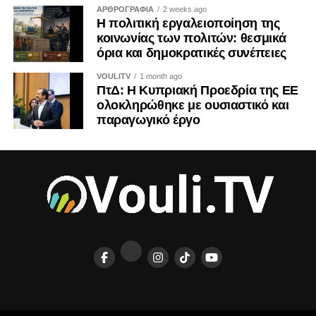
ΑΡΘΡΟΓΡΑΦΙΑ
2 weeks ago
Η πολιτική εργαλειοποίηση της
Η ιστορία διδάσκει ότι τα τετελεσμένα παγιώνονται όταν οι
κοινωνίας των πολιτών: θεσμικά
κοινωνίες συνηθίζουν να τα αποδέχονται. Η Κύπρος δεν
όρια και δημοκρατικές συνέπειες
έχει την πολυτέλεια ούτε της αδιαφορίας ούτε της λήθης.
VOULITV
1 month ago
ΠτΔ: Η Κυπριακή Προεδρία της ΕΕ
ΤΟΥ ΚΡΙΣ ΜΙΧΑΗΛ
ολοκληρώθηκε με ουσιαστικό και
παραγωγικό έργο