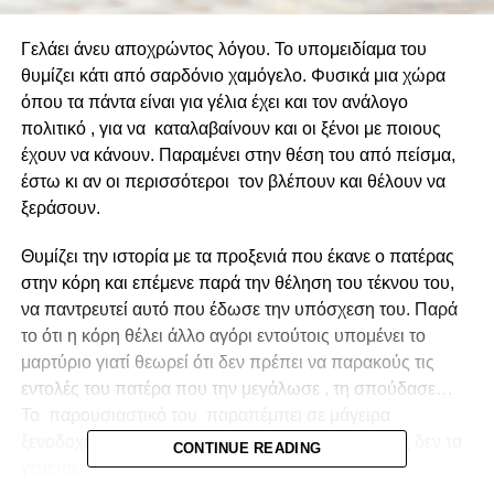
Γελάει άνευ αποχρώντος λόγου. Το υπομειδίαμα του
θυμίζει κάτι από σαρδόνιο χαμόγελο. Φυσικά μια χώρα
όπου τα πάντα είναι για γέλια έχει και τον ανάλογο
πολιτικό , για να καταλαβαίνουν και οι ξένοι με ποιους
έχουν να κάνουν. Παραμένει στην θέση του από πείσμα,
έστω κι αν οι περισσότεροι τον βλέπουν και θέλουν να
ξεράσουν.
Θυμίζει την ιστορία με τα προξενιά που έκανε ο πατέρας
στην κόρη και επέμενε παρά την θέληση του τέκνου του,
να παντρευτεί αυτό που έδωσε την υπόσχεση του. Παρά
το ότι η κόρη θέλει άλλο αγόρι εντούτοις υπομένει το
μαρτύριο γιατί θεωρεί ότι δεν πρέπει να παρακούς τις
εντολές του πατέρα που την μεγάλωσε , τη σπούδασε…
Το παρουσιαστικό του παραπέμπει σε μάγειρα
ξενοδοχείου. Που ετοιμάζει τα φαγητά αλλά ο ίδιος δεν τα
CONTINUE READING
γεύεται.