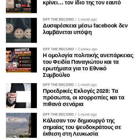
κρίνει… τον ίδιο της τον εαυτό
Αποδεικνύεται καθημερινά μέσα από τις προσωπικές μας
επιλογές. Δεν μπορεί κανείς να καταδικάζει την κατοχή και
ταυτόχρονα να χρηματοδοτεί, έστω και έμμεσα, τις
OFF THE RECORD
1 month ago
Δυσαρέσκεια μέσω facebook δεν
οικονομικές δομές που τη συντηρούν.
λαμβάνεται υπόψη
Η Κύπρος εξακολουθεί να ζει τις συνέπειες της εισβολής
του 1974. Οι πρόσφυγες παραμένουν μακριά από τις
OFF THE RECORD
2 weeks ago
Η ομολογία πολιτικής ανεπάρκειας
πατρογονικές τους εστίες. Οι οικογένειες των
του Φειδία Παναγιώτου και τα
αγνοουμένων συνεχίζουν να αναζητούν απαντήσεις. Οι
ερωτήματα για το Εθνικό
εγκλωβισμένοι εξακολουθούν να δοκιμάζονται. Η κατοχή
Συμβούλιο
δεν ανήκει στο παρελθόν· είναι μια καθημερινή
OFF THE RECORD
1 month ago
πραγματικότητα.
Προεδρικές Εκλογές 2028: Τα
πρόσωπα, οι ισορροπίες και τα
Γι’ αυτό η ενίσχυση των παράνομων καζίνων στα
πιθανά σενάρια
κατεχόμενα δεν μπορεί να θεωρείται μια αθώα
προσωπική επιλογή. Είναι μια πράξη με πολιτικές,
OFF THE RECORD
1 month ago
Κάλεσαν τον δημιουργό της
οικονομικές και εθνικές προεκτάσεις. Και ως τέτοια οφείλει
σημαίας του ψευδοκράτους σε
να αντιμετωπίζεται από όλους μας με τη σοβαρότητα που
έκθεση στη Λευκωσία
της αρμόζει.