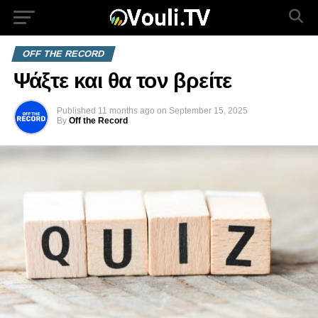
OFF THE RECORD
Ψάξτε και θα τον βρείτε
Published
11 months ago
on
September 15, 2025
By
Off the Record