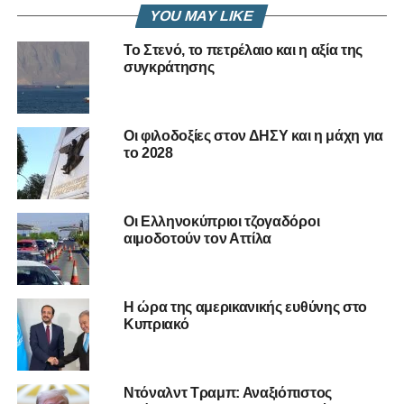
YOU MAY LIKE
Ποιος άραγε είναι αυτός;
Το Στενό, το πετρέλαιο και η αξία της
ΚΟΥΙΖ
συγκράτησης
RELATED TOPICS:
ΠΑΡΑΣΚΗΝΙΟ
Οι φιλοδοξίες στον ΔΗΣΥ και η μάχη για
UP NEXT
το 2028
Αντρέας Μουζουρίδης – Ο άνθρωπος πίσω από
το μπασκετικό θαύμα της Κύπρου
DON'T MISS
Οι Ελληνοκύπριοι τζογαδόροι
Ο Αποστόλου, η Στράκκα και η πολιτική άνοιξη
αιμοδοτούν τον Αττίλα
Η ώρα της αμερικανικής ευθύνης στο
Κυπριακό
Ντόναλντ Τραμπ: Αναξιόπιστος