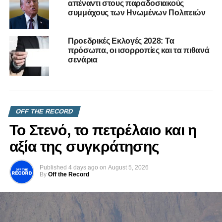
απέναντι στους παραδοσιακούς
συμμάχους των Ηνωμένων Πολιτειών
Προεδρικές Εκλογές 2028: Τα
πρόσωπα, οι ισορροπίες και τα πιθανά
σενάρια
OFF THE RECORD
Το Στενό, το πετρέλαιο και η
αξία της συγκράτησης
Published
4 days ago
on
August 5, 2026
By
Off the Record