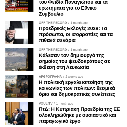
του Φειδία Παναγιώτου και τα
του Λιβάνου, ενώ άσκησε εκ νέου κριτική στις ισραηλινές
ερωτήματα για το Εθνικό
επιχειρήσεις, σημειώνοντας ότι δεν είναι αποδεκτό «να
Συμβούλιο
γκρεμίζεται μια πολυκατοικία κάθε φορά που αναζητείται
OFF THE RECORD
1 month ago
κάποιος».
Προεδρικές Εκλογές 2028: Τα
πρόσωπα, οι ισορροπίες και τα
Δύσκολες ημέρες για τον Ισραηλινό πρωθυπουργό
πιθανά σενάρια
OFF THE RECORD
1 month ago
Το Axios καταλήγει ότι ακόμη και Αμερικανοί πρόεδροι με
Κάλεσαν τον δημιουργό της
τους οποίους ο Νετανιάχου είχε συγκρουστεί στο
σημαίας του ψευδοκράτους σε
παρελθόν δεν είχαν εκφραστεί με τόσο ευθείς και
έκθεση στη Λευκωσία
δημόσιους χαρακτηρισμούς εναντίον του.
ΑΡΘΡΟΓΡΑΦΙΑ
2 weeks ago
Η πολιτική εργαλειοποίηση της
Για τον Ισραηλινό πρωθυπουργό, ο οποίος οδεύει προς
κοινωνίας των πολιτών: θεσμικά
εκλογές σε τέσσερις μήνες και είχε επενδύσει πολιτικά στη
όρια και δημοκρατικές συνέπειες
διατήρηση της πίεσης προς το Ιράν, η συμφωνία που
VOULITV
1 month ago
προώθησε ο Τραμπ αποτελεί ακόμη ένα σοβαρό πλήγμα
ΠτΔ: Η Κυπριακή Προεδρία της ΕΕ
από τον σύμμαχο που θεωρείται καθοριστικός για την
ολοκληρώθηκε με ουσιαστικό και
ασφάλεια και τη διεθνή επιρροή του Ισραήλ.
παραγωγικό έργο