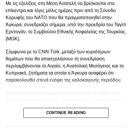
Με τις εξελίξεις στη Μέση Ανατολή να βρίσκονται στο
επίκεντρο και λίγες μόλις ημέρες πριν από τη Σύνοδο
Κατά τη διάρκεια της συνεδρίασης:
Κορυφής του ΝΑΤΟ που θα πραγματοποιηθεί στην
Άγκυρα, συνεδριάζει σήμερα, υπό την προεδρία του Ταγίπ
Το Συμβούλιο ενημερώθηκε για τις επιχειρήσεις
Ερντογάν, το Συμβούλιο Εθνικής Ασφαλείας της Τουρκίας
και τις δραστηριότητες που διεξάγονται με
(MGK).
αποφασιστικότητα και επιτυχία, τόσο στο
εσωτερικό όσο και στο εξωτερικό, απέναντι σε
Σύμφωνα με το CNN Türk, μεταξύ των κυριότερων
κάθε είδους απειλές και κινδύνους για την
θεμάτων που θα απασχολήσουν τη συνεδρίαση
εθνική ενότητα, την αλληλεγγύη και την
περιλαμβάνονται το Αιγαίο, η Ανατολική Μεσόγειος και το
ασφάλεια της χώρας, συμπεριλαμβανομένων
Κυπριακό, ζητήματα τα οποία η Άγκυρα αναφέρει ότι
των τρομοκρατικών οργανώσεων PKK/KCK-
παρακολουθεί στενά ενόψει της καλοκαιρινής περιόδου.
PYD/YPG, FETO και DAESH, καθώς και για τις
τελευταίες διεθνείς εξελίξεις.
Η τουρκική ηγεσία αναμένεται να εξετάσει τα μέτρα που
Εξετάστηκαν οι προσπάθειες που αποσκοπούν
θεωρεί απαραίτητα για τη «διατήρηση της σταθερότητας»
στην επίτευξη του στόχου μιας Τουρκίας και
στο Αιγαίο και την Ανατολική Μεσόγειο, ενώ παράλληλα
CONTINUE READING
μιας περιοχής απαλλαγμένης από την
θα αξιολογηθούν και οι τελευταίες εξελίξεις γύρω από το
τρομοκρατία, στόχος που θεωρείται
Κυπριακό.
καθοριστικός για το μέλλον της χώρας και της