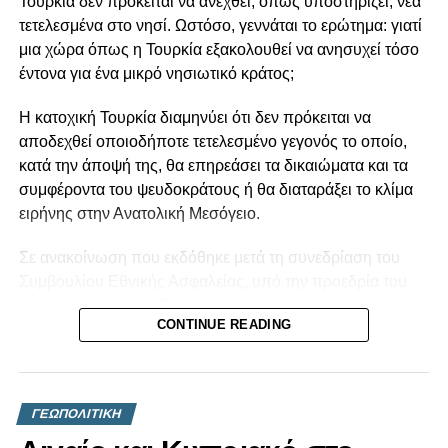
Τουρκία δεν πρόκειται να ανεχθεί, όπως υποστηρίζει, νέα
τετελεσμένα στο νησί. Ωστόσο, γεννάται το ερώτημα: γιατί
μια χώρα όπως η Τουρκία εξακολουθεί να ανησυχεί τόσο
έντονα για ένα μικρό νησιωτικό κράτος;
Η κατοχική Τουρκία διαμηνύει ότι δεν πρόκειται να
αποδεχθεί οποιοδήποτε τετελεσμένο γεγονός το οποίο,
κατά την άποψή της, θα επηρεάσει τα δικαιώματα και τα
συμφέροντα του ψευδοκράτους ή θα διαταράξει το κλίμα
ειρήνης στην Ανατολική Μεσόγειο.
Σε ανακοίνωση που εκδόθηκε μετά τη συνεδρίαση του
Συμβουλίου Εθνικής Ασφαλείας, υπό την προεδρία του
Τούρκου Προέδρου Ταγίπ Ερντογάν, αναφέρεται ότι: «Η
CONTINUE READING
Τουρκία, ως εγγυήτρια δύναμη, διαθέτει τόσο τη
δυνατότητα όσο και την αποφασιστικότητα να λάβει όλα τα
αναγκαία μέτρα, στο πλαίσιο του διεθνούς δικαίου, για τη
διασφάλιση της ασφάλειας, της ειρήνης και της ευημερίας
ΓΕΩΠΟΛΙΤΙΚΗ
των Τουρκοκυπρίων».