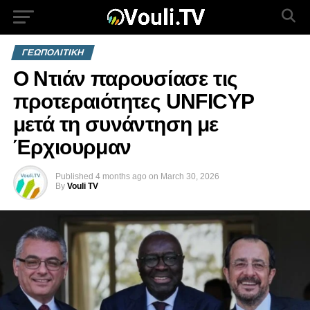
ΓΕΩΠΟΛΙΤΙΚΗ
Ο Ντιάν παρουσίασε τις
προτεραιότητες UNFICYP
μετά τη συνάντηση με
Έρχιουρμαν
Published
4 months ago
on
March 30, 2026
By
Vouli TV