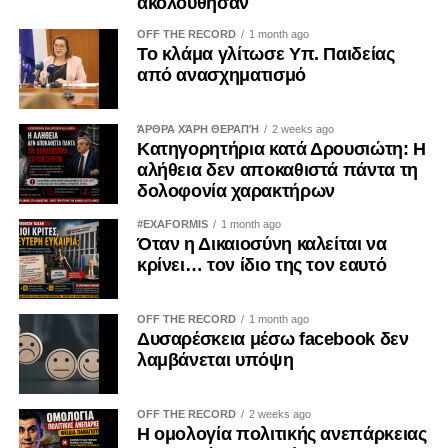
ακολούθησαν
διαπραγματεύσεων.
OFF THE RECORD
1 month ago
Το αγκάθι του Λιβάνου
Το κλάμα γλίτωσε Υπ. Παιδείας
από ανασχηματισμό
Η μεγαλύτερη ανησυχία για το Ισραήλ εστιάζεται στις
πρόνοιες της συμφωνίας που αφορούν τον Λίβανο. Το
ΆΡΘΡΑ ΧΆΡΗ ΘΕΡΑΠΉ
2 weeks ago
μνημόνιο αναφέρει ότι η κατάπαυση του πυρός καλύπτει
Κατηγορητήρια κατά Δρουσιώτη: Η
και τις συγκρούσεις ανάμεσα στο Ισραήλ και τη
αλήθεια δεν αποκαθιστά πάντα τη
Χεζμπολάχ, ενώ στο πλαίσιο μιας οριστικής διευθέτησης
δολοφονία χαρακτήρων
προβλέπεται η αποχώρηση των ισραηλινών δυνάμεων
#EXAFORMIS
1 month ago
από τον νότιο Λίβανο.
Όταν η Δικαιοσύνη καλείται να
κρίνει… τον ίδιο της τον εαυτό
Σύμβουλος του Νετανιάχου ξεκαθάρισε στο Axios ότι το
Ισραήλ δεν θεωρεί πως δεσμεύεται από το συγκεκριμένο
OFF THE RECORD
1 month ago
σκέλος της συμφωνίας και υποστηρίζει ότι δεν πρόκειται
Δυσαρέσκεια μέσω facebook δεν
να αποσύρει τις δυνάμεις του, εφόσον δεν προηγηθεί ο
λαμβάνεται υπόψη
αφοπλισμός της Χεζμπολάχ.
OFF THE RECORD
2 weeks ago
Ο ίδιος ο Τραμπ παραδέχθηκε δημόσια ότι υπάρχει
Η ομολογία πολιτικής ανεπάρκειας
διαφωνία μεταξύ Ουάσιγκτον και Τελ Αβίβ για το ζήτημα