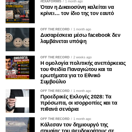
δεν εξαντλείται στις επετειακές ομιλίες, ούτε στις
#EXAFORMIS
1 month ago
Όταν η Δικαιοσύνη καλείται να
αναρτήσεις στα μέσα κοινωνικής δικτύωσης.
κρίνει… τον ίδιο της τον εαυτό
Αποδεικνύεται καθημερινά μέσα από τις προσωπικές μας
επιλογές. Δεν μπορεί κανείς να καταδικάζει την κατοχή και
ταυτόχρονα να χρηματοδοτεί, έστω και έμμεσα, τις
OFF THE RECORD
1 month ago
Δυσαρέσκεια μέσω facebook δεν
οικονομικές δομές που τη συντηρούν.
λαμβάνεται υπόψη
Η Κύπρος εξακολουθεί να ζει τις συνέπειες της εισβολής
του 1974. Οι πρόσφυγες παραμένουν μακριά από τις
OFF THE RECORD
2 weeks ago
Η ομολογία πολιτικής ανεπάρκειας
πατρογονικές τους εστίες. Οι οικογένειες των
του Φειδία Παναγιώτου και τα
αγνοουμένων συνεχίζουν να αναζητούν απαντήσεις. Οι
ερωτήματα για το Εθνικό
εγκλωβισμένοι εξακολουθούν να δοκιμάζονται. Η κατοχή
Συμβούλιο
δεν ανήκει στο παρελθόν· είναι μια καθημερινή
OFF THE RECORD
1 month ago
πραγματικότητα.
Προεδρικές Εκλογές 2028: Τα
πρόσωπα, οι ισορροπίες και τα
Γι’ αυτό η ενίσχυση των παράνομων καζίνων στα
πιθανά σενάρια
κατεχόμενα δεν μπορεί να θεωρείται μια αθώα
προσωπική επιλογή. Είναι μια πράξη με πολιτικές,
OFF THE RECORD
1 month ago
Κάλεσαν τον δημιουργό της
οικονομικές και εθνικές προεκτάσεις. Και ως τέτοια οφείλει
σημαίας του ψευδοκράτους σε