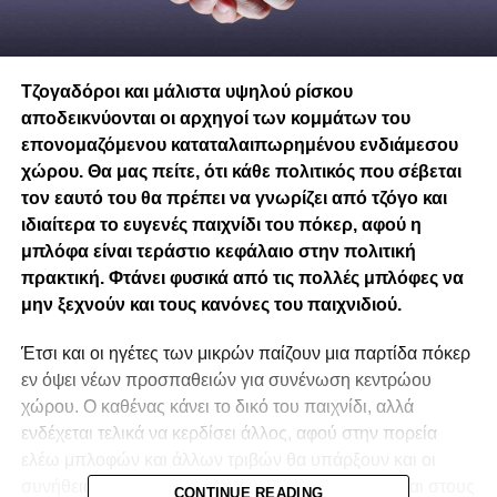
Τζογαδόροι και μάλιστα υψηλού ρίσκου
αποδεικνύονται οι αρχηγοί των κομμάτων του
επονομαζόμενου καταταλαιπωρημένου ενδιάμεσου
χώρου. Θα μας πείτε, ότι κάθε πολιτικός που σέβεται
τον εαυτό του θα πρέπει να γνωρίζει από τζόγο και
ιδιαίτερα το ευγενές παιχνίδι του πόκερ, αφού η
μπλόφα είναι τεράστιο κεφάλαιο στην πολιτική
πρακτική. Φτάνει φυσικά από τις πολλές μπλόφες να
μην ξεχνούν και τους κανόνες του παιχνιδιού.
Έτσι και οι ηγέτες των μικρών παίζουν μια παρτίδα πόκερ
εν όψει νέων προσπαθειών για συνένωση κεντρώου
χώρου. Ο καθένας κάνει το δικό του παιχνίδι, αλλά
ενδέχεται τελικά να κερδίσει άλλος, αφού στην πορεία
ελέω μπλοφών και άλλων τριβών θα υπάρξουν και οι
συνήθεις αντιπαραθέσεις και πίκρες που αφήνονται στους
CONTINUE READING