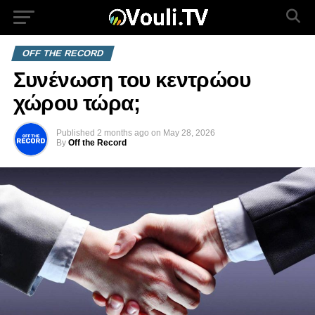
OFF THE RECORD
Συνένωση του κεντρώου
χώρου τώρα;
Published
2 months ago
on
May 28, 2026
By
Off the Record