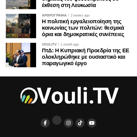
να αντιμετωπίζεται από όλους μας με τη σοβαρότητα που
έκθεση στη Λευκωσία
της αρμόζει.
ΑΡΘΡΟΓΡΑΦΙΑ
2 weeks ago
Η πολιτική εργαλειοποίηση της
Η ιστορία διδάσκει ότι τα τετελεσμένα παγιώνονται όταν οι
κοινωνίας των πολιτών: θεσμικά
κοινωνίες συνηθίζουν να τα αποδέχονται. Η Κύπρος δεν
όρια και δημοκρατικές συνέπειες
έχει την πολυτέλεια ούτε της αδιαφορίας ούτε της λήθης.
VOULITV
1 month ago
ΠτΔ: Η Κυπριακή Προεδρία της ΕΕ
ΤΟΥ ΚΡΙΣ ΜΙΧΑΗΛ
ολοκληρώθηκε με ουσιαστικό και
παραγωγικό έργο