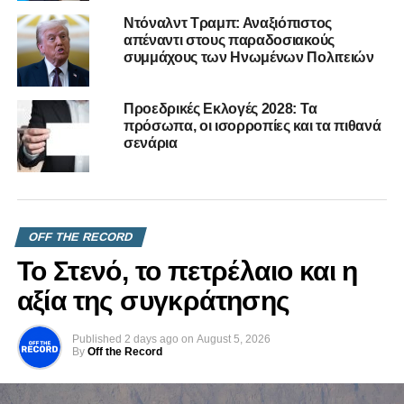
Πολιτική κατάσταση στην μετριότητα
Ντόναλντ Τραμπ: Αναξιόπιστος
DON'T MISS
απέναντι στους παραδοσιακούς
Φταίμε κι εμείς αλλά κυρίως οι ΑΛΛΟΙ…
συμμάχους των Ηνωμένων Πολιτειών
Προεδρικές Εκλογές 2028: Τα
πρόσωπα, οι ισορροπίες και τα πιθανά
σενάρια
OFF THE RECORD
Το Στενό, το πετρέλαιο και η
αξία της συγκράτησης
Published
2 days ago
on
August 5, 2026
By
Off the Record