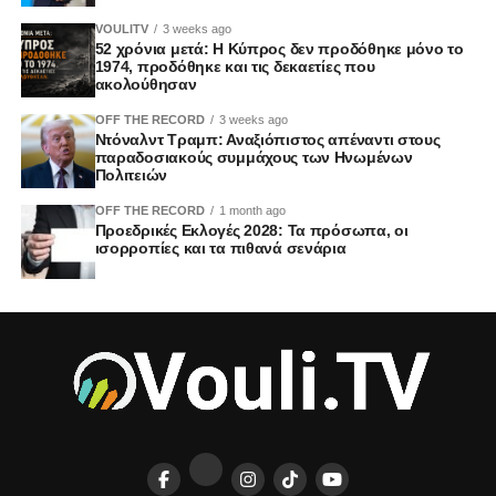
VOULITV
3 weeks ago
52 χρόνια μετά: Η Κύπρος δεν προδόθηκε μόνο το
1974, προδόθηκε και τις δεκαετίες που
ακολούθησαν
OFF THE RECORD
3 weeks ago
Ντόναλντ Τραμπ: Αναξιόπιστος απέναντι στους
παραδοσιακούς συμμάχους των Ηνωμένων
Πολιτειών
OFF THE RECORD
1 month ago
Προεδρικές Εκλογές 2028: Τα πρόσωπα, οι
ισορροπίες και τα πιθανά σενάρια