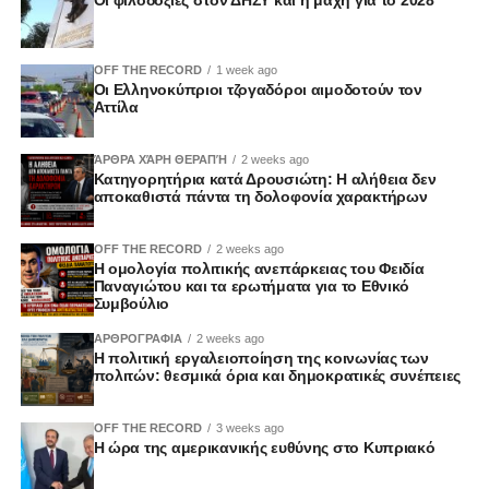
OFF THE RECORD
1 week ago
Οι Ελληνοκύπριοι τζογαδόροι αιμοδοτούν τον
Αττίλα
ΆΡΘΡΑ ΧΆΡΗ ΘΕΡΑΠΉ
2 weeks ago
Κατηγορητήρια κατά Δρουσιώτη: Η αλήθεια δεν
αποκαθιστά πάντα τη δολοφονία χαρακτήρων
OFF THE RECORD
2 weeks ago
Η ομολογία πολιτικής ανεπάρκειας του Φειδία
Παναγιώτου και τα ερωτήματα για το Εθνικό
Συμβούλιο
ΑΡΘΡΟΓΡΑΦΙΑ
2 weeks ago
Η πολιτική εργαλειοποίηση της κοινωνίας των
πολιτών: θεσμικά όρια και δημοκρατικές συνέπειες
OFF THE RECORD
3 weeks ago
Η ώρα της αμερικανικής ευθύνης στο Κυπριακό