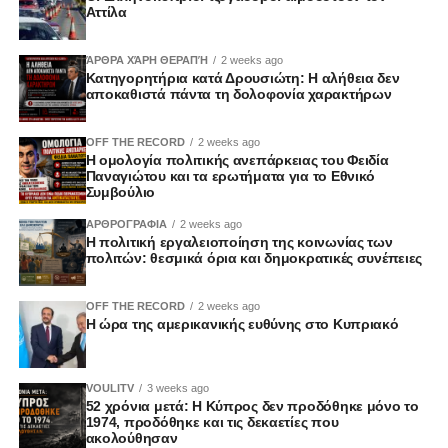
Αττίλα
ΆΡΘΡΑ ΧΆΡΗ ΘΕΡΑΠΉ
2 weeks ago
Κατηγορητήρια κατά Δρουσιώτη: Η αλήθεια δεν
αποκαθιστά πάντα τη δολοφονία χαρακτήρων
OFF THE RECORD
2 weeks ago
Η ομολογία πολιτικής ανεπάρκειας του Φειδία
Παναγιώτου και τα ερωτήματα για το Εθνικό
Συμβούλιο
ΑΡΘΡΟΓΡΑΦΙΑ
2 weeks ago
Η πολιτική εργαλειοποίηση της κοινωνίας των
πολιτών: θεσμικά όρια και δημοκρατικές συνέπειες
OFF THE RECORD
2 weeks ago
Η ώρα της αμερικανικής ευθύνης στο Κυπριακό
VOULITV
3 weeks ago
52 χρόνια μετά: Η Κύπρος δεν προδόθηκε μόνο το
1974, προδόθηκε και τις δεκαετίες που
ακολούθησαν