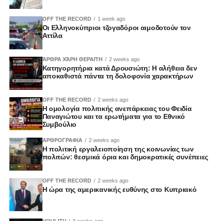
OFF THE RECORD
1 week ago
Οι Ελληνοκύπριοι τζογαδόροι αιμοδοτούν τον
Αττίλα
ΆΡΘΡΑ ΧΆΡΗ ΘΕΡΑΠΉ
2 weeks ago
Κατηγορητήρια κατά Δρουσιώτη: Η αλήθεια δεν
αποκαθιστά πάντα τη δολοφονία χαρακτήρων
OFF THE RECORD
2 weeks ago
Η ομολογία πολιτικής ανεπάρκειας του Φειδία
Παναγιώτου και τα ερωτήματα για το Εθνικό
Συμβούλιο
ΑΡΘΡΟΓΡΑΦΙΑ
2 weeks ago
Η πολιτική εργαλειοποίηση της κοινωνίας των
πολιτών: θεσμικά όρια και δημοκρατικές συνέπειες
OFF THE RECORD
2 weeks ago
Η ώρα της αμερικανικής ευθύνης στο Κυπριακό
VOULITV
3 weeks ago