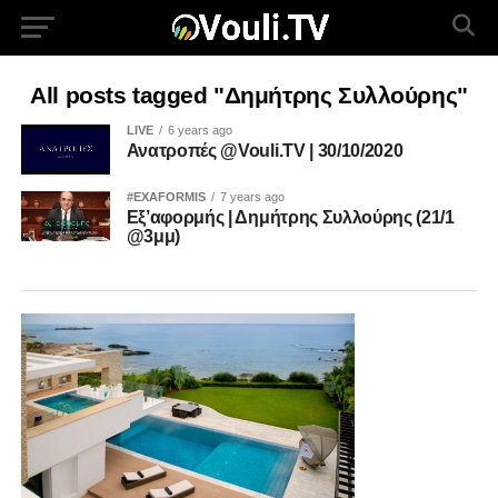
All posts tagged "Δημήτρης Συλλούρης"
LIVE
6 years ago
Ανατροπές @Vouli.TV | 30/10/2020
#EXAFORMIS
7 years ago
Εξ’αφορμής | Δημήτρης Συλλούρης (21/1
@3μμ)