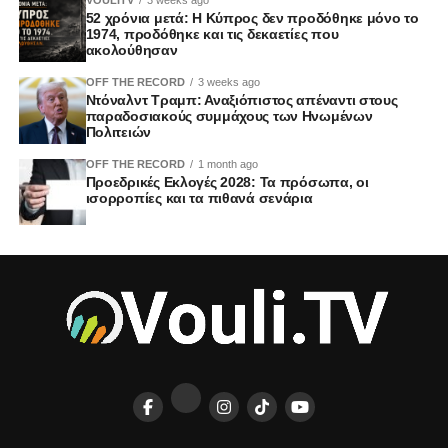
52 χρόνια μετά: Η Κύπρος δεν προδόθηκε μόνο το
1974, προδόθηκε και τις δεκαετίες που
ακολούθησαν
OFF THE RECORD
3 weeks ago
Ντόναλντ Τραμπ: Αναξιόπιστος απέναντι στους
παραδοσιακούς συμμάχους των Ηνωμένων
Πολιτειών
OFF THE RECORD
1 month ago
Προεδρικές Εκλογές 2028: Τα πρόσωπα, οι
ισορροπίες και τα πιθανά σενάρια