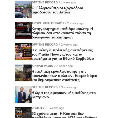
OFF THE RECORD
1 week ago
Οι Ελληνοκύπριοι τζογαδόροι
αιμοδοτούν τον Αττίλα
ΆΡΘΡΑ ΧΆΡΗ ΘΕΡΑΠΉ
2 weeks ago
Κατηγορητήρια κατά Δρουσιώτη: Η
αλήθεια δεν αποκαθιστά πάντα τη
δολοφονία χαρακτήρων
OFF THE RECORD
2 weeks ago
Η ομολογία πολιτικής ανεπάρκειας
του Φειδία Παναγιώτου και τα
ερωτήματα για το Εθνικό Συμβούλιο
ΑΡΘΡΟΓΡΑΦΙΑ
2 weeks ago
Η πολιτική εργαλειοποίηση της
κοινωνίας των πολιτών: θεσμικά όρια
και δημοκρατικές συνέπειες
OFF THE RECORD
3 weeks ago
Η ώρα της αμερικανικής ευθύνης στο
Κυπριακό
VOULITV
3 weeks ago
52 χρόνια μετά: Η Κύπρος δεν
προδόθηκε μόνο το 1974, προδόθηκε