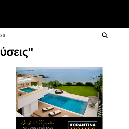
026
ύσεις"