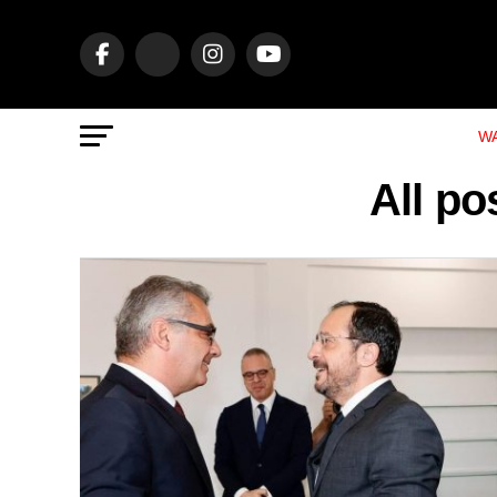
WA
All p