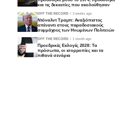
και τις δεκαετίες που ακολούθησαν
OFF THE RECORD
3 weeks ago
Ντόναλντ Τραμπ: Αναξιόπιστος
απέναντι στους παραδοσιακούς
συμμάχους των Ηνωμένων Πολιτειών
OFF THE RECORD
1 month ago
Προεδρικές Εκλογές 2028: Τα
πρόσωπα, οι ισορροπίες και τα
πιθανά σενάρια