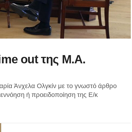
ime out της Μ.Α.
αρία Άνχελα Ολγκίν με το γνωστό άρθρο
νεννόηση ή προειδοποίηση της Ε/κ