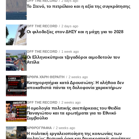
OFF THE RECORD
2 days ago
Το Στενό, το πετρέλαιο και η αξία της συγκράτησης
OFF THE RECORD
2 days ago
Οι φιλοδοξίες στον ΔΗΣΥ και η μάχη για το 2028
OFF THE RECORD
1 week ago
Οι Ελληνοκύπριοι τζογαδόροι αιμοδοτούν τον
Αττίλα
ΆΡΘΡΑ ΧΆΡΗ ΘΕΡΑΠΉ
2 weeks ago
Κατηγορητήρια κατά Δρουσιώτη: Η αλήθεια δεν
αποκαθιστά πάντα τη δολοφονία χαρακτήρων
OFF THE RECORD
2 weeks ago
Η ομολογία πολιτικής ανεπάρκειας του Φειδία
Παναγιώτου και τα ερωτήματα για το Εθνικό
Συμβούλιο
ΑΡΘΡΟΓΡΑΦΙΑ
2 weeks ago
Η πολιτική εργαλειοποίηση της κοινωνίας των
πολιτών: θεσμικά όρια και δημοκρατικές συνέπειες