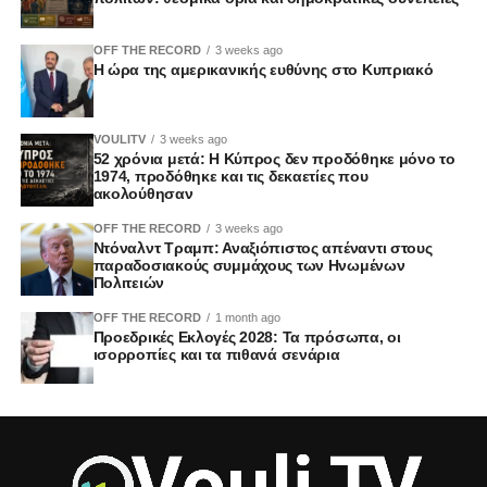
OFF THE RECORD
3 weeks ago
Η ώρα της αμερικανικής ευθύνης στο Κυπριακό
VOULITV
3 weeks ago
52 χρόνια μετά: Η Κύπρος δεν προδόθηκε μόνο το
1974, προδόθηκε και τις δεκαετίες που
ακολούθησαν
OFF THE RECORD
3 weeks ago
Ντόναλντ Τραμπ: Αναξιόπιστος απέναντι στους
παραδοσιακούς συμμάχους των Ηνωμένων
Πολιτειών
OFF THE RECORD
1 month ago
Προεδρικές Εκλογές 2028: Τα πρόσωπα, οι
ισορροπίες και τα πιθανά σενάρια