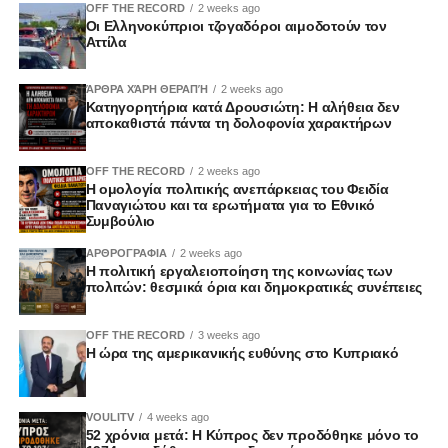
OFF THE RECORD
2 weeks ago
Οι Ελληνοκύπριοι τζογαδόροι αιμοδοτούν τον
Αττίλα
ΆΡΘΡΑ ΧΆΡΗ ΘΕΡΑΠΉ
2 weeks ago
Κατηγορητήρια κατά Δρουσιώτη: Η αλήθεια δεν
αποκαθιστά πάντα τη δολοφονία χαρακτήρων
OFF THE RECORD
2 weeks ago
Η ομολογία πολιτικής ανεπάρκειας του Φειδία
Παναγιώτου και τα ερωτήματα για το Εθνικό
Συμβούλιο
ΑΡΘΡΟΓΡΑΦΙΑ
2 weeks ago
Η πολιτική εργαλειοποίηση της κοινωνίας των
πολιτών: θεσμικά όρια και δημοκρατικές συνέπειες
OFF THE RECORD
3 weeks ago
Η ώρα της αμερικανικής ευθύνης στο Κυπριακό
VOULITV
4 weeks ago
52 χρόνια μετά: Η Κύπρος δεν προδόθηκε μόνο το