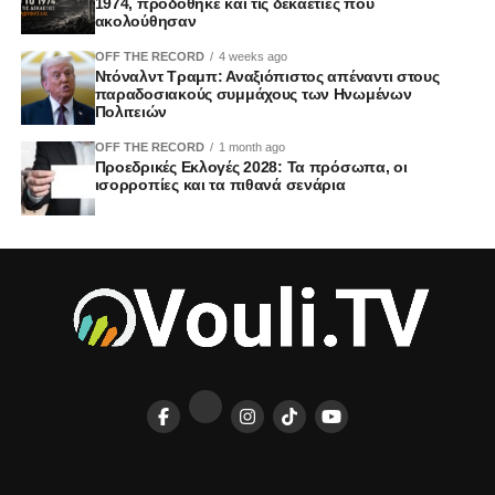
1974, προδόθηκε και τις δεκαετίες που
ακολούθησαν
OFF THE RECORD
4 weeks ago
Ντόναλντ Τραμπ: Αναξιόπιστος απέναντι στους
παραδοσιακούς συμμάχους των Ηνωμένων
Πολιτειών
OFF THE RECORD
1 month ago
Προεδρικές Εκλογές 2028: Τα πρόσωπα, οι
ισορροπίες και τα πιθανά σενάρια