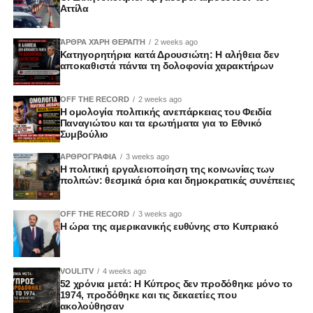
Αττίλα
ΆΡΘΡΑ ΧΆΡΗ ΘΕΡΑΠΉ
2 weeks ago
Κατηγορητήρια κατά Δρουσιώτη: Η αλήθεια δεν
αποκαθιστά πάντα τη δολοφονία χαρακτήρων
OFF THE RECORD
2 weeks ago
Η ομολογία πολιτικής ανεπάρκειας του Φειδία
Παναγιώτου και τα ερωτήματα για το Εθνικό
Συμβούλιο
ΑΡΘΡΟΓΡΑΦΙΑ
3 weeks ago
Η πολιτική εργαλειοποίηση της κοινωνίας των
πολιτών: θεσμικά όρια και δημοκρατικές συνέπειες
OFF THE RECORD
3 weeks ago
Η ώρα της αμερικανικής ευθύνης στο Κυπριακό
VOULITV
4 weeks ago
52 χρόνια μετά: Η Κύπρος δεν προδόθηκε μόνο το
1974, προδόθηκε και τις δεκαετίες που
ακολούθησαν