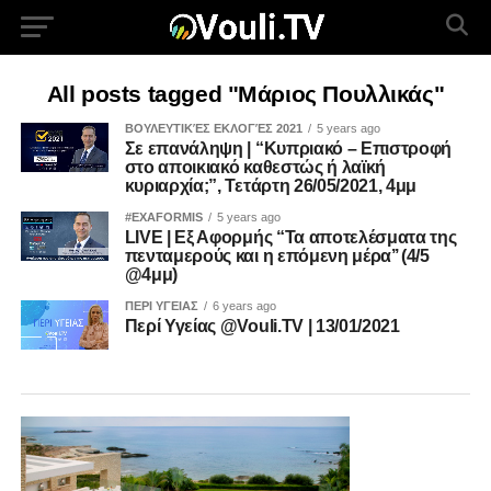
All posts tagged "Μάριος Πουλλικάς"
ΒΟΥΛΕΥΤΙΚΈΣ ΕΚΛΟΓΈΣ 2021
5 years ago
Σε επανάληψη | “Κυπριακό – Επιστροφή
στο αποικιακό καθεστώς ή λαϊκή
κυριαρχία;”, Τετάρτη 26/05/2021, 4μμ
#EXAFORMIS
5 years ago
LIVE | Εξ Αφορμής “Τα αποτελέσματα της
πενταμερούς και η επόμενη μέρα’’ (4/5
@4μμ)
ΠΕΡΙ ΥΓΕΙΑΣ
6 years ago
Περί Υγείας @Vouli.TV | 13/01/2021