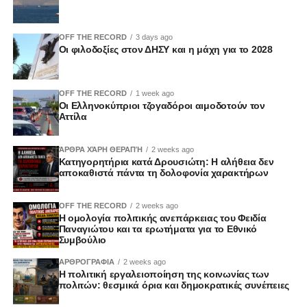
OFF THE RECORD
3 days ago
Οι φιλοδοξίες στον ΔΗΣΥ και η μάχη για το 2028
OFF THE RECORD
1 week ago
Οι Ελληνοκύπριοι τζογαδόροι αιμοδοτούν τον
Αττίλα
ΆΡΘΡΑ ΧΆΡΗ ΘΕΡΑΠΉ
2 weeks ago
Κατηγορητήρια κατά Δρουσιώτη: Η αλήθεια δεν
αποκαθιστά πάντα τη δολοφονία χαρακτήρων
OFF THE RECORD
2 weeks ago
Η ομολογία πολιτικής ανεπάρκειας του Φειδία
Παναγιώτου και τα ερωτήματα για το Εθνικό
Συμβούλιο
ΑΡΘΡΟΓΡΑΦΙΑ
2 weeks ago
Η πολιτική εργαλειοποίηση της κοινωνίας των
πολιτών: θεσμικά όρια και δημοκρατικές συνέπειες