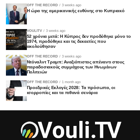
OFF THE RECORD
3 weeks ago
Η ώρα της αμερικανικής ευθύνης στο Κυπριακό
VOULITV
3 weeks ago
52 χρόνια μετά: Η Κύπρος δεν προδόθηκε μόνο το
1974, προδόθηκε και τις δεκαετίες που
ακολούθησαν
OFF THE RECORD
3 weeks ago
Ντόναλντ Τραμπ: Αναξιόπιστος απέναντι στους
παραδοσιακούς συμμάχους των Ηνωμένων
Πολιτειών
OFF THE RECORD
1 month ago
Προεδρικές Εκλογές 2028: Τα πρόσωπα, οι
ισορροπίες και τα πιθανά σενάρια