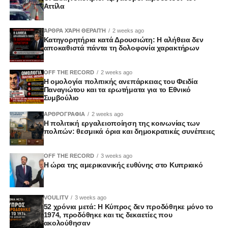
Αττίλα
ΆΡΘΡΑ ΧΆΡΗ ΘΕΡΑΠΉ
2 weeks ago
Κατηγορητήρια κατά Δρουσιώτη: Η αλήθεια δεν
αποκαθιστά πάντα τη δολοφονία χαρακτήρων
OFF THE RECORD
2 weeks ago
Η ομολογία πολιτικής ανεπάρκειας του Φειδία
Παναγιώτου και τα ερωτήματα για το Εθνικό
Συμβούλιο
ΑΡΘΡΟΓΡΑΦΙΑ
2 weeks ago
Η πολιτική εργαλειοποίηση της κοινωνίας των
πολιτών: θεσμικά όρια και δημοκρατικές συνέπειες
OFF THE RECORD
3 weeks ago
Η ώρα της αμερικανικής ευθύνης στο Κυπριακό
VOULITV
3 weeks ago
52 χρόνια μετά: Η Κύπρος δεν προδόθηκε μόνο το
1974, προδόθηκε και τις δεκαετίες που
ακολούθησαν