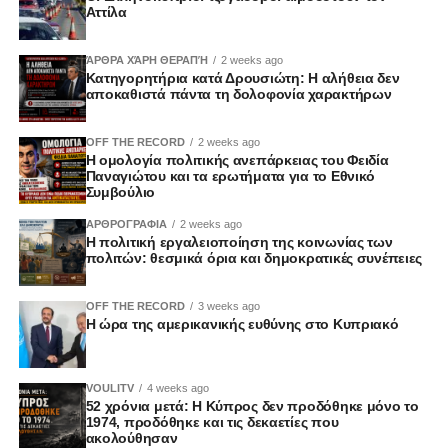
Αττίλα
ΆΡΘΡΑ ΧΆΡΗ ΘΕΡΑΠΉ
2 weeks ago
Κατηγορητήρια κατά Δρουσιώτη: Η αλήθεια δεν
αποκαθιστά πάντα τη δολοφονία χαρακτήρων
OFF THE RECORD
2 weeks ago
Η ομολογία πολιτικής ανεπάρκειας του Φειδία
Παναγιώτου και τα ερωτήματα για το Εθνικό
Συμβούλιο
ΑΡΘΡΟΓΡΑΦΙΑ
2 weeks ago
Η πολιτική εργαλειοποίηση της κοινωνίας των
πολιτών: θεσμικά όρια και δημοκρατικές συνέπειες
OFF THE RECORD
3 weeks ago
Η ώρα της αμερικανικής ευθύνης στο Κυπριακό
VOULITV
4 weeks ago
52 χρόνια μετά: Η Κύπρος δεν προδόθηκε μόνο το
1974, προδόθηκε και τις δεκαετίες που
ακολούθησαν